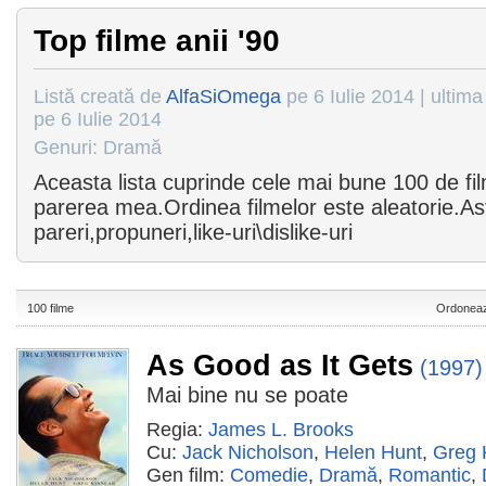
Top filme anii '90
Listă creată de
AlfaSiOmega
pe 6 Iulie 2014 | ultima
pe 6 Iulie 2014
Genuri: Dramă
Aceasta lista cuprinde cele mai bune 100 de fil
parerea mea.Ordinea filmelor este aleatorie.As
pareri,propuneri,like-uri\dislike-uri
100 filme
Ordoneaz
As Good as It Gets
(1997)
Mai bine nu se poate
Regia:
James L. Brooks
Cu:
Jack Nicholson
,
Helen Hunt
,
Greg 
Gen film:
Comedie
,
Dramă
,
Romantic
,