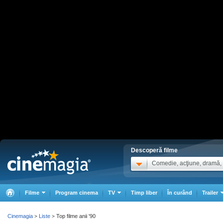
Descoperă filme
Comedie, acţiune, dramă, .
Filme
Program cinema
TV
Timp liber
În curând
Trailer
Cinemagia
Liste
Top filme anii '90
>
>