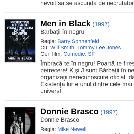
nevoit sa se ascunda de necrutatoru
Men in Black
(1997)
Barbații în negru
Regia:
Barry Sonnenfeld
Cu:
Will Smith
,
Tommy Lee Jones
Gen film:
Comedie
,
SF
Îmbracă-te în negru! Poartă-te fires
petrecere! K şi J sunt Bărbaţii în ne
organizaţii nerecunoscute oficial, 
Existenţa lor e unul dintre cele mai
univers!
Donnie Brasco
(1997)
Donnie Brasco
Regia:
Mike Newell