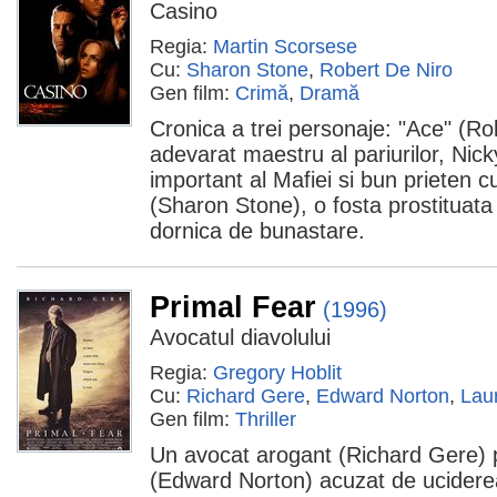
Casino
Regia:
Martin Scorsese
Cu:
Sharon Stone
,
Robert De Niro
Gen film:
Crimă
,
Dramă
Cronica a trei personaje: "Ace" (Ro
adevarat maestru al pariurilor, Nic
important al Mafiei si bun prieten
(Sharon Stone), o fosta prostituata 
dornica de bunastare.
Primal Fear
(1996)
Avocatul diavolului
Regia:
Gregory Hoblit
Cu:
Richard Gere
,
Edward Norton
,
Lau
Gen film:
Thriller
Un avocat arogant (Richard Gere) p
(Edward Norton) acuzat de ucidere