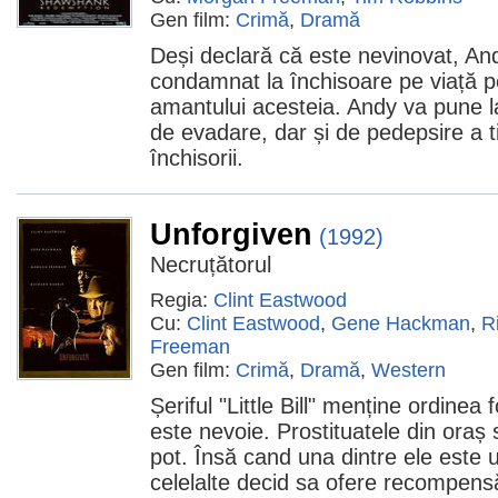
Gen film:
Crimă
,
Dramă
Deși declară că este nevinovat, An
condamnat la închisoare pe viață pe
amantului acesteia. Andy va pune l
de evadare, dar și de pedepsire a tir
închisorii.
Unforgiven
(1992)
Necruțătorul
Regia:
Clint Eastwood
Cu:
Clint Eastwood
,
Gene Hackman
,
R
Freeman
Gen film:
Crimă
,
Dramă
,
Western
Șeriful "Little Bill" menține ordinea
este nevoie. Prostituatele din oraș
pot. Însă cand una dintre ele este 
celelalte decid sa ofere recompens