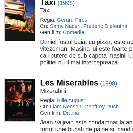
Taxi
(1998)
Taxi
Regia:
Gérard Pirès
Cu:
Samy Naceri
,
Frédéric Diefenthal
Gen film:
Comedie
Daniel fostul baiat cu pizza, este a
vitezoman. Masina lui este foarte p
caii putere de sub capota masinii lu
politiei nu il mai intercepteaza.
Les Miserables
(1998)
Mizerabilii
Regia:
Bille August
Cu:
Liam Neeson
,
Geoffrey Rush
Gen film:
Dramă
Jean Valjean este condamnat la ani
furtul unei bucati de paine si, can