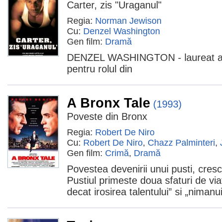
Carter, zis "Uraganul"
Regia:
Norman Jewison
Cu:
Denzel Washington
Gen film:
Dramă
DENZEL WASHINGTON - laureat a
pentru rolul din
A Bronx Tale
(1993)
Poveste din Bronx
Regia:
Robert De Niro
Cu:
Robert De Niro
,
Chazz Palminteri
,
Gen film:
Crimă
,
Dramă
Povestea devenirii unui pusti, crescu
Pustiul primeste doua sfaturi de via
decat irosirea talentului” si „niman