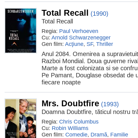
Total Recall
(1990)
Total Recall
Regia:
Paul Verhoeven
Cu:
Arnold Schwarzenegger
Gen film:
Acţiune
,
SF
,
Thriller
Anul 2084. Omenirea a supravietuit 
Razboi Mondial. Doua guverne riva
Marte a fost colonizata si se confrun
Pe Pamant, Douglase obsedat de un
fiecare noapte
Mrs. Doubtfire
(1993)
Doamna Doubtfire, tăticul nostru tr
Regia:
Chris Columbus
Cu:
Robin Williams
Gen film:
Comedie
,
Dramă
,
Familie