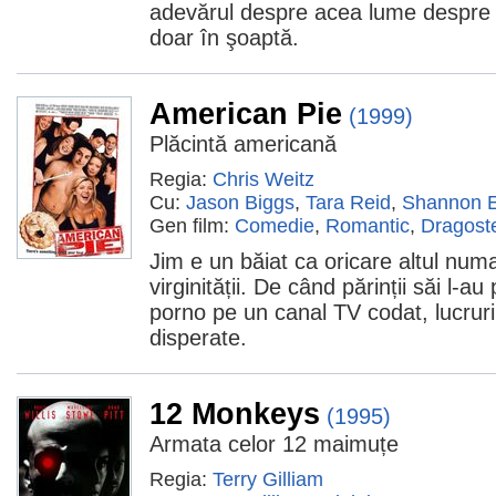
adevărul despre acea lume despre 
doar în şoaptă.
American Pie
(1999)
Plăcintă americană
Regia:
Chris Weitz
Cu:
Jason Biggs
,
Tara Reid
,
Shannon E
Gen film:
Comedie
,
Romantic
,
Dragost
Jim e un băiat ca oricare altul num
virginității. De când părinții săi l-a
porno pe un canal TV codat, lucruri
disperate.
12 Monkeys
(1995)
Armata celor 12 maimuțe
Regia:
Terry Gilliam