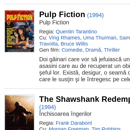
Pulp Fiction
(1994)
Pulp Fiction
Regia:
Quentin Tarantino
Cu:
Ving Rhames
,
Uma Thurman
,
Samu
Travolta
,
Bruce Willis
Gen film:
Comedie
,
Dramă
,
Thriller
Doi găinari care vor să jefuiască u
asasini care au de recuperat un ob
şeful lor. Există, desigur, o seamă
care le susţin şi le întregesc pe cel
The Shawshank Redemp
(1994)
Închisoarea îngerilor
Regia:
Frank Darabont
Cu:
Morgan Freeman
,
Tim Robbins