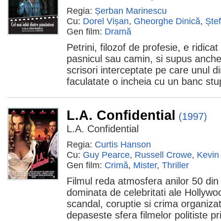
Regia:
Șerban Marinescu
Cu:
Dorel Vișan
,
Gheorghe Dinică
,
Ște
Gen film:
Dramă
Petrini, filozof de profesie, e ridica
pasnicul sau camin, si supus anche
scrisori interceptate pe care unul din
faculatate o incheia cu un banc stu
L.A. Confidential
(1997)
L.A. Confidential
Regia:
Curtis Hanson
Cu:
Guy Pearce
,
Russell Crowe
,
Kevin
Gen film:
Crimă
,
Mister
,
Thriller
Filmul reda atmosfera anilor 50 di
dominata de celebritati ale Hollywoo
scandal, coruptie si crima organizat
depaseste sfera filmelor politiste pr