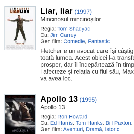
Liar, liar
(1997)
Mincinosul mincinoșilor
Regia:
Tom Shadyac
Cu:
Jim Carrey
Gen film:
Comedie
,
Fantastic
Fletcher e un avocat care își câști
toată lumea. Acest obicei l-a trans
prosper, dar îl îndepărtează în timp
i afecteze și relația cu fiul său, M
va avea loc.
Apollo 13
(1995)
Apollo 13
Regia:
Ron Howard
Cu:
Ed Harris
,
Tom Hanks
,
Bill Paxton
,
Gen film:
Aventuri
,
Dramă
,
Istoric