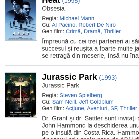
(1995)
Obsesia
Regia:
Michael Mann
Cu:
Al Pacino
,
Robert De Niro
Gen film:
Crimă
,
Dramă
,
Thriller
Împreună cu cei trei parteneri ai să
succesul și reușita a foarte multe ja
se retragă din meserie, însă nu îna
Jurassic Park
(1993)
Jurassic Park
Regia:
Steven Spielberg
Cu:
Sam Neill
,
Jeff Goldblum
Gen film:
Acţiune
,
Aventuri
,
SF
,
Thriller
Dr. Grant şi dr. Sattler sunt invitaţi
John Hammond la deschiderea unui 
pe o insulă din Costa Rica. Hammo