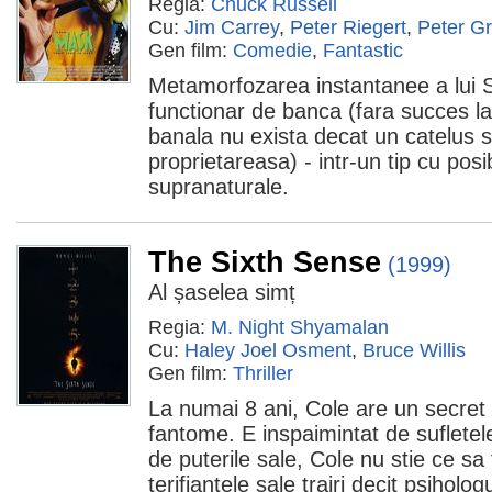
Regia:
Chuck Russell
Cu:
Jim Carrey
,
Peter Riegert
,
Peter G
Gen film:
Comedie
,
Fantastic
Metamorfozarea instantanee a lui St
functionar de banca (fara succes la 
banala nu exista decat un catelus s
proprietareasa) - intr-un tip cu posibi
supranaturale.
The Sixth Sense
(1999)
Al șaselea simț
Regia:
M. Night Shyamalan
Cu:
Haley Joel Osment
,
Bruce Willis
Gen film:
Thriller
La numai 8 ani, Cole are un secret a
fantome. E inspaimintat de sufletel
de puterile sale, Cole nu stie ce sa
terifiantele sale trairi decit psiholo