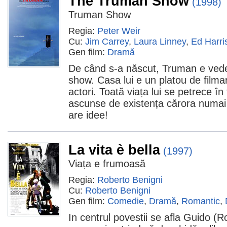
The Truman Show
(1998)
Truman Show
Regia:
Peter Weir
Cu:
Jim Carrey
,
Laura Linney
,
Ed Harri
Gen film:
Dramă
De când s-a născut, Truman e vedet
show. Casa lui e un platou de filmare,
actori. Toată viața lui se petrece î
ascunse de existența cărora numai e
are idee!
La vita è bella
(1997)
Viața e frumoasă
Regia:
Roberto Benigni
Cu:
Roberto Benigni
Gen film:
Comedie
,
Dramă
,
Romantic
,
In centrul povestii se afla Guido (R