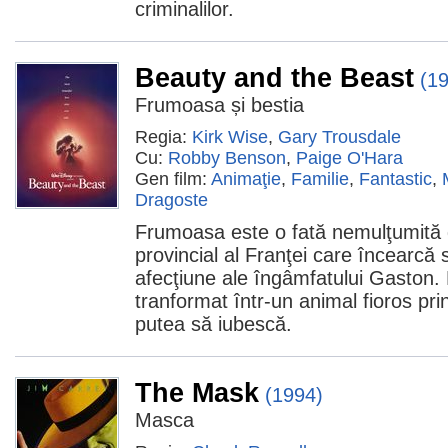
criminalilor.
Beauty and the Beast
(1
Frumoasa și bestia
Regia:
Kirk Wise
,
Gary Trousdale
Cu:
Robby Benson
,
Paige O'Hara
Gen film:
Animaţie
,
Familie
,
Fantastic
,
Dragoste
Frumoasa este o fată nemulţumită d
provincial al Franţei care încearcă
afecţiune ale îngâmfatului Gaston. 
tranformat într-un animal fioros pri
putea să iubescă.
The Mask
(1994)
Masca