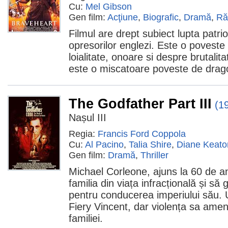
Cu:
Mel Gibson
Gen film:
Acţiune
,
Biografic
,
Dramă
,
Ră
Filmul are drept subiect lupta patrio
opresorilor englezi. Este o poveste 
loialitate, onoare si despre brutalit
este o miscatoare poveste de drag
The Godfather Part III
(1
Nașul III
Regia:
Francis Ford Coppola
Cu:
Al Pacino
,
Talia Shire
,
Diane Keato
Gen film:
Dramă
,
Thriller
Michael Corleone, ajuns la 60 de an
familia din viața infracțională și s
pentru conducerea imperiului său. 
Fiery Vincent, dar violența sa ameni
familiei.