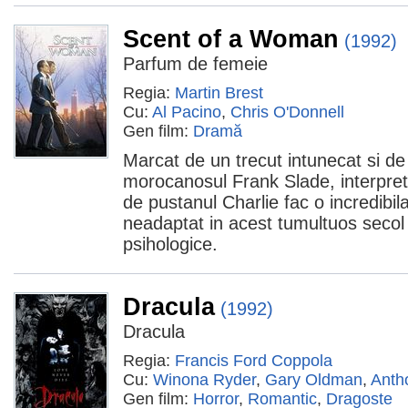
Scent of a Woman
(1992)
Parfum de femeie
Regia:
Martin Brest
Cu:
Al Pacino
,
Chris O'Donnell
Gen film:
Dramă
Marcat de un trecut intunecat si de
morocanosul Frank Slade, interpreta
de pustanul Charlie fac o incredibil
neadaptat in acest tumultuos secol 
psihologice.
Dracula
(1992)
Dracula
Regia:
Francis Ford Coppola
Cu:
Winona Ryder
,
Gary Oldman
,
Anth
Gen film:
Horror
,
Romantic
,
Dragoste