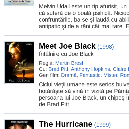
Melvin Udall este un tip afurisit, u
că suferă de o boală psihică. Nicio
confruntările, ba se şi laudă cu abil
antipatic şi de a răni cât mai tare. 
Meet Joe Black
(1998)
Întâlnire cu Joe Black
Regia:
Martin Brest
Cu:
Brad Pitt
,
Anthony Hopkins
,
Claire 
Gen film:
Dramă
,
Fantastic
,
Mister
,
Rom
Ciclul vieţii umane este serios bul
hotărăşte să vină în vizită pe Pămân
persoana lui Joe Black, un chipeş În
de Brad Pitt.
The Hurricane
(1999)