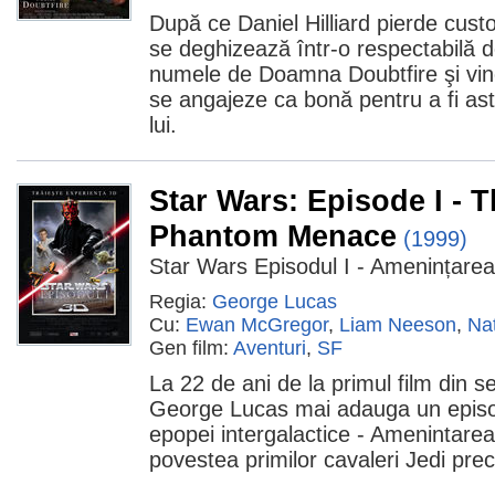
După ce Daniel Hilliard pierde custod
se deghizează într-o respectabilă d
numele de Doamna Doubtfire şi vine 
se angajeze ca bonă pentru a fi ast
lui.
Star Wars: Episode I - 
Phantom Menace
(1999)
Star Wars Episodul I - Amenințare
Regia:
George Lucas
Cu:
Ewan McGregor
,
Liam Neeson
,
Na
Gen film:
Aventuri
,
SF
La 22 de ani de la primul film din se
George Lucas mai adauga un episod
epopei intergalactice - Amenintarea
povestea primilor cavaleri Jedi prec