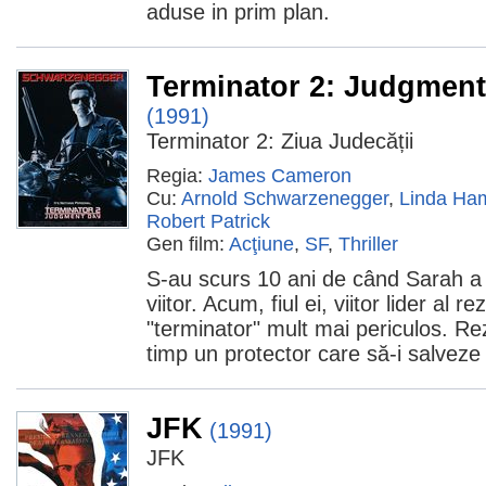
aduse in prim plan.
Terminator 2: Judgmen
(1991)
Terminator 2: Ziua Judecății
Regia:
James Cameron
Cu:
Arnold Schwarzenegger
,
Linda Ham
Robert Patrick
Gen film:
Acţiune
,
SF
,
Thriller
S-au scurs 10 ani de când Sarah a f
viitor. Acum, fiul ei, viitor lider al r
"terminator" mult mai periculos. Rez
timp un protector care să-i salveze 
JFK
(1991)
JFK