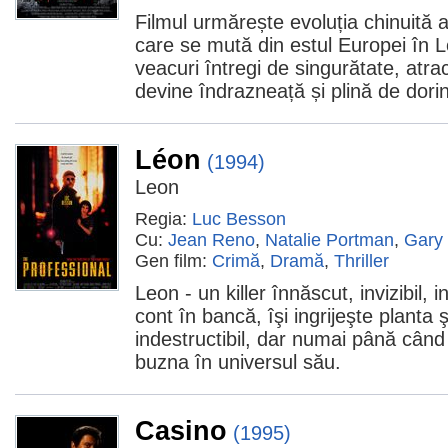
Filmul urmărește evoluția chinuită 
care se mută din estul Europei în 
veacuri întregi de singurătate, atra
devine îndrazneață și plină de dorin
Léon
(1994)
Leon
Regia:
Luc Besson
Cu:
Jean Reno
,
Natalie Portman
,
Gary
Gen film:
Crimă
,
Dramă
,
Thriller
Leon - un killer înnăscut, invizibil, i
cont în bancă, îşi ingrijeşte planta 
indestructibil, dar numai până când 
buzna în universul său.
Casino
(1995)