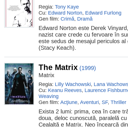
Regia:
Tony Kaye
Cu:
Edward Norton
,
Edward Furlong
Gen film:
Crimă
,
Dramă
Edward Norton este Derek Vinyard,
nazist care crede cu fervoare în s
este sedus de mesajul periculos al
(Stacy Keach).
The Matrix
(1999)
Matrix
Regia:
Lilly Wachowski
,
Lana Wachows
Cu:
Keanu Reeves
,
Laurence Fishburn
Weaving
Gen film:
Acţiune
,
Aventuri
,
SF
,
Thriller
Exista 2 lumi: prima, cea în care tră
doua, deloc cunoscută, paralelă cu 
Cealaltă e Matrix. Neo încearcă din