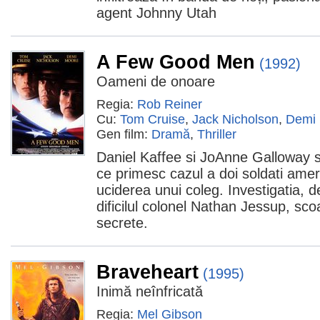
agent Johnny Utah
A Few Good Men
(1992)
Oameni de onoare
Regia:
Rob Reiner
Cu:
Tom Cruise
,
Jack Nicholson
,
Demi
Gen film:
Dramă
,
Thriller
Daniel Kaffee si JoAnne Galloway su
ce primesc cazul a doi soldati amer
uciderea unui coleg. Investigatia, 
dificilul colonel Nathan Jessup, sc
secrete.
Braveheart
(1995)
Inimă neînfricată
Regia:
Mel Gibson