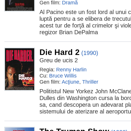
Gen film:
Dramă
Al Pacino este un fost lord al unui c
luptă pentru a se elibera de trecutul
acest tur de forţă al crimelor şi viol
regizor Brian DePalma
Die Hard 2
(1990)
Greu de ucis 2
Regia:
Renny Harlin
Cu:
Bruce Willis
Gen film:
Acţiune
,
Thriller
Politistul New Yorkez John McClane
Dulles din Washington cursa la bord
sa, cand descopera un adevarat pl
sistemului de aterizare al aeroportul