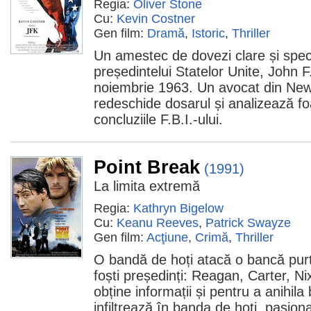
Regia:
Oliver Stone
Cu:
Kevin Costner
Gen film:
Dramă
,
Istoric
,
Thriller
Un amestec de dovezi clare și spe
președintelui Statelor Unite, John 
noiembrie 1963. Un avocat din New
redeschide dosarul și analizează foa
concluziile F.B.I.-ului.
Point Break
(1991)
La limita extremă
Regia:
Kathryn Bigelow
Cu:
Keanu Reeves
,
Patrick Swayze
Gen film:
Acţiune
,
Crimă
,
Thriller
O bandă de hoți atacă o bancă purt
foști președinți: Reagan, Carter, N
obține informații și pentru a anihila
infiltrează în banda de hoți, pasiona