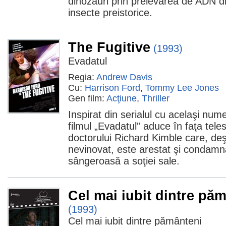
dinozauri prin prelevarea de ADN d
insecte preistorice.
The Fugitive
(1993)
Evadatul
Regia:
Andrew Davis
Cu:
Harrison Ford
,
Tommy Lee Jones
Gen film:
Acţiune
,
Thriller
Inspirat din serialul cu acelaşi nume
filmul „Evadatul” aduce în faţa tele
doctorului Richard Kimble care, de
nevinovat, este arestat şi condamn
sângeroasă a soţiei sale.
Cel mai iubit dintre pă
(1993)
Cel mai iubit dintre pământeni