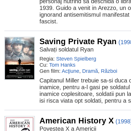
personaj nutrind să deschidă o libra
1939. Guido a venit in Arezzo, un 
ignorand antisemitismul manifestat
fascist.
Saving Private Ryan
(199
Salvați soldatul Ryan
Regia:
Steven Spielberg
Cu:
Tom Hanks
Gen film:
Acţiune
,
Dramă
,
Război
Capitanul Miller trebuie sa-si duca o
inamice, pentru a-l gasi pe soldatul
inamice coplesitoare, soldatii pun l
isi risca viata opt soldati, pentru a
American History X
(1998
Povestea X a Americii