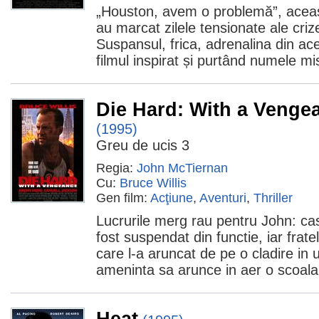
„Houston, avem o problemă”, aceas
au marcat zilele tensionate ale crize
Suspansul, frica, adrenalina din ace
filmul inspirat și purtând numele mi
Die Hard: With a Venge
(1995)
Greu de ucis 3
Regia:
John McTiernan
Cu:
Bruce Willis
Gen film:
Acţiune
,
Aventuri
,
Thriller
Lucrurile merg rau pentru John: cas
fost suspendat din functie, iar fratel
care l-a aruncat de pe o cladire in 
ameninta sa arunce in aer o scoala
Heat