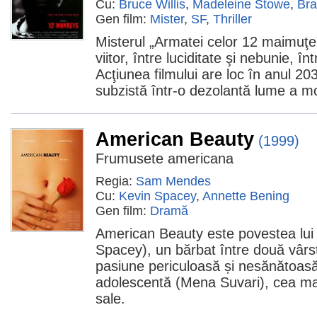
Cu:
Bruce Willis
,
Madeleine Stowe
,
Bra
Gen film:
Mister
,
SF
,
Thriller
Misterul „Armatei celor 12 maimuţe” 
viitor, între luciditate şi nebunie, înt
Acţiunea filmului are loc în anul 2
subzistă într-o dezolantă lume a mor
American Beauty
(1999)
Frumusete americana
Regia:
Sam Mendes
Cu:
Kevin Spacey
,
Annette Bening
Gen film:
Dramă
American Beauty este povestea lui
Spacey), un bărbat între două vârs
pasiune periculoasă și nesănătoasă
adolescentă (Mena Suvari), cea mai
sale.