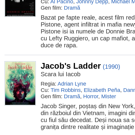
Cu:
Al Pacino
,
Johnny Depp
,
Michael 
Gen film:
Dramă
Bazat pe fapte reale, acest film re
Pistone, agent infiltrat in mafia new
Pistone isi ia numele de Donnie Br
cu Lefty Ruggiero, un cap mafiot, a
duce de rapa.
Jacob's Ladder
(1990)
Scara lui Iacob
Regia:
Adrian Lyne
Cu:
Tim Robbins
,
Elizabeth Peña
,
Dann
Gen film:
Dramă
,
Horror
,
Mister
Jacob Singer, poștaș din New York, 
din războiul din Vietnam, imagini din
cu fiul său decedat. Deși noua sa so
granița dintre realitate și imaginație