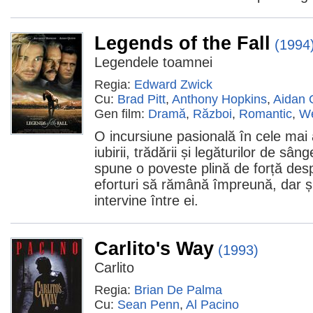
Legends of the Fall
(1994
Legendele toamnei
Regia:
Edward Zwick
Cu:
Brad Pitt
,
Anthony Hopkins
,
Aidan 
Gen film:
Dramă
,
Război
,
Romantic
,
We
O incursiune pasională în cele mai
iubirii, trădării și legăturilor de s
spune o poveste plină de forță despr
eforturi să rămână împreună, dar ș
intervine între ei.
Carlito's Way
(1993)
Carlito
Regia:
Brian De Palma
Cu:
Sean Penn
,
Al Pacino