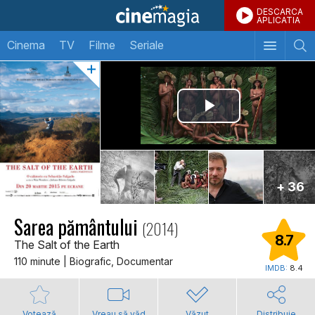
DESCARCA
APLICATIA
Cinema
TV
Filme
Seriale
+ 36
Sarea pământului
(2014)
8.7
The Salt of the Earth
110 minute | Biografic, Documentar
IMDB:
8.4
Votează
Vreau să văd
Văzut
Distribuie