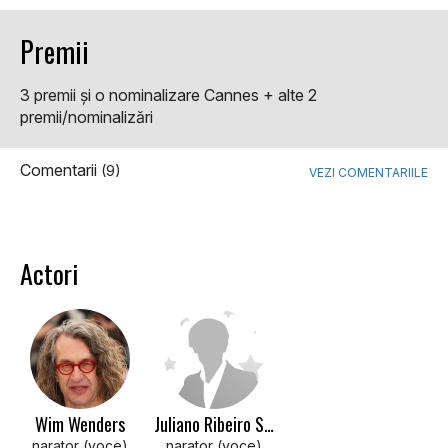
Premii
3 premii şi o nominalizare Cannes + alte 2
premii/nominalizări
Comentarii
(9)
VEZI COMENTARIILE
Actori
Wim Wenders
Juliano Ribeiro Salgado
narator (voce)
narator (voce)