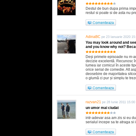
Destul de bun dupa prima impre
restul si poate si de asta nu pr
AdinaBC
pe 23 Ianuarie 2020 15
You may look around and see tw
and you know why not? Becaus
Deși primele episoade nu m-au 
decizie excelentă. Recunosc în
lumea iar comicul în aceste tip
orice serial de comedie. Alt as
deosebire de majoritatea sitcomu
o glumă ci pur și simplu te trez
razvan21
pe 28 Iunie 2011 15:00
un umor mai ciudat
intr-adevar asa am zis si eu d
serialul incepe sa te atraga si 