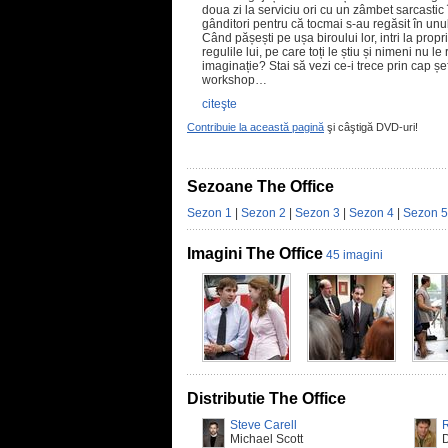
doua zi la serviciu ori cu un zâmbet sarcastic în 
gânditori pentru că tocmai s-au regăsit în unu
Când pășești pe ușa biroului lor, intri la propr
regulile lui, pe care toți le știu și nimeni nu 
imaginație? Stai să vezi ce-i trece prin cap șe
workshop…
citeşte
Contribuie la această pagină
şi câştigă DVD-uri!
Sezoane The Office
Sezon 1
|
Sezon 2
|
Sezon 3
|
Sezon 4
|
Sezon 5
Imagini The Office
45 imagini
Distributie The Office
Steve Carell
Michael Scott
D