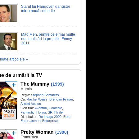
Starul lui Hangover, gangster
într-o nouă comedie
Mad Men, printre cele mai multe
nominalizări la premiile Emmy
2011
toate articolele »
me de urmărit la TV
The Mummy
(1999)
Mumia
Regia:
Stephen Sommers
Cu:
Rachel Weisz
,
Brendan Fraser
,
Arnold Vosloo
Gen film:
Aventuri
,
Comedie
,
PRO TV
,
,
,
Fantastic
Horror
SF
Thriller
21:30
Distribuitor:
Ro Image 2000
,
Euro
Entertainment Enterprises
Pretty Woman
(1990)
Frumușica