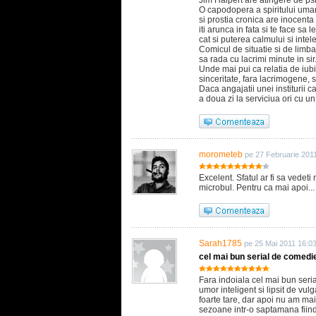
Jim Halpert are atingere de psi
O capodopera a spiritului uman
si prostia cronica are inocenta
iti arunca in fata si te face sa 
cat si puterea calmului si inte
Comicul de situatie si de limbaj
sa rada cu lacrimi minute in sir
Unde mai pui ca relatia de iubi
sinceritate, fara lacrimogene, s
Daca angajatii unei institurii c
a doua zi la serviciua ori cu 
morometeb
pe 27 Februarie 201
Excelent. Sfatul ar fi sa vedet
microbul. Pentru ca mai apoi...
Sarah1785
pe 25 Mai 2011 16:0
cel mai bun serial de comedi
Fara indoiala cel mai bun seri
umor inteligent si lipsit de vu
foarte tare, dar apoi nu am ma
sezoane intr-o saptamana fiind