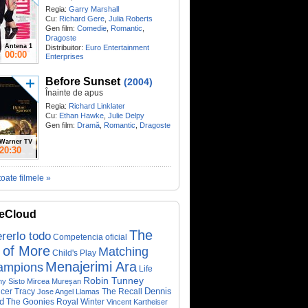
Regia:
Garry Marshall
Cu:
Richard Gere
,
Julia Roberts
Gen film:
Comedie
,
Romantic
,
Dragoste
Antena 1
Distribuitor:
Euro Entertainment
00:00
Enterprises
Before Sunset
(2004)
Înainte de apus
Regia:
Richard Linklater
Cu:
Ethan Hawke
,
Julie Delpy
Gen film:
Dramă
,
Romantic
,
Dragoste
Warner TV
20:30
toate filmele »
eCloud
The
rerlo todo
Competencia oficial
 of More
Matching
Child's Play
Menajerimi Ara
ampions
Life
Robin Tunney
y Sisto
Mircea Mureșan
Dennis
cer Tracy
The Recall
Jose Angel Llamas
d
The Goonies
Royal Winter
Vincent Kartheiser