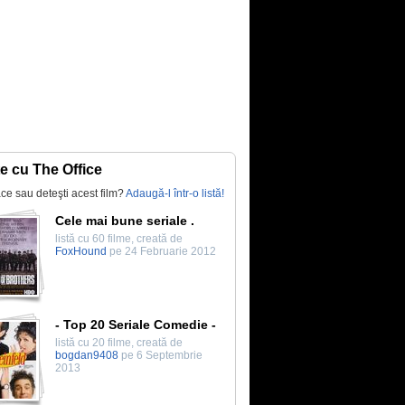
te cu The Office
lace sau deteşti acest film?
Adaugă-l într-o listă!
Cele mai bune seriale .
listă cu 60 filme, creată de
FoxHound
pe 24 Februarie 2012
- Top 20 Seriale Comedie -
listă cu 20 filme, creată de
bogdan9408
pe 6 Septembrie
2013