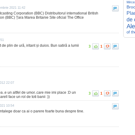
Mirce
Broo
embrie 2021 11:42
Pla
casting Corporation (BBC) Distribuitorul international British
n (BBC) Țara Marea Britanie Site oficial The Office
de 
Al
of t
:51
 de plin de ură, iritant și duios. Bun satiră a lumii
3
1
012 22:07
a..e un altfel de umor..care mie imi place :D un
3
1
arell face un rol de toti banii :))
2021 10:54
intalege doar ca ai o parere foarte buna despre tine.