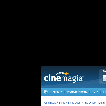
De
Filme
Program cinema
TV
Ti
Cinemagia
Filme
Filme 2005
The Office
Detalii
>
>
>
>