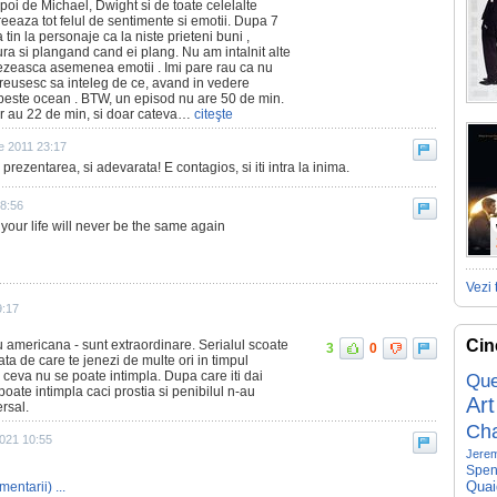
poi de Michael, Dwight si de toate celelalte
creeaza tot felul de sentimente si emotii. Dupa 7
in la personaje ca la niste prieteni buni ,
a si plangand cand ei plang. Nu am intalnit alte
trezeasca asemenea emotii . Imi pare rau ca nu
 reusesc sa inteleg de ce, avand in vedere
 peste ocean . BTW, un episod nu are 50 de min.
r au 22 de min, si doar cateva…
citeşte
e 2011 23:17
ezentarea, si adevarata! E contagios, si iti intra la inima.
18:56
 your life will never be the same again
Vezi 
9:17
Cin
u americana - sunt extraordinare. Serialul scoate
3
0
ata de care te jenezi de multe ori in timpul
sa ceva nu se poate intimpla. Dupa care iti dai
Que
ate intimpla caci prostia si penibilul n-au
Art
ersal.
Ch
2021 10:55
Jerem
Spen
Quai
mentarii) ...