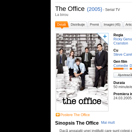
The Office
(2005)
- Serial TV
La birou
Detalii
Distribuţie
Premii
Imagini (45)
Arti
Regia
Ricky Gerv
Cranston
Cu
Steve Carel
Gen film
Comedie
D
Ajustează
Durata
50 minute/
Premiera i
24.03.2005
Postere The Office
Sinopsis The Office
Mai mult
Dacă angajații unei instituții care sunt colegi 