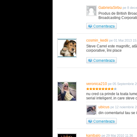
GabrielaSirbu
pe 8 dec
Produs de British Broad
Broadcasting Corporatio
cosmin_kedii
pe 01 Mai 2013 15
Steve Carrel este magnific, atât
corporative, îmi place
veronica210
pe 05 Septembrie 2
nu cred ca prinde la toata lume
serial inteligent..in care steve c
ubicus
pe 12 noiembrie 
din comentariul tau se 
kanibalo
pe 29 Mai 2010 11:36