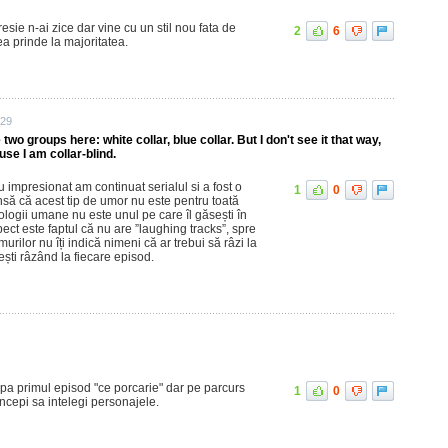
sie n-ai zice dar vine cu un stil nou fata de
2
6
ea prinde la majoritatea.
:29
o groups here: white collar, blue collar. But I don't see it that way,
e I am collar-blind.
impresionat am continuat serialul si a fost o
1
0
să că acest tip de umor nu este pentru toată
ologii umane nu este unul pe care îl găsești în
pect este faptul că nu are ”laughing tracks”, spre
rilor nu îți indică nimeni că ar trebui să râzi la
ești râzând la fiecare episod.
upa primul episod "ce porcarie" dar pe parcurs
1
0
incepi sa intelegi personajele.