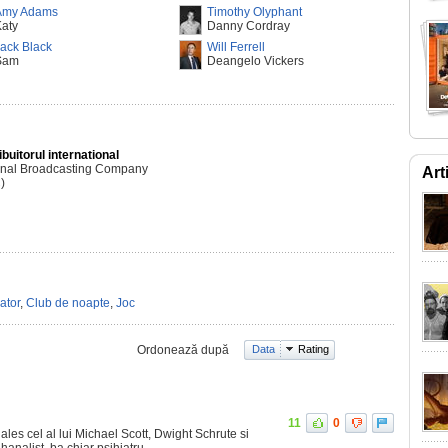
Amy Adams
Timothy Olyphant
aty
Danny Cordray
ack Black
Will Ferrell
Sam
Deangelo Vickers
ibuitorul international
onal Broadcasting Company
Art
)
ator
,
Club de noapte
,
Joc
Ordonează după
Data
Rating
11
0
les cel al lui Michael Scott, Dwight Schrute si