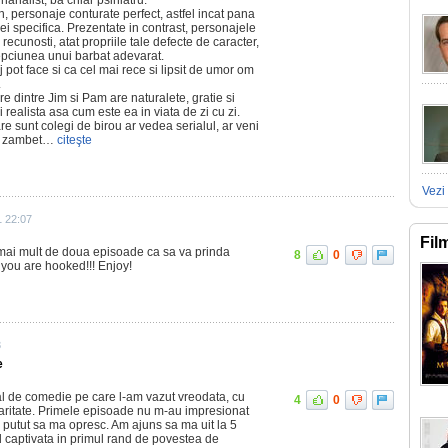
hanalist, ba chiar psihiatru.
, personaje conturate perfect, astfel incat pana
 ei specifica. Prezentate in contrast, personajele
le recunosti, atat propriile tale defecte de caracter,
lepciunea unui barbat adevarat.
 pot face si ca cel mai rece si lipsit de umor om
.
re dintre Jim si Pam are naturalete, gratie si
i realista asa cum este ea in viata de zi cu zi.
are sunt colegi de birou ar vedea serialul, ar veni
un zambet…
citeşte
Vezi 
1 22:07
Fil
i mai mult de doua episoade ca sa va prinda
8
0
 you are hooked!!! Enjoy!
3
e
al de comedie pe care l-am vazut vreodata, cu
4
0
lgaritate. Primele episoade nu m-au impresionat
i putut sa ma opresc. Am ajuns sa ma uit la 5
 captivata in primul rand de povestea de