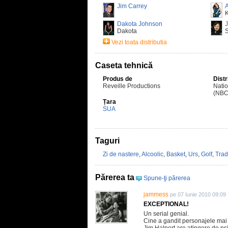
Jim Carrey
K
Dakota Johnson
J
Dakota
Vezi toata distributia
Caseta tehnică
Produs de
Distr
Reveille Productions
Nati
(NBC
Țara
SUA
Taguri
Zi de nastere
,
Alcoolic
,
Basket
,
Urs
,
Golf
,
Trad
Părerea ta
Spune-ţi părerea
jammess
pe 07 Iunie 2010 09:09
EXCEPTIONAL!
Un serial genial.
Cine a gandit personajele mai a