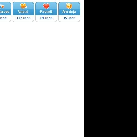
seri
177
useri
69
useri
15
useri