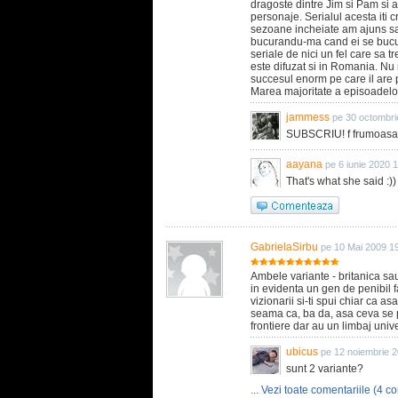
dragoste dintre Jim si Pam si a
personaje. Serialul acesta iti 
sezoane incheiate am ajuns sa t
bucurandu-ma cand ei se bucur
seriale de nici un fel care sa 
este difuzat si in Romania. Nu
succesul enorm pe care il are
Marea majoritate a episoadelo
jammess
pe 30 octombri
SUBSCRIU! f frumoasa pr
aayana
pe 6 iunie 2020 
That's what she said :))
GabrielaSirbu
pe 10 Mai 2009 1
Ambele variante - britanica sa
in evidenta un gen de penibil f
vizionarii si-ti spui chiar ca a
seama ca, ba da, asa ceva se po
frontiere dar au un limbaj univ
ubicus
pe 12 noiembrie 
sunt 2 variante?
... Vezi toate comentariile (4 co