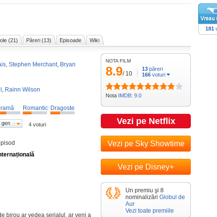
181
u
cole (21)
Păreri (13)
Episoade
Wiki
NOTA FILM
ais
,
Stephen Merchant
,
Bryan
8.9
13
păreri
/
10
166
voturi
l
,
Rainn Wilson
Nota
IMDB: 9.0
ramă
Romantic
Dragoste
Vezi pe Netflix
 gen
4 voturi
episod
Vezi pe Sky Showtime
nternațională
Vezi pe Disney+
Un premiu şi 8
nominalizări
Globul de
Aur
Vezi toate premiile
de birou ar vedea serialul, ar veni a