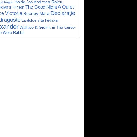
Andreea Raicu
Inside Job
a Drăgan
A Quiet
klyn's Finest
The Good Night
Declarație
Victoria
ce
Rooney Mara
dragoste
La dolce vita
Fedakar
exander
Wallace & Gromit in The Curse
he Were-Rabbit