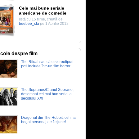
Cele mai bune seriale
americane de comedie
listă cu 15 filme, creată de
beebee_cta
pe 1 Aprilie 2012
icole despre film
The Ritual sau câte stereotipuri
poți include într-un film horror
The Sopranos/Clanul Soprano,
desemnat cel mai bun serial al
secolului XXI
Dragonul din The Hobbit, cel mai
bogat personaj de ficţiune!