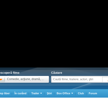
scoperă filme
Căutare
Comedie, acţiune, dramă, ...
mp liber
În curând
Trailer
Ştiri
Box Office
Club
Forum