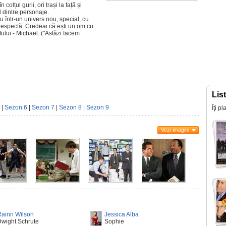
colțul gurii, ori trași la față și
l dintre personaje.
iu într-un univers nou, special, cu
le respectă. Credeai că ești un om cu
fului - Michael. ("Astăzi facem
Lis
|
Sezon 6
|
Sezon 7
|
Sezon 8
|
Sezon 9
Îţi p
Vezi imagini
Rainn Wilson
Jessica Alba
wight Schrute
Sophie