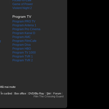
Focker-in-Law
Game of Power
Violent Night 2
Program TV
Program PRO TV
Program Antena 1
Program Pro Cinema
Program Kanal D
Program AMC
Program FilmCafe
f
Program Diva
Program HBO
Program TV 1000
Program TVR 1
Program TVR 2
Află mai multe
În curând
Box office
DVD/Blu Ray
Ştiri
Forum
Film The Crossing Guard