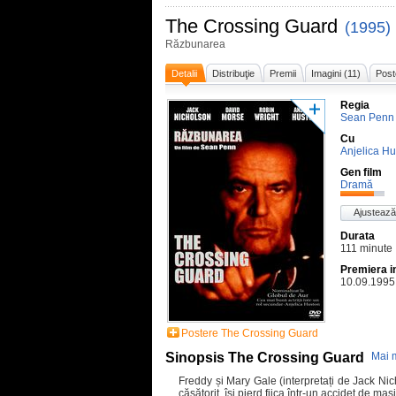
The Crossing Guard
(1995)
Răzbunarea
Detalii
Distribuţie
Premii
Imagini (11)
Post
Regia
Sean Penn
Cu
Anjelica H
Gen film
Dramă
Ajustează
Durata
111 minute
Premiera i
10.09.1995
Postere The Crossing Guard
Sinopsis The Crossing Guard
Mai 
Freddy și Mary Gale (interpretați de Jack Nic
căsătorit, își pierd fiica într-un accidet de ma