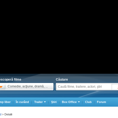
scoperă filme
Căutare
Comedie, acţiune, dramă, ...
mp liber
În curând
Trailer
Ştiri
Box Office
Club
Forum
d
Detalii
>