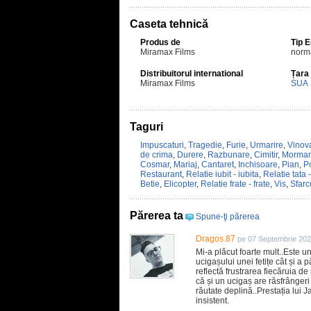
Caseta tehnică
Produs de
Tip 
Miramax Films
norm
Distribuitorul international
Țara
Miramax Films
SUA
Taguri
Impuscaturi
,
Tragedie
,
Furie
,
Urmarire
,
Vinova
de crima
,
Durere
,
Razbunare
,
Cimitir
,
Morman
Cosmar
,
Mariaj
,
Cantaret
,
Inchisoare
,
Pian
,
Po
Restaurant
,
Relatie iubit - iubita
,
Relatie tata -
Betie
,
Elicopter
,
Relatie frate - frate
,
Vis
,
Sfarc
Părerea ta
Spune-ţi părerea
Dragos.87
pe 07 Septembrie 202
Mi-a plăcut foarte mult..Este u
ucigașului unei fetițe cât și a 
reflectă frustrarea fiecăruia d
că și un ucigaș are răsfrângeri
răutate deplină..Prestația lui
insistent.