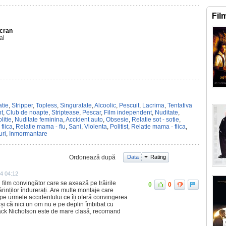
Fil
Ecran
al
tie
,
Stripper
,
Topless
,
Singuratate
,
Alcoolic
,
Pescuit
,
Lacrima
,
Tentativa
t
,
Club de noapte
,
Striptease
,
Pescar
,
Film independent
,
Nuditate
,
litie
,
Nuditate feminina
,
Accident auto
,
Obsesie
,
Relatie sot - sotie
,
 fiica
,
Relatie mama - fiu
,
Sani
,
Violenta
,
Politist
,
Relatie mama - fiica
,
uri
,
Inmormantare
Ordonează după
Data
Rating
4 04:12
n film convingător care se axează pe trăirile
0
0
părinților îndurerați..Are multe montaje care
e pe urmele accidentului ce îți oferă convingerea
 și că nici un om nu e pe deplin îmbibat cu
 Jack Nicholson este de mare clasă, recomand