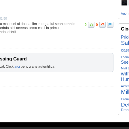
Vezi 
01:50
 nu ma insel al doilea film in regia lui sean penn in
0
0
rdata aici aceeasi tema ca si in primul
Cin
al diferit
Prid
Sa
oas
Leoni
ossing Guard
See
cat. Click
aici
pentru a te autentifica.
Matt 
wit
Hun
Aime
Mil
Crom
Det
Dron