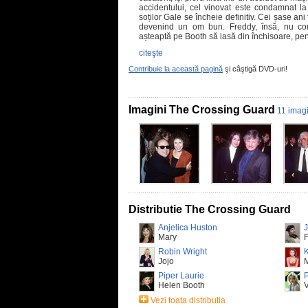
accidentului, cel vinovat este condamnat la 
soților Gale se încheie definitiv. Cei șase an
devenind un om bun. Freddy, însă, nu cons
așteaptă pe Booth să iasă din închisoare, pen
citeşte
Contribuie la această pagină
şi câştigă DVD-uri!
Imagini The Crossing Guard
11 imagi
Distributie The Crossing Guard
Anjelica Huston
J
Mary
Robin Wright
K
Jojo
Piper Laurie
P
Helen Booth
Vezi toata distributia