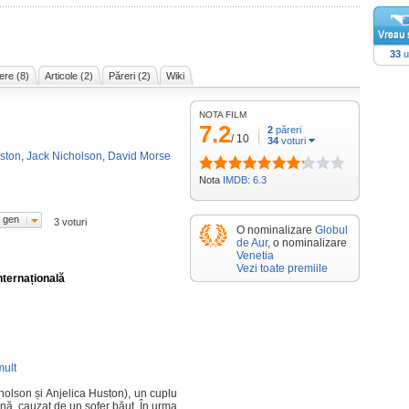
33
u
ere (8)
Articole (2)
Păreri (2)
Wiki
NOTA FILM
7.2
2
păreri
/
10
34
voturi
uston
,
Jack Nicholson
,
David Morse
Nota
IMDB: 6.3
 gen
3 voturi
O nominalizare
Globul
de Aur
, o nominalizare
Venetia
Vezi toate premiile
nternațională
mult
holson și Anjelica Huston), un cuplu
șină, cauzat de un șofer băut. În urma