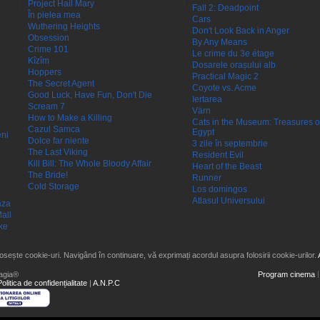
Project Hail Mary
Fall 2: Deadpoint
În pielea mea
Cars
Wuthering Heights
Don't Look Back in Anger
Obsession
By Any Means
Crime 101
Le crime du 3e étage
Kîzîm
Dosarele orașului alb
Hoppers
Practical Magic 2
The Secret Agent
Coyote vs. Acme
Good Luck, Have Fun, Don't Die
Iertarea
Scream 7
Värn
How to Make a Killing
Cats in the Museum: Treasures o
Cazul Samca
Egypt
eni
Dolce far niente
3 zile în septembrie
The Last Viking
Resident Evil
Kill Bill: The Whole Bloody Affair
Heart of the Beast
The Bride!
Runner
Cold Storage
Los domingos
Atlasul Universului
aza
all
ke
losește cookie-uri. Navigând în continuare, vă exprimați acordul asupra folosirii cookie-urilor.
agia®
Program cinema
Politica de confidențialitate
|
A.N.P.C