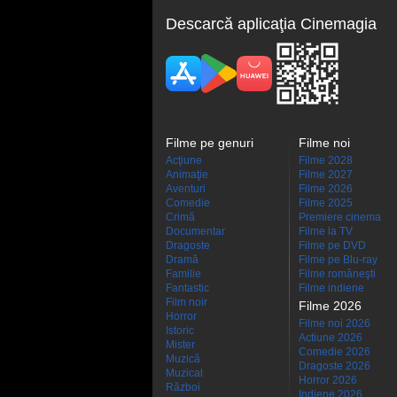
Descarcă aplicaţia Cinemagia
Filme pe genuri
Filme noi
Acţiune
Filme 2028
Animaţie
Filme 2027
Aventuri
Filme 2026
Comedie
Filme 2025
Crimă
Premiere cinema
Documentar
Filme la TV
Dragoste
Filme pe DVD
Dramă
Filme pe Blu-ray
Familie
Filme româneşti
Fantastic
Filme indiene
Film noir
Filme 2026
Horror
Filme noi 2026
Istoric
Actiune 2026
Mister
Comedie 2026
Muzică
Dragoste 2026
Muzical
Horror 2026
Război
Indiene 2026