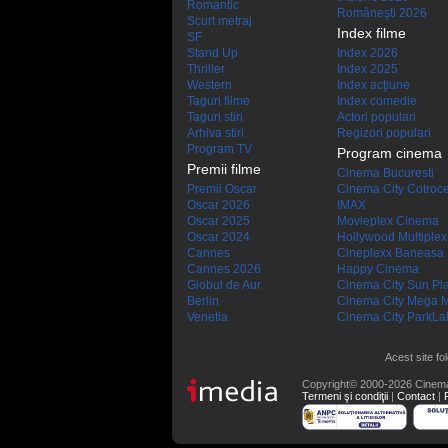
Romantic
Româneşti 2026
Scurt metraj
Index filme
SF
Stand Up
Index 2026
Thriller
Index 2025
Western
Index acţiune
Taguri filme
Index comedie
Taguri stiri
Actori populari
Arhiva stiri
Regizori populari
Program TV
Program cinema
Premii filme
Cinema Bucuresti
Premii Oscar
Cinema City Cotroc
Oscar 2026
IMAX
Oscar 2025
Movieplex Cinema
Oscar 2024
Hollywood Multiplex
Cannes
Cineplexx Baneasa
Cannes 2026
Happy Cinema
Globul de Aur
Cinema City Sun Pl
Berlin
Cinema City Mega M
Venetia
Cinema City ParkLa
Acest site fo
Copyright© 2000-2026 Cinem
Termeni şi condiţii
|
Contact
|