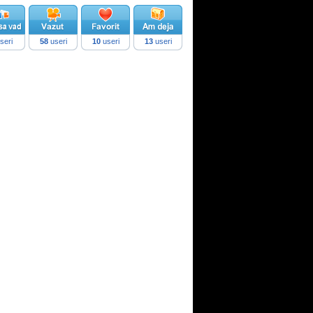
seri
58
useri
10
useri
13
useri