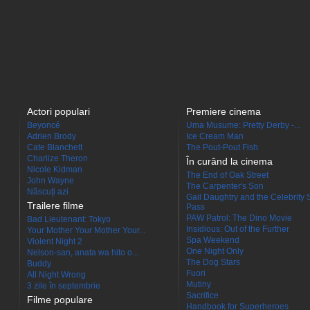
Actori populari
Premiere cinema
Beyoncé
Uma Musume: Pretty Derby -...
Adrien Brody
Ice Cream Man
Cate Blanchett
The Pout-Pout Fish
Charlize Theron
În curând la cinema
Nicole Kidman
The End of Oak Street
John Wayne
The Carpenter's Son
Născuţi azi
Gail Daughtry and the Celebrity 
Trailere filme
Pass
PAW Patrol: The Dino Movie
Bad Lieutenant: Tokyo
Insidious: Out of the Further
Your Mother Your Mother Your...
Spa Weekend
Violent Night 2
One Night Only
Nelson-san, anata wa hito o...
The Dog Stars
Buddy
Fuori
All Night Wrong
Mutiny
3 zile în septembrie
Sacrifice
Filme populare
Handbook for Superheroes