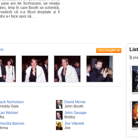
șase ani de închisoare, iar relația
i trec, timp în care Booth se schimbă,
ideră că s-a făcut dreptate și îl
tru a-l face apoi să…
Lis
ni
Vezi imagini
Îţi p
ack Nicholson
David Morse
Freddy Gale
John Booth
ari Wuhrer
John Savage
Mia
Bobby
riscilla Barnes
Joe Viterelli
Verna
Joe