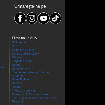
Urmăreşte-ne pe
Filme noi în SUA
Cliffhanger
P31
American Summer
Sense and Sensibility
Clayface
Forgotten Island
Digger
Sex
Other Mommy
The Legend of Aang: The Last
Airbender
Street Fighter
Remain
Jimmy
The Cat in the Hat
Ebenezer: A Christmas Carol
The Hunger Games: Sunrise on the
Reaping