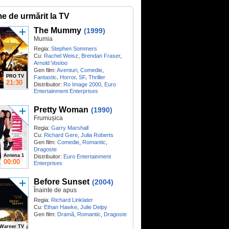
me de urmărit la TV
The Mummy
(1999)
Mumia
Regia:
Stephen Sommers
Cu:
Rachel Weisz
,
Brendan Fraser
,
Arnold Vosloo
Gen film:
Aventuri
,
Comedie
,
PRO TV
,
,
,
Fantastic
Horror
SF
Thriller
21:30
Distribuitor:
Ro Image 2000
,
Euro
Entertainment Enterprises
Pretty Woman
(1990)
Frumușica
Regia:
Garry Marshall
Cu:
Richard Gere
,
Julia Roberts
Gen film:
Comedie
,
Romantic
,
Dragoste
Antena 1
Distribuitor:
Euro Entertainment
00:00
Enterprises
Before Sunset
(2004)
Înainte de apus
Regia:
Richard Linklater
Cu:
Ethan Hawke
,
Julie Delpy
Gen film:
Dramă
,
Romantic
,
Dragoste
Warner TV