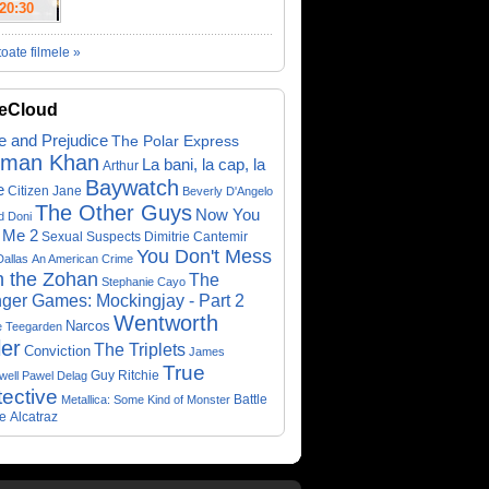
20:30
toate filmele »
eCloud
e and Prejudice
The Polar Express
lman Khan
La bani, la cap, la
Arthur
Baywatch
e
Citizen Jane
Beverly D'Angelo
The Other Guys
Now You
d Doni
 Me 2
Sexual Suspects
Dimitrie Cantemir
You Don't Mess
Dallas
An American Crime
h the Zohan
The
Stephanie Cayo
ger Games: Mockingjay - Part 2
Wentworth
Narcos
e Teegarden
ler
The Triplets
Conviction
James
True
Guy Ritchie
well
Pawel Delag
ective
Metallica: Some Kind of Monster
Battle
e
Alcatraz