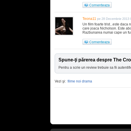
Teona11
pe 28 Decembrie 2013 
Un film foarte trist...este daca
care joaca Nicholson. Este abo
Razbunarea numai cape un fund
Spune-ţi părerea despre The Cr
Pentru a scrie un review trebuie sa fii autentifi
Vezi şi:
filme noi drama