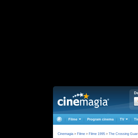
De
Filme
Program cinema
TV
Ti
Cinemagia
Filme
Filme 1995
The Crossing Guar
>
>
>