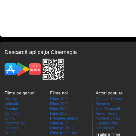
Descarcă aplicaţia Cinemagia
Filme pe genuri
Filme noi
Actori populari
Acţiune
Filme 2028
Charlize Theron
Animaţie
Filme 2027
Beyoncé
Aventuri
Filme 2026
Cate Blanchett
Comedie
Filme 2025
Adrien Brody
Crimă
Premiere cinema
Nicole Kidman
Documentar
Filme la TV
Osvaldo Ríos
Dragoste
Filme pe DVD
Născuţi azi
Dramă
Filme pe Blu-ray
Trailere filme