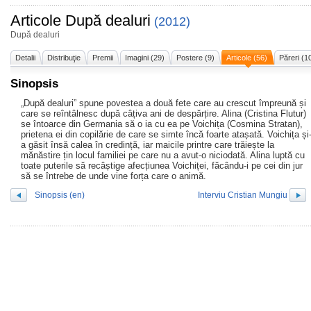
Articole
După dealuri
(2012)
După dealuri
Detalii
Distribuţie
Premii
Imagini (29)
Postere (9)
Articole (56)
Păreri (1
Sinopsis
„După dealuri” spune povestea a două fete care au crescut împreună și
care se reîntâlnesc după câțiva ani de despărțire. Alina (Cristina Flutur)
se întoarce din Germania să o ia cu ea pe Voichița (Cosmina Stratan),
prietena ei din copilărie de care se simte încă foarte atașată. Voichița și
a găsit însă calea în credință, iar maicile printre care trăiește la
mănăstire țin locul familiei pe care nu a avut-o niciodată. Alina luptă cu
toate puterile să recâștige afecțiunea Voichiței, făcându-i pe cei din jur
să se întrebe de unde vine forța care o animă.
Sinopsis (en)
Interviu Cristian Mungiu