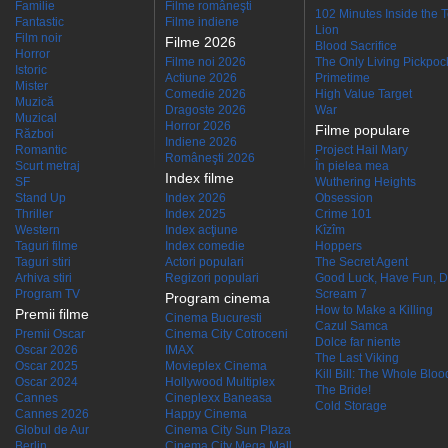
Familie
Filme româneşti
102 Minutes Inside the 
Fantastic
Filme indiene
Lion
Film noir
Filme 2026
Blood Sacrifice
Horror
Filme noi 2026
The Only Living Pickpocke
Istoric
Actiune 2026
Primetime
Mister
Comedie 2026
High Value Target
Muzică
Dragoste 2026
War
Muzical
Horror 2026
Filme populare
Război
Indiene 2026
Romantic
Project Hail Mary
Româneşti 2026
Scurt metraj
În pielea mea
Index filme
SF
Wuthering Heights
Stand Up
Index 2026
Obsession
Thriller
Index 2025
Crime 101
Western
Index acţiune
Kîzîm
Taguri filme
Index comedie
Hoppers
Taguri stiri
Actori populari
The Secret Agent
Arhiva stiri
Regizori populari
Good Luck, Have Fun, D
Program TV
Scream 7
Program cinema
How to Make a Killing
Premii filme
Cinema Bucuresti
Cazul Samca
Premii Oscar
Cinema City Cotroceni
Dolce far niente
Oscar 2026
IMAX
The Last Viking
Oscar 2025
Movieplex Cinema
Kill Bill: The Whole Blood
Oscar 2024
Hollywood Multiplex
The Bride!
Cannes
Cineplexx Baneasa
Cold Storage
Cannes 2026
Happy Cinema
Globul de Aur
Cinema City Sun Plaza
Berlin
Cinema City Mega Mall