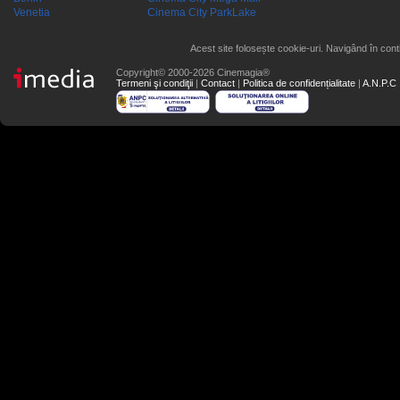
Venetia
Cinema City ParkLake
Acest site folosește cookie-uri. Navigând în conti
Copyright© 2000-2026 Cinemagia®
Termeni şi condiţii
|
Contact
|
Politica de confidențialitate
|
A.N.P.C