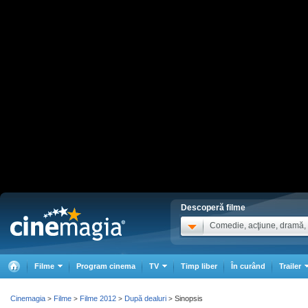
Descoperă filme
Comedie, acţiune, dramă, .
Filme
Program cinema
TV
Timp liber
În curând
Trailer
Cinemagia
Filme
Filme 2012
După dealuri
Sinopsis
>
>
>
>