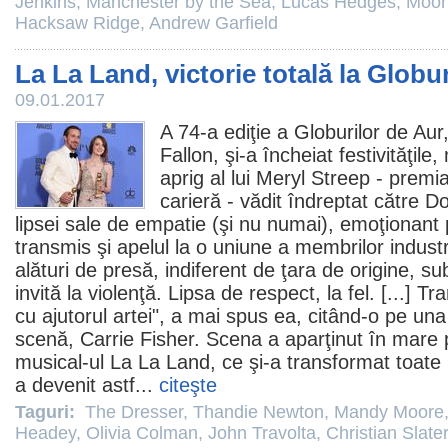
Jenkins
,
Manchester by the Sea
,
Lucas Hedges
,
Moon
Hacksaw Ridge
,
Andrew Garfield
La La Land, victorie totală la Globu
09.01.2017
A 74-a ediţie a Globurilor de Au
Fallon, şi-a încheiat festivităţil
aprig al lui
Meryl Streep
- premia
carieră - vădit îndreptat către 
lipsei sale de empatie (şi nu numai), emoţionant 
transmis şi apelul la o uniune a membrilor indust
alături de presă, indiferent de ţara de origine, su
invită la violenţă. Lipsa de respect, la fel. [...] T
cu ajutorul artei", a mai spus ea, citând-o pe una
scenă, Carrie Fisher. Scena a aparţinut în mare pa
musical-ul
La La Land
, ce şi-a transformat toate 
a devenit astf...
citeşte
Taguri:
The Dresser
,
Thandie Newton
,
Mandy Moore
Headey
,
Olivia Colman
,
John Travolta
,
Christian Slater