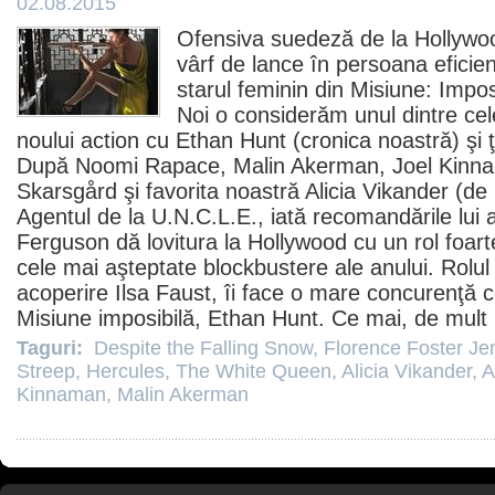
02.08.2015
Ofensiva suedeză de la Hollywo
vârf de lance în persoana eficie
starul feminin din
Misiune: Impos
Noi o considerăm unul dintre ce
noului action cu Ethan Hunt (
cronica noastră
) şi
După
Noomi Rapace
,
Malin Akerman
,
Joel Kinn
Skarsgård
şi favorita noastră
Alicia Vikander
(de 
Agentul de la U.N.C.L.E., iată
recomandările lui 
Ferguson dă lovitura la Hollywood cu un rol foarte
cele mai aşteptate blockbustere ale anului. Rolul 
acoperire Ilsa Faust, îi face o mare concurenţă cel
Misiune imposibilă, Ethan Hunt. Ce mai, de mult
Taguri:
Despite the Falling Snow
,
Florence Foster Je
Streep
,
Hercules
,
The White Queen
,
Alicia Vikander
,
A
Kinnaman
,
Malin Akerman