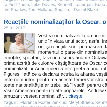
to Find Them
,
Luke Davies
,
Kenneth Lonergan
,
Kubo 
the Shadow
,
Tom Holland
,
Saul fia
,
I Daniel Blake
Reacţiile nominalizaţilor la Oscar, 
25.01.2017
Vestea nominalizării la un
premi
unic în viaţa unui actor, astfel î
ori, şi reacţiile sunt pe măsură.
momentul o parte din nominalizaţ
emoţiile, spontan, fără un discurs anume.
Octavi
prima actriţă de culoare câştigătoare de
Oscar
ce
nominalizaţilor Academiei ca interpretă a unui ro
Figures
. Iată ce a declarat actriţa la aflarea veşt
este nemuritor, pentru că aceste femei vor strălu
toate naţionalităţile ar trebui să îl vadă, pentru 
Visul American pentru toate popoarele”.
Andrew G
amuzant vestea nominalizăr...
citeşte
Taguri:
Florence Foster Jenkins
,
Meryl Streep
,
Kenne