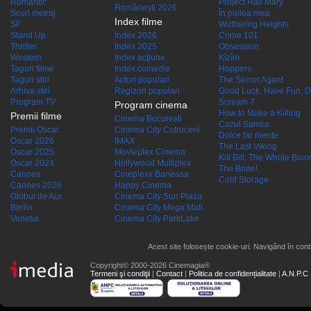
Romantic
Project Hail Mary
Româneşti 2026
Scurt metraj
În pielea mea
Index filme
SF
Wuthering Heights
Stand Up
Index 2026
Crime 101
Thriller
Index 2025
Obsession
Western
Index acţiune
Kîzîm
Taguri filme
Index comedie
Hoppers
Taguri stiri
Actori populari
The Secret Agent
Arhiva stiri
Regizori populari
Good Luck, Have Fun, D
Program TV
Scream 7
Program cinema
How to Make a Killing
Premii filme
Cinema Bucuresti
Cazul Samca
Premii Oscar
Cinema City Cotroceni
Dolce far niente
Oscar 2026
IMAX
The Last Viking
Oscar 2025
Movieplex Cinema
Kill Bill: The Whole Blood
Oscar 2024
Hollywood Multiplex
The Bride!
Cannes
Cineplexx Baneasa
Cold Storage
Cannes 2026
Happy Cinema
Globul de Aur
Cinema City Sun Plaza
Berlin
Cinema City Mega Mall
Venetia
Cinema City ParkLake
Acest site folosește cookie-uri. Navigând în conti
Copyright© 2000-2026 Cinemagia®
Termeni şi condiţii
|
Contact
|
Politica de confidențialitate
|
A.N.P.C