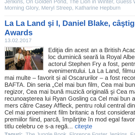
Jenkins
,
On Golden Pond
,
The Lion in Winter
,
Guess W
Morning Glory
,
Meryl Streep
,
Katharine Hepburn
La La Land şi I, Daniel Blake, câşt
Awards
13.02.2017
Ediţia din acest an a British A
loc duminică seară la Royal Albe
actorul Stephen Fry a fost, pent
evenimentului.
La La Land
,
filmu
mai multe – favorit și al Oscarurilor – a fost re
BAFTA. Din seria „Cel mai bun
film
, Cea mai bun
regizor, Cea mai bună muzică originală şi Cea ma
recunoaşterea lui Ryan Gosling ca Cel mai bun a
mers către Casey Affleck, pentru rolul central d
Cel mai proeminent
film
britanic a fost considera
premiilor fiind, parcă, împărţite în mod egal favoriţ
titlu celebru ce s-a regă...
citeşte
Taguri:
The Jungle Book
,
Florence Foster Jenkins
,
F