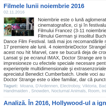
Filmele lunii noiembrie 2016
02.11.2016
Noiembrie este o lună aglomerat
cinematografice, ci şi în festivalu
Filmului Francez (3-11 noiembrie 
Filmului German şi insolitul Buch
Dance
Film
Festival. Iată mai jos recomandările n
17 premiere ale lunii. 4 noiembrie
Doctor Strange
acest nou hit Marvel, care se bucură deja de cron
Lansat şi pe ecranul IMAX, Doctor Strange are t
impresioneze cu efectele speciale necesare pen
experienţele multidimensionale şi extrasenzoriale 
apreciatul Benedict Cumberbatch. Unele voci au sp
Doctor Strange este o idee familiar, dar că punc
Taguri:
Moana
,
D'Ardennen
,
Electroboy
,
Viktoria
,
Bad
Handmaiden
,
Snowden
,
Nocturnal Animals
,
Room
,
In
Analiză. În 2016, Hollywood-ul a ign