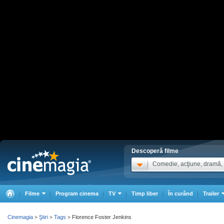
Descoperă filme
Comedie, acţiune, dramă, .
Filme
Program cinema
TV
Timp liber
În curând
Trailer
Cinemagia
Ştiri
Tags
Florence Foster Jenkins
>
>
>