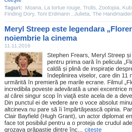
Taguri:
Moana
,
La tortue rouge
,
Trolls
,
Zootopia
,
Kub
Finding Dory
,
Toni Erdmann
,
Julieta
,
The Handmaide
Meryl Streep este legendara „Floren
noiembrie la cinema
11.11.2016
Stephen Frears, Meryl Streep și
pentru prima oară în pelicula „F
caldă și plină de inspirație desp
îndeplinirea viselor, care din 11
urmărită în premieră pe marile ecrane.
Filmul
„Fl
incredibila poveste adevărată a unei excentrice
al cărei singur scop în viaţă este acela de a dev
Din punctul ei de vedere are o voce absolut minu
altcineva nu pare să îi împărtăşească opinia. Par
Clair Bayfield (Hugh Grant), un actor diplomat en
face tot posibilul pentru a o proteja de crudul ade
grozava prăpastie dintre înc...
citeşte