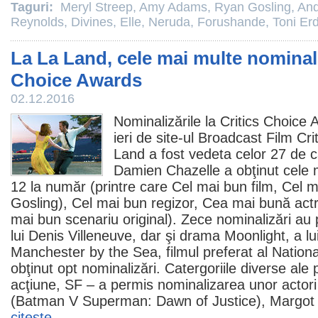
Taguri:
Meryl Streep
,
Amy Adams
,
Ryan Gosling
,
And
Reynolds
,
Divines
,
Elle
,
Neruda
,
Forushande
,
Toni E
La La Land, cele mai multe nominaliz
Choice Awards
02.12.2016
Nominalizările la Critics Choice 
ieri de site-ul Broadcast
Film
Crit
Land
a fost vedeta celor 27 de ca
Damien Chazelle a obţinut cele m
12 la număr (printre care Cel mai bun
film
, Cel m
Gosling
), Cel mai bun regizor, Cea mai bună actr
mai bun scenariu original). Zece nominalizări au 
lui Denis Villeneuve, dar şi drama
Moonlight
, a l
Manchester by the Sea
,
filmul
preferat al Nation
obţinut opt nominalizări. Catergoriile diverse ale 
acţiune, SF – a permis nominalizarea unor acto
(
Batman V Superman: Dawn of Justice
),
Margot
citeşte