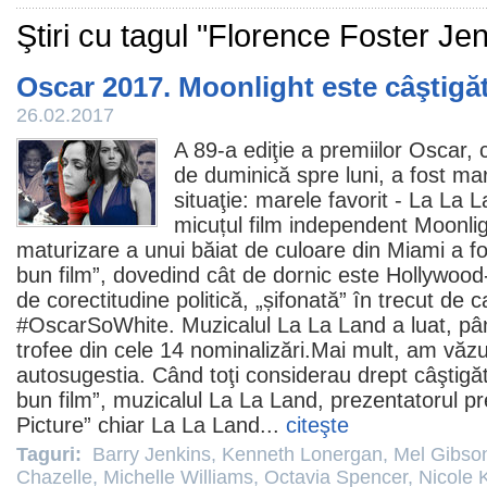
Ştiri cu tagul "Florence Foster Je
Oscar 2017. Moonlight este câştigăt
26.02.2017
A 89-a ediţie a premiilor
Oscar
, 
de duminică spre luni, a fost ma
situaţie: marele favorit -
La La L
micuțul
film
independent
Moonlig
maturizare a unui băiat de culoare din Miami a fo
bun
film
”, dovedind cât de dornic este Hollywood
de corectitudine politică, „șifonată” în trecut de
#OscarSoWhite. Muzicalul La La Land a luat, până 
trofee din cele 14 nominalizări.Mai mult, am văz
autosugestia. Când toţi considerau drept câştigăt
bun
film
”, muzicalul La La Land, prezentatorul pr
Picture” chiar La La Land...
citeşte
Taguri:
Barry Jenkins
,
Kenneth Lonergan
,
Mel Gibso
Chazelle
,
Michelle Williams
,
Octavia Spencer
,
Nicole 