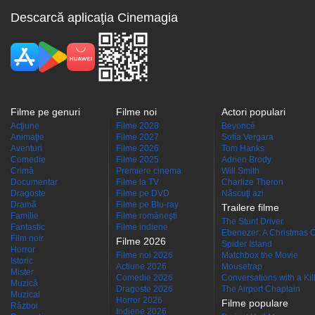
Descarcă aplicaţia Cinemagia
Filme pe genuri
Filme noi
Actori populari
Acţiune
Filme 2028
Beyoncé
Animaţie
Filme 2027
Sofía Vergara
Aventuri
Filme 2026
Tom Hanks
Comedie
Filme 2025
Adrien Brody
Crimă
Premiere cinema
Will Smith
Documentar
Filme la TV
Charlize Theron
Dragoste
Filme pe DVD
Născuţi azi
Dramă
Filme pe Blu-ray
Trailere filme
Familie
Filme româneşti
The Stunt Driver
Fantastic
Filme indiene
Ebenezer: A Christmas C
Film noir
Filme 2026
Spider Island
Horror
Filme noi 2026
Matchbox the Movie
Istoric
Actiune 2026
Mousetrap
Mister
Comedie 2026
Conversations with a Kille
Muzică
Dragoste 2026
The Airport Chaplain
Muzical
Horror 2026
Filme populare
Război
Indiene 2026