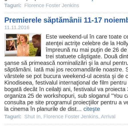
Taguri:
Florence Foster Jenkins
Premierele săptămânii 11-17 noiem
11.11.2016
Este weekend-ul în care toate ce
atenţei actriţe celebre de la Hol
împreună nu mai puţin de 26 de 
trei statuete câştigate. Două din
şanse să primească nominalizări şi la anul pentr
săptămâni. Iată mai jos recomandările noastre. S
vârstele se pot bucura weekend-ul acesta şi de c
Kinodiseea, festivalul internaţional de
film
pentru 
bogată decât în ceilalţi ani, festivalul va proiect
organiza 25 de workshopuri, sub sloganul "You c
consulta pe site programul proiecţiilor pentru a v
la
cinema
în planurile de dist...
citeşte
Taguri:
Shut In
,
Florence Foster Jenkins
,
Arrival