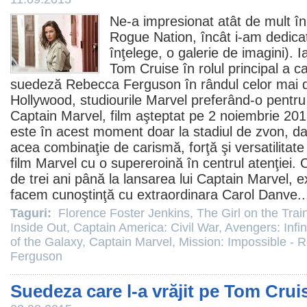
Ne-a impresionat atât de mult în
Rogue Nation, încât i-am dedic
înţelege, o galerie de imagini)
. I
Tom Cruise în rolul principal a ca
suedeză
Rebecca Ferguson
în rândul celor mai d
Hollywood, studiourile Marvel preferând-o pentru r
Captain Marvel
,
film
aşteptat pe 2 noiembrie 201
este în acest moment doar la stadiul de zvon, da
acea combinaţie de carismă, forţă şi versatilitate
film
Marvel cu o supereroină în centrul atenţiei. 
de trei ani până la lansarea lui Captain Marvel, 
facem cunoştinţă cu extraordinara Carol Danve.
Taguri:
Florence Foster Jenkins
,
The Girl on the Trai
Inside Out
,
Captain America: Civil War
,
Avengers: Infin
of the Galaxy
,
Captain Marvel
,
Mission: Impossible - 
Ferguson
Suedeza care l-a vrăjit pe Tom Crui