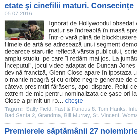
etate şi cinefilii maturi. Consecințe
05.07.2016
Ignorat de Hollywoodul obsedat d
matur se îndreaptă în masă sp
Într-o vară plină de blockbustere
filmele de artă se adresează unui segment demo
deoarece starurile reflectă vârsta publicului, scr
amplu studiu, pe care îl redăm mai jos. La jumăta
Începutul
”, jocul video adaptat de Duncan Jones 
devină franciză,
Glenn Close
apare în ipostaza un
o mantie neagră și cu orbite negre generate de
câteva presimțiri fărăsens, apoi dispare. Rolul 
extrem de mic pentru nominalizata de șase ori l
Close a primit un ro...
citeşte
Taguri:
Sally Field
,
Fast & Furious 8
,
Tom Hanks
,
Inf
Bad Santa 2
,
Grandma
,
Bill Murray
,
St. Vincent
,
Woman
Premierele săptămânii 27 noiembrie