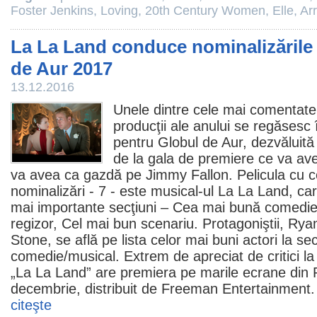
Foster Jenkins
,
Loving
,
20th Century Women
,
Elle
,
Arr
La La Land conduce nominalizările 
de Aur 2017
13.12.2016
Unele dintre cele mai comentate
producţii ale anului se regăsesc î
pentru Globul de Aur, dezvăluită
de la gala de premiere ce va avea
va avea ca gazdă pe Jimmy Fallon. Pelicula cu c
nominalizări - 7 - este musical-ul
La La Land
, ca
mai importante secţiuni – Cea mai bună
comedi
regizor, Cel mai bun scenariu. Protagoniştii,
Ryan
Stone, se află pe lista celor mai buni actori la se
comedie
/musical. Extrem de apreciat de critici la
„La La Land” are premiera pe marile ecrane din
decembrie, distribuit de Freeman Entertainment.
citeşte