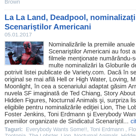
Brown
La La Land, Deadpool, nominalizați
Scenariștilor Americani
05.01.2017
Nominalizările la
premiile
anuale 
Scenariştilor Americani au fost an
filmele
menţionate numărându-se 
multe nominalizări la Globurile 
potrivit listei publicate de Variety.com. Dacă în 
original se mai află
Hell or High Water
,
Loving
,
M
Moonlight
, în cea a scenariului adaptat găsim
Arr
nuvela SF imaginată de Ted Chiang, Story About 
Hidden Figures
,
Nocturnal Animals
şi, surpriza li
eligibile pentru nominalizările ediţiei
Lion
,
The Lob
Foster Jenkins
,
Toni Erdmann
şi
Everybody Wan
premiilor organizate de Sindicatul Scenariştil...
ci
Taguri:
Everybody Wants Some!!
,
Toni Erdmann
,
Fl
Zootopia
,
The Lobster
,
Lion
,
Nocturnal Animals
,
Hidde