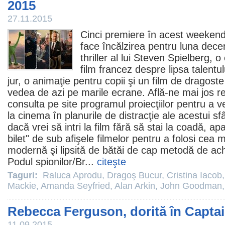
2015
27.11.2015
Cinci premiere în acest weekend:
face încălzirea pentru luna dec
thriller al lui
Steven Spielberg
, o
film
francez despre lipsa talentulu
jur, o animaţie pentru copii şi un film de dragost
vedea de azi pe marile ecrane. Află-ne mai jos r
consulta pe site programul proiecţiilor pentru a v
la
cinema
în planurile de distracţie ale acestui s
dacă vrei să intri la
film
fără să stai la coadă, a
bilet" de sub afişele filmelor pentru a folosi cea m
modernă şi lipsită de bătăi de cap metodă de achiz
Podul spionilor/
Br
...
citeşte
Taguri:
Raluca Aprodu
,
Dragoş Bucur
,
Cristina Iacob
Mackie
,
Amanda Seyfried
,
Alan Arkin
,
John Goodman
Rebecca Ferguson, dorită în Capta
11.09.2015