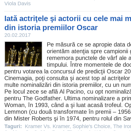
Viola Davis
Iată actriţele şi actorii cu cele mai 
din istoria premiilor Oscar
20.02.2017
Pe măsură ce se apropie data de
orientăm atenţia spre campionii 
rememora punctele de vârf ale a
timpului. Între momentele de d
pentru votarea la concursul de predicţii
Oscar
20
Cinemagia, poţi consulta şi acest top al actriţelor
multe nominalizări din istoria premiilor, cu un nu
Pe locul zece se află
Al Pacino
, cu opt nominaliz
pentru
The Godfather
. Ultima nominalizare a pri
Woman
, în 1993, când a şi luat acasă trofeul. O
Lemmon
(cu două transformate în
premii
– 1956,
din
Mister Roberts
şi în 1974, pentru rolul din
Sa
Taguri:
Kramer Vs. Kramer
,
Sophie's Choice
,
The Iro