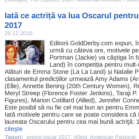
Iată ce actriță va lua Oscarul pentru
2017
29.12.2016
Editorii GoldDerby.com expun, înt
urmă cu câteva ore, motivele p
Portman
(
Jackie
) va câştiga în
Land
) în competiția pentru mult-
Alături de
Emma Stone
(La La Land) și Natalie P
clasamentul predicțiilor urmează
Amy Adams
(
Ar
(Elle),
Annette Bening
(
20th Century Women
),
R
Meryl Streep
(
Florence Foster Jenkins
),
Taraji P
Figures
),
Marion Cotillard
(
Allied
),
Jennifer Conne
Este posibil să nu fie cel mai bun an pentru Emma
Iată motivele pentru care se poate considera că 
laureata Oscarului pentru cea mai bună actriţă: 1)
citeşte
Taguri:
premii:oscar 2017
,
Allied
,
American Pastoral
,