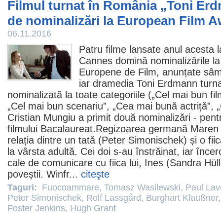
Filmul turnat în România „Toni E
de nominalizări la European Film 
06.11.2016
Patru
filme
lansate anul acesta l
Cannes domină nominalizările l
Europene de
Film
, anunțate sâm
iar dramedia
Toni Erdmann
turna
nominalizată la toate categoriile („Cel mai bun
fi
„Cel mai bun scenariu”, „Cea mai bună actriță”, „
Cristian Mungiu
a primit două nominalizări - pentr
filmului Bacalaureat.Regizoarea germană
Maren
relația dintre un tată (
Peter Simonischek
) și o fi
la vârsta adultă. Cei doi s-au înstrăinat, iar încer
cale de comunicare cu fiica lui, Ines (
Sandra Hüll
poveștii. Winfr...
citeşte
Taguri:
Fuocoammare
,
Tomasz Wasilewski
,
Paul Lav
Peter Simonischek
,
Rolf Lassgård
,
Burghart Klaußner
Foster Jenkins
,
Hugh Grant