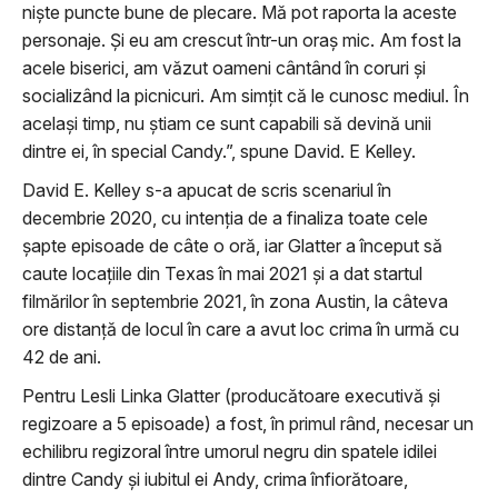
niște puncte bune de plecare. Mă pot raporta la aceste
personaje. Și eu am crescut într-un oraș mic. Am fost la
acele biserici, am văzut oameni cântând în coruri și
socializând la picnicuri. Am simțit că le cunosc mediul. În
același timp, nu știam ce sunt capabili să devină unii
dintre ei, în special Candy.”, spune David. E Kelley.
David E. Kelley s-a apucat de scris scenariul în
decembrie 2020, cu intenția de a finaliza toate cele
șapte episoade de câte o oră, iar Glatter a început să
caute locațiile din Texas în mai 2021 și a dat startul
filmărilor în septembrie 2021, în zona Austin, la câteva
ore distanță de locul în care a avut loc crima în urmă cu
42 de ani.
Pentru Lesli Linka Glatter (producătoare executivă și
regizoare a 5 episoade) a fost, în primul rând, necesar un
echilibru regizoral între umorul negru din spatele idilei
dintre Candy și iubitul ei Andy, crima înfiorătoare,