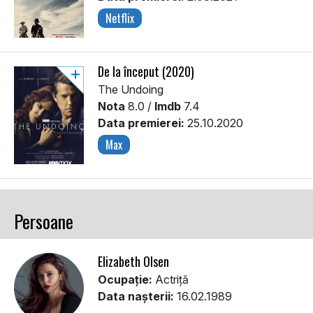
Netflix
De la început (2020)
The Undoing
Nota
8.0 /
Imdb
7.4
Data premierei:
25.10.2020
Max
Persoane
Elizabeth Olsen
Ocupație:
Actriţă
Data nașterii:
16.02.1989