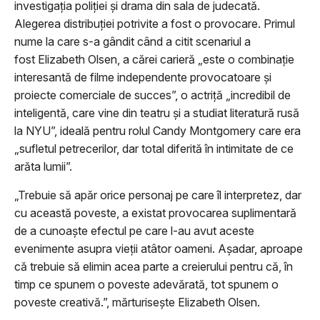
investigația poliției și drama din sala de judecată.
Alegerea distribuției potrivite a fost o provocare. Primul
nume la care s-a gândit când a citit scenariul a
fost Elizabeth Olsen, a cărei carieră „este o combinație
interesantă de filme independente provocatoare și
proiecte comerciale de succes”, o actriță „incredibil de
inteligentă, care vine din teatru și a studiat literatură rusă
la NYU”, ideală pentru rolul Candy Montgomery care era
„sufletul petrecerilor, dar total diferită în intimitate de ce
arăta lumii”.
„Trebuie să apăr orice personaj pe care îl interpretez, dar
cu această poveste, a existat provocarea suplimentară
de a cunoaște efectul pe care l-au avut aceste
evenimente asupra vieții atâtor oameni. Așadar, aproape
că trebuie să elimin acea parte a creierului pentru că, în
timp ce spunem o poveste adevărată, tot spunem o
poveste creativă.”, mărturisește Elizabeth Olsen.