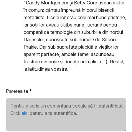
"Candy Montgomery și Betty Gore aveau multe
în comun: cântau împreună în corul bisericii
metodiste, fiicele lor erau cele mai bune prietene,
iar soții lor aveau slujbe bune, lucrând pentru
companii de tehnologie din suburbiile din nordul
Dallasului, cunoscute sub numele de Silicon
Prairie. Dar sub suprafața placidă a vieților lor
aparent perfecte, ambele femei ascundeau
frustrări nespuse și dorințe neîmplinite."). Restul,
la latitudinea voastra.
Parerea ta
*
Pentru a scrie un comentariu trebuie să fii autentificat.
Click
aici
pentru a te autentifica.