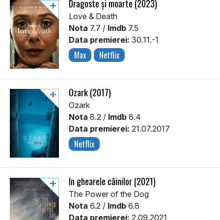
Dragoste și moarte (2023)
Love & Death
Nota
7.7 /
Imdb
7.5
Data premierei:
30.11.-1
Max
Netflix
Ozark (2017)
Ozark
Nota
8.2 /
Imdb
8.4
Data premierei:
21.07.2017
Netflix
În ghearele câinilor (2021)
The Power of the Dog
Nota
6.2 /
Imdb
6.8
Data premierei:
2.09.2021