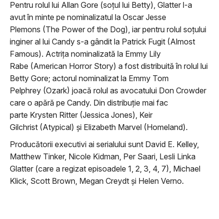
Pentru rolul lui Allan Gore (soțul lui Betty), Glatter l-a
avut în minte pe nominalizatul la Oscar Jesse
Plemons (The Power of the Dog), iar pentru rolul soțului
inginer al lui Candy s-a gândit la Patrick Fugit (Almost
Famous). Actrița nominalizată la Emmy Lily
Rabe (American Horror Story) a fost distribuită în rolul lui
Betty Gore; actorul nominalizat la Emmy Tom
Pelphrey (Ozark) joacă rolul as avocatului Don Crowder
care o apără pe Candy. Din distribuție mai fac
parte Krysten Ritter (Jessica Jones), Keir
Gilchrist (Atypical) și Elizabeth Marvel (Homeland).
Producătorii executivi ai serialului sunt David E. Kelley,
Matthew Tinker, Nicole Kidman, Per Saari, Lesli Linka
Glatter (care a regizat episoadele 1, 2, 3, 4, 7), Michael
Klick, Scott Brown, Megan Creydt și Helen Verno.