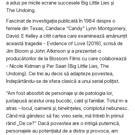
a adus pe micile ecrane succesele Big Little Lies și
The Undoing.
Fascinat de investigația publicată în 1984 despre o
femeie din Texas, Candace “Candy” Lynn Montgomery,
David. E Kelley a citit cartea care examinează amănunțit
această tragedie - Evidence of Love (2018), scrisă de
Jim Bloom și John Atkinson și a prezentat-o
producătorilor de la Blossom Films cu care colaborează
- Nicole Kidman și Per Saari (Big Little Lies, The
Undoing). Cei trei au decis să adapteze povestea,
îndepărtându-se de sfera clasică a unui serial polițist.
“Am fost absorbit de personaje și de patologia lor,
juxtapusă acestui oraș bucolic, cald și familiar. Totul m-a
atras – locul, oamenii și, bineînțeles, complotul nebunesc.
Când mă gândesc să fac vreo serie, mă întreb în primul
rând „De ce?” Dacă povestea are o intrigă puternică,
personajele au potențialul de a distra și provoca, am