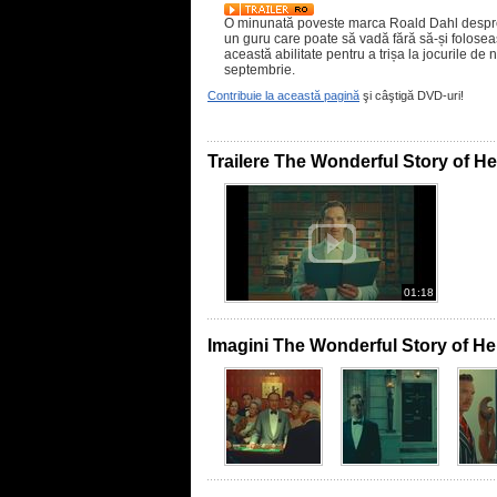
O minunată poveste marca Roald Dahl despre
un guru care poate să vadă fără să-și folosea
această abilitate pentru a trișa la jocurile de 
septembrie.
Contribuie la această pagină
şi câştigă DVD-uri!
Trailere The Wonderful Story of H
01:18
Imagini The Wonderful Story of H