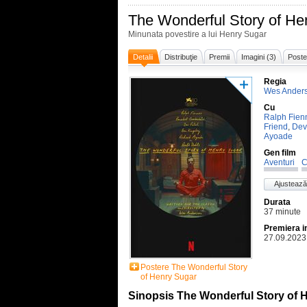
The Wonderful Story of He
Minunata povestire a lui Henry Sugar
Detalii
Distribuţie
Premii
Imagini (3)
Poste
Regia
Wes Ander
Cu
Ralph Fien
Friend
,
Dev
Ayoade
Gen film
Aventuri
C
Ajustează
Durata
37 minute
Premiera i
27.09.2023
Postere The Wonderful Story
of Henry Sugar
Sinopsis The Wonderful Story of 