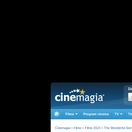
De
Filme
Program cinema
TV
Ti
Cinemagia
Filme
Filme 2023
The Wonderful Stor
>
>
>