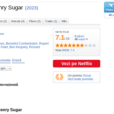
nry Sugar
(2023)
49
u
re (2)
Articole (4)
Păreri (2)
Trailer (1)
Wiki
NOTA FILM
son
7.1
2
păreri
/
10
48
voturi
nes
,
Benedict Cumberbatch
,
Rupert
 Patel
,
Ben Kingsley
,
Richard
Nota
IMDB: 7.4
omedie
Dramă
Vezi pe Netflix
 gen
Un premiu
Oscar
Vezi toate premiile
nternațională
Henry Sugar