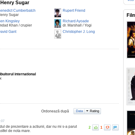
f Henry Sugar
enedict Cumberbatch
Rupert Friend
enry Sugar
Fil
en Kingsley
Richard Ayoade
mdad Khan / crupier
dr. Marshall / Yogi
avid Gant
Christopher J. Long
ibuitorul international
ix
Ordonează după
Data
Rating
:07
dul de prezentare a actiunii, dar nu mi s-a parut
2
1
astfel de nota mare.