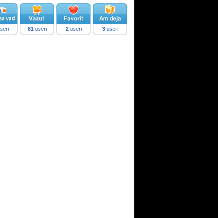
seri
81
useri
2
useri
3
useri