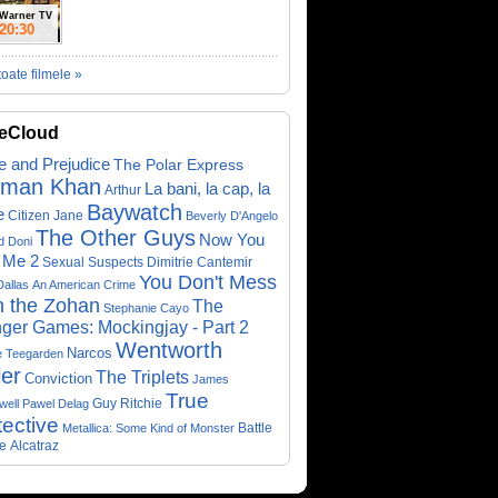
Warner TV
20:30
toate filmele »
eCloud
e and Prejudice
The Polar Express
lman Khan
La bani, la cap, la
Arthur
Baywatch
e
Citizen Jane
Beverly D'Angelo
The Other Guys
Now You
d Doni
 Me 2
Sexual Suspects
Dimitrie Cantemir
You Don't Mess
Dallas
An American Crime
h the Zohan
The
Stephanie Cayo
ger Games: Mockingjay - Part 2
Wentworth
Narcos
e Teegarden
ler
The Triplets
Conviction
James
True
Guy Ritchie
well
Pawel Delag
ective
Metallica: Some Kind of Monster
Battle
e
Alcatraz