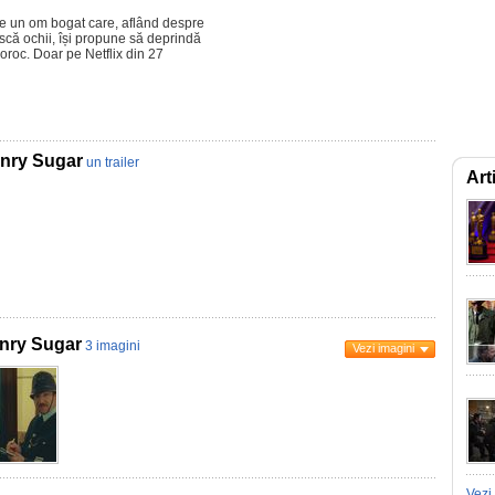
 un om bogat care, aflând despre
scă ochii, își propune să deprindă
noroc. Doar pe Netflix din 27
enry Sugar
un trailer
Art
enry Sugar
3 imagini
Vezi imagini
Vezi 