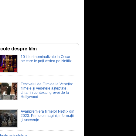
icole despre film
10 titluri nominalizate la Oscar
pe care le poți vedea pe Netflix
Festivalul de Film de la Veneția:
filmele și vedetele așteptate,
chiar în contextul grevei de la
Hollywood
Avanpremiera filmelor Netflix din
2023. Primele imagini, informații
și secvențe
toate articolele »