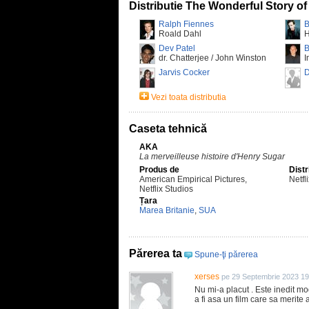
Distributie The Wonderful Story o
Ralph Fiennes
B
Roald Dahl
H
Dev Patel
B
dr. Chatterjee / John Winston
I
Jarvis Cocker
D
Vezi toata distributia
Caseta tehnică
AKA
La merveilleuse histoire d'Henry Sugar
Produs de
Distr
American Empirical Pictures,
Netfl
Netflix Studios
Țara
Marea Britanie
,
SUA
Părerea ta
Spune-ţi părerea
xerses
pe 29 Septembrie 2023 19
Nu mi-a placut . Este inedit mo
a fi asa un film care sa merite 