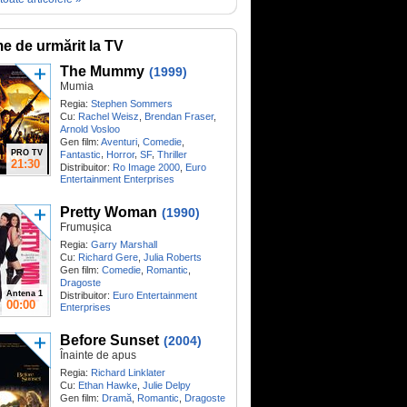
me de urmărit la TV
The Mummy
(1999)
Mumia
Regia:
Stephen Sommers
Cu:
Rachel Weisz
,
Brendan Fraser
,
Arnold Vosloo
Gen film:
Aventuri
,
Comedie
,
PRO TV
,
,
,
Fantastic
Horror
SF
Thriller
21:30
Distribuitor:
Ro Image 2000
,
Euro
Entertainment Enterprises
Pretty Woman
(1990)
Frumușica
Regia:
Garry Marshall
Cu:
Richard Gere
,
Julia Roberts
Gen film:
Comedie
,
Romantic
,
Dragoste
Antena 1
Distribuitor:
Euro Entertainment
00:00
Enterprises
Before Sunset
(2004)
Înainte de apus
Regia:
Richard Linklater
Cu:
Ethan Hawke
,
Julie Delpy
Gen film:
Dramă
,
Romantic
,
Dragoste