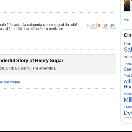
Vezi 
ate fi încadrat la categoria cinematograf de artă!
0
0
ra și filmul își dau mâna într-o realizare
Cin
Prid
Sa
oas
derful Story of Henry Sugar
Leoni
cat. Click
aici
pentru a te autentifica.
See
Matt 
wit
lme noi drama
Hun
Aime
Mil
Crom
Det
Dron