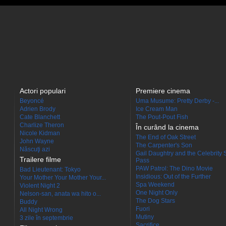
Actori populari
Premiere cinema
Beyoncé
Uma Musume: Pretty Derby -...
Adrien Brody
Ice Cream Man
Cate Blanchett
The Pout-Pout Fish
Charlize Theron
În curând la cinema
Nicole Kidman
The End of Oak Street
John Wayne
The Carpenter's Son
Născuţi azi
Gail Daughtry and the Celebrity 
Trailere filme
Pass
PAW Patrol: The Dino Movie
Bad Lieutenant: Tokyo
Insidious: Out of the Further
Your Mother Your Mother Your...
Spa Weekend
Violent Night 2
One Night Only
Nelson-san, anata wa hito o...
The Dog Stars
Buddy
Fuori
All Night Wrong
Mutiny
3 zile în septembrie
Sacrifice