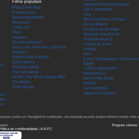
Filme populare
Handbook for Superheroes
Project Hail Mary
Fall 2: Deadpoint
În pielea mea
Cars
Wuthering Heights
Don't Look Back in Anger
Obsession
By Any Means
Crime 101
Le crime du 3e étage
Kîzîm
Dosarele orașului alb
Hoppers
Practical Magic 2
The Secret Agent
Coyote vs. Acme
Good Luck, Have Fun, Don't Die
Iertarea
Scream 7
Värn
How to Make a Killing
Cats in the Museum: Treasures o
Cazul Samca
Egypt
eni
Dolce far niente
3 zile în septembrie
The Last Viking
Resident Evil
Kill Bill: The Whole Bloody Affair
Heart of the Beast
The Bride!
Runner
Cold Storage
Los domingos
Atlasul Universului
aza
all
ke
losește cookie-uri. Navigând în continuare, vă exprimați acordul asupra folosirii cookie-urilor.
agia®
Program cinema
Politica de confidențialitate
|
A.N.P.C