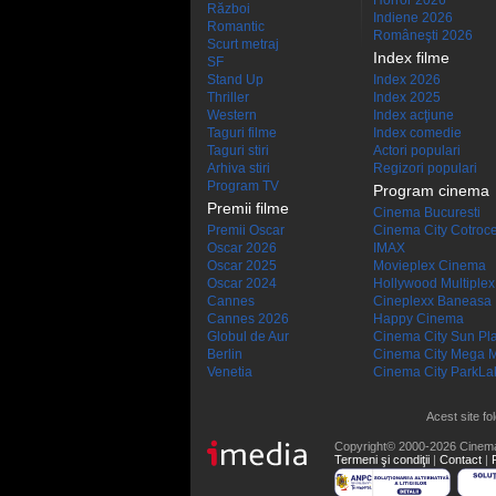
Horror 2026
Război
Indiene 2026
Romantic
Româneşti 2026
Scurt metraj
Index filme
SF
Stand Up
Index 2026
Thriller
Index 2025
Western
Index acţiune
Taguri filme
Index comedie
Taguri stiri
Actori populari
Arhiva stiri
Regizori populari
Program TV
Program cinema
Premii filme
Cinema Bucuresti
Premii Oscar
Cinema City Cotroc
Oscar 2026
IMAX
Oscar 2025
Movieplex Cinema
Oscar 2024
Hollywood Multiplex
Cannes
Cineplexx Baneasa
Cannes 2026
Happy Cinema
Globul de Aur
Cinema City Sun Pl
Berlin
Cinema City Mega M
Venetia
Cinema City ParkLa
Acest site fo
Copyright© 2000-2026 Cinem
Termeni şi condiţii
|
Contact
|