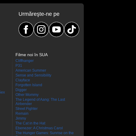
Urmăreşte-ne pe
Filme noi în SUA
Cliffhanger
P31
American Summer
Sense and Sensibility
Clayface
Forgotten Island
Digger
Sex
Other Mommy
The Legend of Aang: The Last
Airbender
Street Fighter
Remain
Jimmy
The Cat in the Hat
Ebenezer: A Christmas Carol
The Hunger Games: Sunrise on the