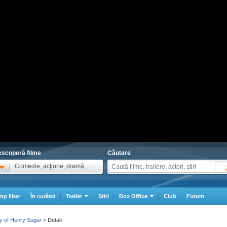
scoperă filme
Căutare
Comedie, acţiune, dramă, ...
mp liber
În curând
Trailer
Ştiri
Box Office
Club
Forum
y of Henry Sugar
Detalii
>