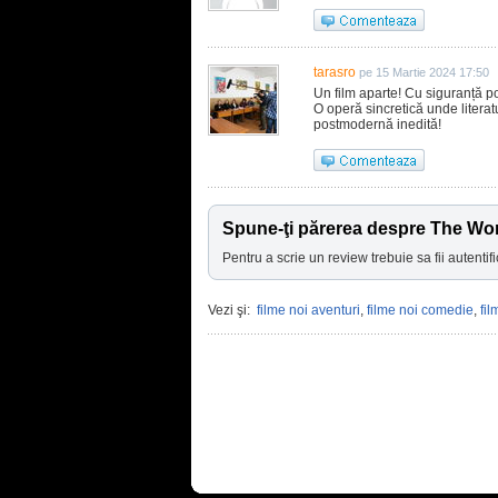
tarasro
pe 15 Martie 2024 17:50
Un film aparte! Cu siguranță po
O operă sincretică unde literatu
postmodernă inedită!
Spune-ţi părerea despre The Won
Pentru a scrie un review trebuie sa fii autentifi
Vezi şi:
filme noi aventuri
,
filme noi comedie
,
fi