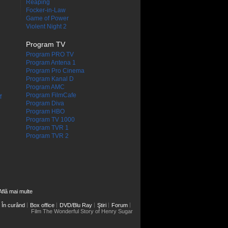
Reaping
Focker-in-Law
Game of Power
Violent Night 2
Program TV
Program PRO TV
Program Antena 1
Program Pro Cinema
Program Kanal D
Program AMC
Program FilmCafe
f
Program Diva
Program HBO
Program TV 1000
Program TVR 1
Program TVR 2
Află mai multe
În curând
Box office
DVD/Blu Ray
Ştiri
Forum
Film The Wonderful Story of Henry Sugar