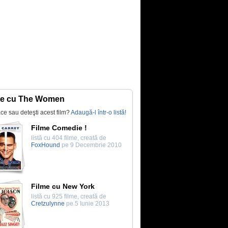
te cu The Women
lace sau deteşti acest film?
Adaugă-l într-o listă!
Filme Comedie !
listă cu 404 filme, creată de
FoxHound
pe 9 Decembrie 2010
Filme cu New York
listă cu 925 filme, creată de
Cretzulynne
pe 5 Iunie 2013