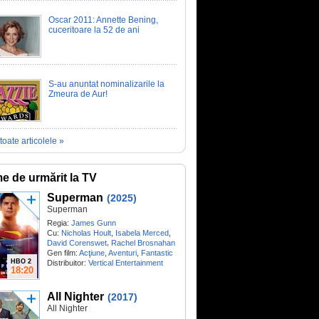
Oscar 2011: Annette Bening,
cuceritoare la 52 de ani
S-au anuntat nominalizarile la
Zmeura de Aur!
toate articolele »
me de urmărit la TV
Superman
(2025)
Superman
Regia:
James Gunn
Cu:
Nicholas Hoult
,
Isabela Merced
,
,
David Corenswet
Rachel Brosnahan
Gen film:
Acţiune
,
Aventuri
,
Fantastic
HBO 2
Distribuitor:
Vertical Entertainment
18:20
All Nighter
(2017)
All Nighter