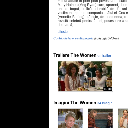
Filmul aduce în prim plan povestea de succe
Mary Haines (Meg Ryan) care, aparent, duce v
un soț bogat, o fiică adorabilă de 11 ani
vestimentar pentru compania tatălui ei. Cea m
(Annette Bening), trăiește, de asemenea, o v
revistă celebră pentru femei, posesoare a u
de marcă,…
citeşte
Contribuie la această pagină
şi câştigă DVD-uri!
Trailere The Women
un trailer
02:30
Imagini The Women
34 imagini