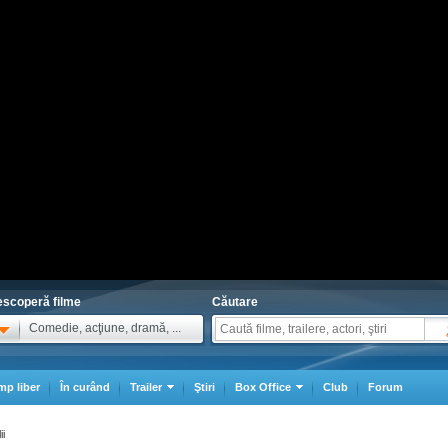
scoperă filme
Căutare
Comedie, acţiune, dramă, ...
mp liber
În curând
Trailer
Ştiri
Box Office
Club
Forum
ii