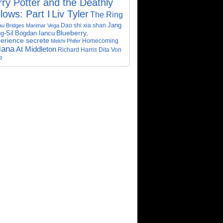
ry Potter and the Deathly
lows: Part I
Liv Tyler
The Ring
Dao shi xia shan
Jang
au Bridges
Marimar Vega
Bogdan Iancu
Blueberry,
g-Sil
perience secrete
Homecoming
Mekhi Phifer
iana
At Middleton
Richard Harris
Dita Von
e