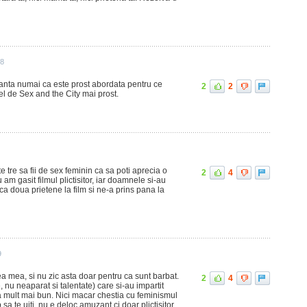
18
santa numai ca este prost abordata pentru ce
2
2
fel de Sex and the City mai prost.
 tre sa fii de sex feminin ca sa poti aprecia o
2
4
am gasit filmul plictisitor, iar doamnele si-au
nca doua prietene la film si ne-a prins pana la
9
a mea, si nu zic asta doar pentru ca sunt barbat.
2
4
, nu neaparat si talentate) care si-au impartit
 mult mai bun. Nici macar chestia cu feminismul
 sa te uiti, nu e deloc amuzant ci doar plictisitor.