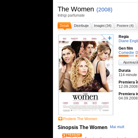
The Women
(2008)
Intrigi parfumate
Detalii
Distribuţie
Imagini (34)
Postere (4)
Regia
Diane Engl
Gen film
Comedie
D
Ajustează
Durata
114 minute
Premiera 
12.09.2008
Premiera i
04.09.2008
Postere The Women
Sinopsis The Women
Mai mult