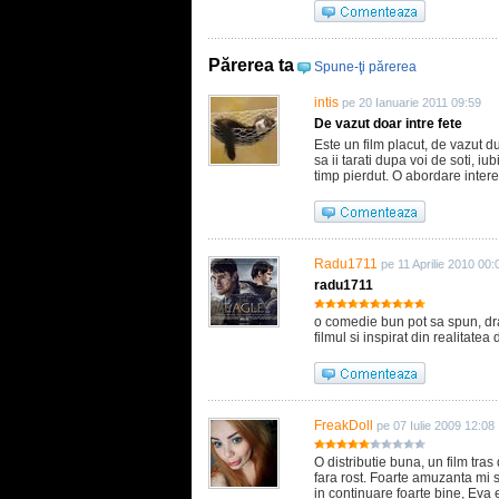
Părerea ta
Spune-ţi părerea
intis
pe 20 Ianuarie 2011 09:59
De vazut doar intre fete
Este un film placut, de vazut 
sa ii tarati dupa voi de soti, iub
timp pierdut. O abordare interes
Radu1711
pe 11 Aprilie 2010 00:
radu1711
o comedie bun pot sa spun, dr
filmul si inspirat din realitatea 
FreakDoll
pe 07 Iulie 2009 12:08
O distributie buna, un film tras
fara rost. Foarte amuzanta mi s
in continuare foarte bine, Eva 