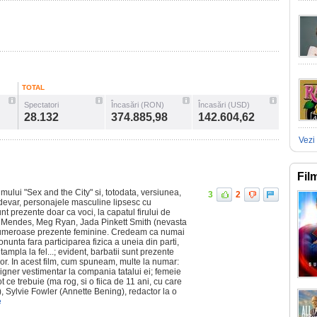
TOTAL
Spectatori
Încasări (RON)
Încasări (USD)
28.132
374.885,98
142.604,62
Vezi 
Fil
lmului "Sex and the City" si, totodata, versiunea,
3
2
-adevar, personajele masculine lipsesc cu
unt prezente doar ca voci, la capatul firului de
a Mendes, Meg Ryan, Jada Pinkett Smith (nevasta
e numeroase prezente feminine. Credeam ca numai
ronunta fara participarea fizica a uneia din parti,
ntampla la fel...; evident, barbatii sunt prezente
lor. In acest film, cum spuneam, multe la numar:
gner vestimentar la compania tatalui ei; femeie
ot ce trebuie (ma rog, si o fiica de 11 ani, cu care
 Sylvie Fowler (Annette Bening), redactor la o
e