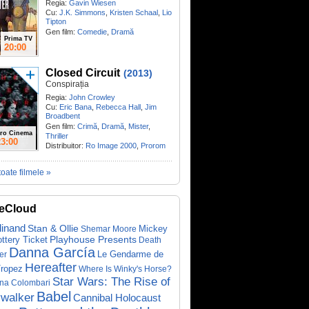
Regia:
Gavin Wiesen
Cu:
J.K. Simmons
,
Kristen Schaal
,
Lio
Tipton
Gen film:
Comedie
,
Dramă
Prima TV
20:00
Closed Circuit
(2013)
Conspirația
Regia:
John Crowley
Cu:
Eric Bana
,
Rebecca Hall
,
Jim
Broadbent
Gen film:
Crimă
,
Dramă
,
Mister
,
ro Cinema
Thriller
23:00
Distribuitor:
Ro Image 2000
,
Prorom
toate filmele »
eCloud
dinand
Stan & Ollie
Mickey
Shemar Moore
ottery Ticket
Playhouse Presents
Death
Danna García
Le Gendarme de
er
Hereafter
Tropez
Where Is Winky's Horse?
Star Wars: The Rise of
ina Colombari
Babel
walker
Cannibal Holocaust