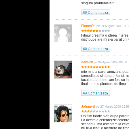
singura problemele!"
FlameOn
pe 01 August 2009 11:
Filmul prezinta o ideea intere
distributie are,mi s-a parut un 
danucu
pe 04 Aprilie 2009 09:56
mie mi s-a parut amuzant. poate
comedie cu si despre femei. nu 
facut treaba bine. am fost cu i
final. nu e o pierdere de timp.
JohnnyB
pe 27 Martie 2009 12:5
Un film foarte slab dupa parere
La actritele celebre(zic celebre
scenariul, ma asteptam la ceva
nu le-a iesit, e pierdere de timp