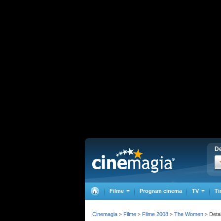
De
Filme
Program cinema
TV
Ti
Cinemagia
Filme
Filme 2008
The Women
Detal
>
>
>
>