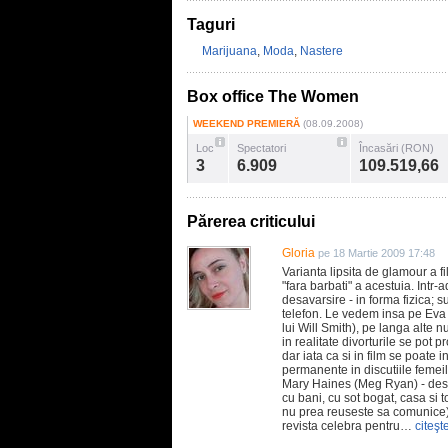
Taguri
Marijuana
,
Moda
,
Nastere
Box office The Women
WEEKEND PREMIERĂ
(08.09.2008)
Loc
Spectatori
Încasări (RON)
3
6.909
109.519,66
Părerea criticului
Gloria
pe 18 Martie 2009 17:48
Varianta lipsita de glamour a fi
"fara barbati" a acestuia. Intr
desavarsire - in forma fizica; s
telefon. Le vedem insa pe Ev
lui Will Smith), pe langa alt
in realitate divorturile se pot p
dar iata ca si in film se poate i
permanente in discutiile femei
Mary Haines (Meg Ryan) - desi
cu bani, cu sot bogat, casa si t
nu prea reuseste sa comunice),
revista celebra pentru…
citeşt