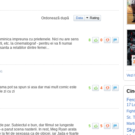
Ordonează după
Data
Rating
duminica impreuna cu prietenele. Nici nu are sens
8
0
iti, etc. la cinematograf - pentru ei va fi numai
anta a relatiilor dintre femei...
P
06
Vezi 
ama pot sa spun si asa dar mai mult comic este
5
4
Cin
de zi cu zi
Fer
17
L
Fight
St. 
Mart
 de par. Subiectul e bun, dar filmul se lungeste
5
5
-a parut scena nasterii. In rest, Meg Ryan arata
Sky
e la fel de sexoasa ca de obicei, iar Jada e foarte