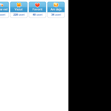
seri
228
useri
40
useri
34
useri