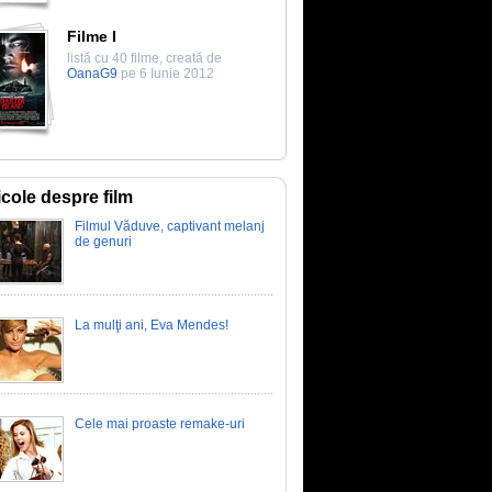
Filme I
listă cu 40 filme, creată de
OanaG9
pe 6 Iunie 2012
icole despre film
Filmul Văduve, captivant melanj
de genuri
La mulţi ani, Eva Mendes!
Cele mai proaste remake-uri