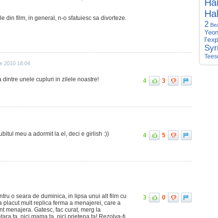
Har
Hal
le din film, in general, n-o sfatuiesc sa divorteze.
2
Be
Yeon
l'ex
Syr
Tees
ie 2010 18:04
a dintre unele cupluri in zilele noastre!
4
3
ubitul meu a adormit la el, deci e girlish :))
4
5
ntru o seara de duminica, in lipsa unui alt film cu
3
0
a placut mult replica ferma a menajerei, care a
nt menajera. Gatesc, fac curat, merg la
ara ta, nici mama ta, nici prietena ta! Rezolva-ti