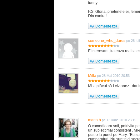
funny.
P.S. Gloria, prietenele ei, femei
Din contra!
someone_who_dares
pe 26 Iul
E interesant, trateaza realitate
Milla
pe 28 Mai 2010 20:53
Mi-a plăcut să-l vizionez...dar i
marta.b
pe 13 Iunie 2010 23:15
O comedioara soft, potrivita pe
un subiect mai consistent . Mi-
pus-o la punct pe Mary: "Eu su
cumparaturi. Nu sunt nici secret