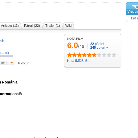
120
u
Articole (11)
Păreri (22)
Trailer (1)
Wiki
NOTA FILM
ish
6.0
22
păreri
/
10
245
voturi
ramă
Nota
IMDB: 5.1
 gen
6 voturi
în România
nternațională