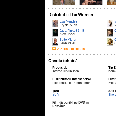
Distributie The Women
Eva Mendes
Crystal Allen
Jada Pinkett Smith
C
Alex Fisher
B
Bette Midler
Leah Miller
C
Vezi toata distributia
Caseta tehnică
Produs de
Tip 
Inferno Distribution
norm
Distribuitorul international
Distr
Picturehouse Entertainment
Media
Țara
Site 
SUA
The
Film disponibil pe DVD în
România