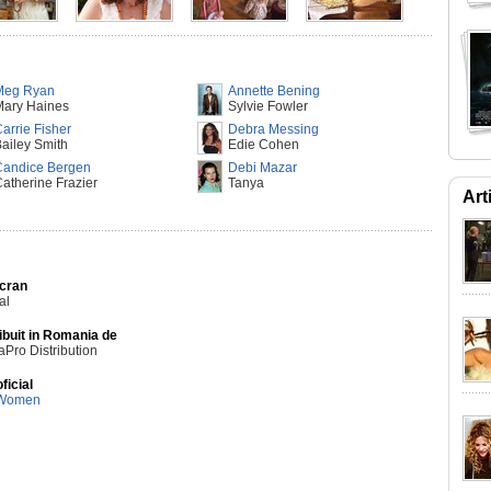
Meg Ryan
Annette Bening
Mary Haines
Sylvie Fowler
arrie Fisher
Debra Messing
ailey Smith
Edie Cohen
Candice Bergen
Debi Mazar
atherine Frazier
Tanya
Art
Ecran
al
ibuit in Romania de
Pro Distribution
oficial
 Women