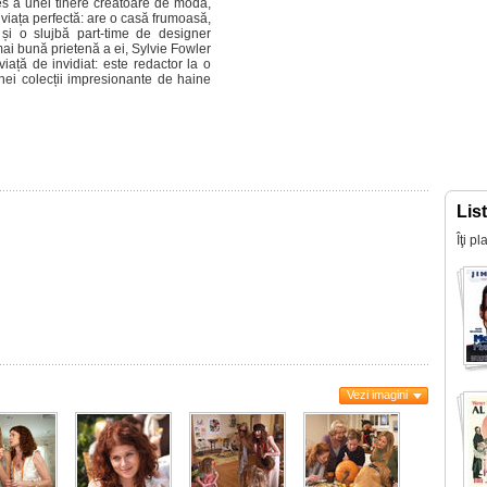
s a unei tinere creatoare de modă,
iața perfectă: are o casă frumoasă,
 și o slujbă part-time de designer
ai bună prietenă a ei, Sylvie Fowler
iață de invidiat: este redactor la o
nei colecții impresionante de haine
Lis
Îţi p
Vezi imagini