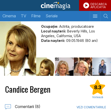
DESCARCA
APLICATIA
Cinema
TV
Filme
Seriale
Ocupație:
Actrita, producatoare
Locul naşterii:
Beverly Hills, Los
Angeles, California, USA
Data naşterii:
09.05.1946 (80 ani)
Candice Bergen
8.3
Votează
Comentarii (8)
VEZI COMENTARIILE