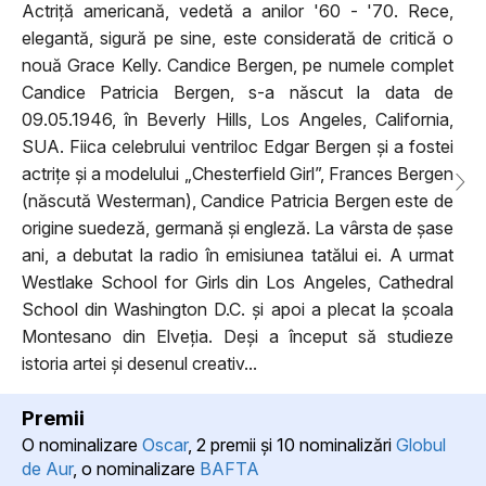
Actriță americană, vedetă a anilor '60 - '70. Rece,
elegantă, sigură pe sine, este considerată de critică o
nouă Grace Kelly. Candice Bergen, pe numele complet
Candice Patricia Bergen, s-a născut la data de
09.05.1946, în Beverly Hills, Los Angeles, California,
SUA. Fiica celebrului ventriloc Edgar Bergen și a fostei
actrițe și a modelului „Chesterfield Girl”, Frances Bergen
(născută Westerman), Candice Patricia Bergen este de
origine suedeză, germană și engleză. La vârsta de șase
ani, a debutat la radio în emisiunea tatălui ei. A urmat
Westlake School for Girls din Los Angeles, Cathedral
School din Washington D.C. și apoi a plecat la școala
Montesano din Elveția. Deși a început să studieze
istoria artei și desenul creativ...
Premii
O nominalizare
Oscar
, 2 premii şi 10 nominalizări
Globul
de Aur
, o nominalizare
BAFTA