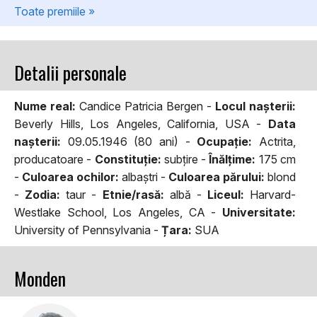
Toate premiile »
Detalii personale
Nume real:
Candice Patricia Bergen -
Locul naşterii:
Beverly Hills, Los Angeles, California, USA -
Data
naşterii:
09.05.1946 (80 ani) -
Ocupaţie:
Actrita,
producatoare -
Constituţie:
subţire -
Înălţime:
175 cm
-
Culoarea ochilor:
albaştri -
Culoarea părului:
blond
-
Zodia:
taur -
Etnie/rasă:
albă -
Liceul:
Harvard-
Westlake School, Los Angeles, CA -
Universitate:
University of Pennsylvania -
Țara:
SUA
Monden