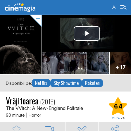
+ 17
Netflix
Sky Showtime
Rakuten
Disponibil pe:
Vrăjitoarea
(2015)
6.4
The VVitch: A New-England Folktale
90 minute | Horror
IMDB:
7.0