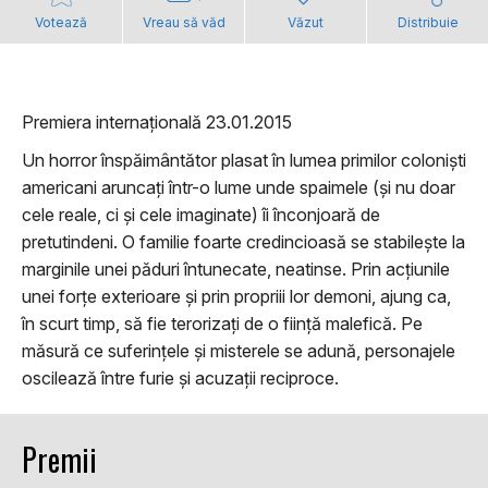
Votează
Vreau să văd
Văzut
Distribuie
Premiera internațională 23.01.2015
Un horror înspăimântător plasat în lumea primilor coloniști
americani aruncați într-o lume unde spaimele (și nu doar
cele reale, ci și cele imaginate) îi înconjoară de
pretutindeni. O familie foarte credincioasă se stabilește la
marginile unei păduri întunecate, neatinse. Prin acțiunile
unei forțe exterioare și prin propriii lor demoni, ajung ca,
în scurt timp, să fie terorizați de o ființă malefică. Pe
măsură ce suferințele și misterele se adună, personajele
oscilează între furie și acuzații reciproce.
Premii