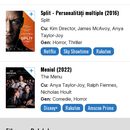
Split - Personalități multiple (2016)
Split
Cu:
Kim Director, James McAvoy, Anya
Taylor-Joy
Gen:
Horror, Thriller
Netflix
Sky Showtime
Rakuten
Meniul (2022)
The Menu
Cu:
Anya Taylor-Joy, Ralph Fiennes,
Nicholas Hoult
Gen:
Comedie, Horror
Disney+
Rakuten
Amazon Prime