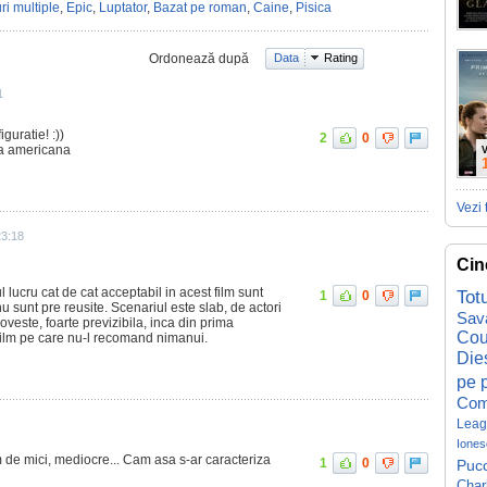
uri multiple
,
Epic
,
Luptator
,
Bazat pe roman
,
Caine
,
Pisica
Ordonează după
Data
Rating
1
iguratie! :))
2
0
ala americana
V
Vezi 
23:18
Cin
l lucru cat de cat acceptabil in acest film sunt
Tot
1
0
nu sunt pre reusite. Scenariul este slab, de actori
Sav
veste, foarte previzibila, inca din prima
Cou
film pe care nu-l recomand nimanui.
Die
pe p
Com
Leag
Iones
m de mici, mediocre... Cam asa s-ar caracteriza
1
0
Pucc
Char