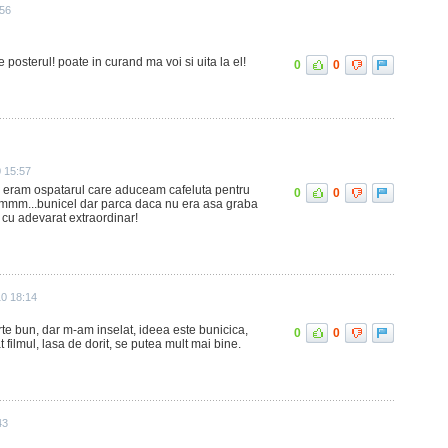
:56
 posterul! poate in curand ma voi si uita la el!
0
0
 15:57
 eu eram ospatarul care aduceam cafeluta pentru
0
0
mmm...bunicel dar parca daca nu era asa graba
 cu adevarat extraordinar!
10 18:14
arte bun, dar m-am inselat, ideea este bunicica,
0
0
t filmul, lasa de dorit, se putea mult mai bine.
43