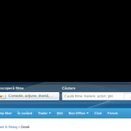
scoperă filme
Căutare
Comedie, acţiune, dramă, ...
mp liber
În curând
Trailer
Ştiri
Box Office
Club
Forum
rk Is Rising
Detalii
>