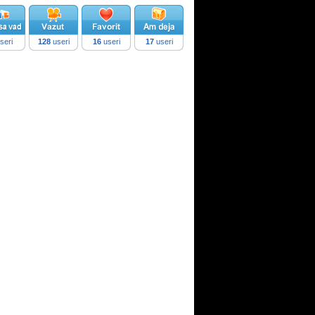
seri
128
useri
16
useri
17
useri