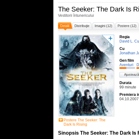
The Seeker: The Dark Is R
Vestitorii întunericului
Detalii
Distribuţie
Imagini (12)
Postere (12)
Regia
David L. C
Cu
Jonathan J
Gen film
Aventuri
D
Ajustează
Durata
99 minute
Premiera i
04.10.2007
Postere The Seeker: The
Dark Is Rising
Sinopsis The Seeker: The Dark Is 