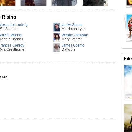
s Rising
Alexander Ludwig
Ian McShane
Will Stanton
Merriman Lyon
Amelia Warner
Wendy Crewson
Maggie Barnes
Mary Stanton
Frances Conroy
James Cosmo
D-ra Greythorne
Dawson
Fil
Ecran