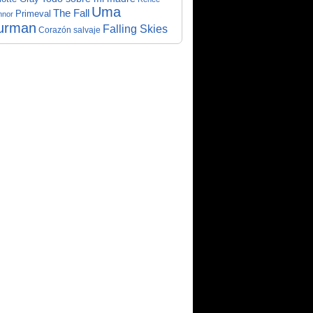
Uma
The Fall
Primeval
nnor
urman
Falling Skies
Corazón salvaje