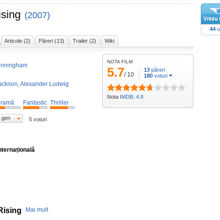
ising
(2007)
44
u
Articole (2)
Păreri (13)
Trailer (2)
Wiki
NOTA FILM
unningham
5.7
13
păreri
/
10
180
voturi
ackson
,
Alexander Ludwig
Nota
IMDB: 4.8
ramă
Fantastic
Thriller
 gen
5 voturi
nternațională
Rising
Mai mult