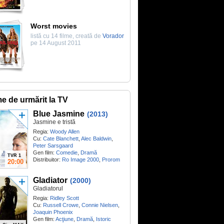
Worst movies
listă cu 14 filme, creată de
Vorador
pe 14 August 2011
me de urmărit la TV
Blue Jasmine
(2013)
Jasmine e tristă
Regia:
Woody Allen
Cu:
Cate Blanchett
,
Alec Baldwin
,
Peter Sarsgaard
Gen film:
Comedie
,
Dramă
TVR 1
Distribuitor:
Ro Image 2000
,
Prorom
20:00
Gladiator
(2000)
Gladiatorul
Regia:
Ridley Scott
Cu:
Russell Crowe
,
Connie Nielsen
,
Joaquin Phoenix
Gen film:
Acţiune
,
Dramă
,
Istoric