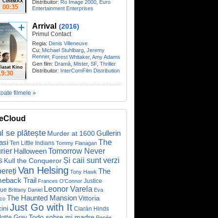
CineMAX
Distribuitor:
Ro Image 2000
,
Euro
00:35
Entertainment Enterprises
Arrival
(2016)
Primul Contact
Regia:
Denis Villeneuve
Cu:
Michael Stuhlbarg
,
Jeremy
Renner
,
Forest Whitaker
,
Amy Adams
Gen film:
Dramă
,
Mister
,
SF
,
Thriller
iasat Kino
Distribuitor:
InterComFilm Distribution
19:30
toate filmele »
eCloud
ul se plătește
Gullerin
Murder at 1600
asi
The
Ten Little Indians
Tommy Flanagan
rier
Halloween
Tomorrow Never
Și caii sunt verzi
s
Kull the Conqueror
Van Helsing
ereți
The
Tony Hawk
eback Trail
Justice
Frances O'Connor
Leonor Varela
ue
Brittany Daniel
Eva
The Haunted Mansion
Vittoria
co
Just Go with It
ini
Ciarán Hinds
Todo sobre mi madre
lotte Gray
Renée