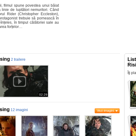
i, filmul spune povestea unui băiat
 linie de luptători nemuritori. Când
orul Rider (Christopher Eccleston),
 protagonist trebuie să pornească în
nțeles, în timpul călătoriei sale au
oarea forțelor…
ising
Lis
2 trailere
Ris
Îţi p
02:29
ising
12 imagini
Vezi imagini