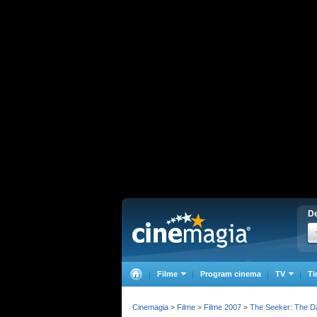
De
Filme
Program cinema
TV
Ti
Cinemagia
Filme
Filme 2007
The Seeker: The Da
>
>
>