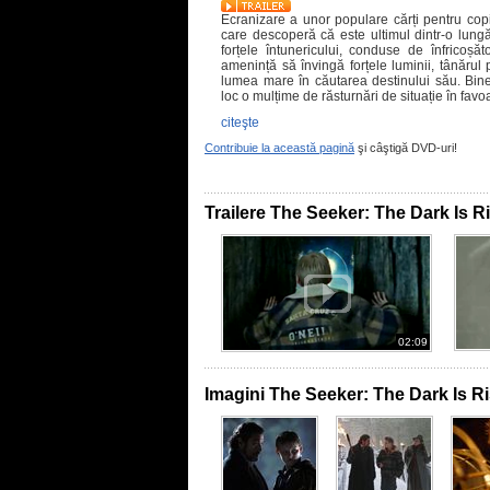
Ecranizare a unor populare cărți pentru copi
care descoperă că este ultimul dintr-o lungă
forțele întunericului, conduse de înfricoșăt
amenință să învingă forțele luminii, tânărul
lumea mare în căutarea destinului său. Bineî
loc o mulțime de răsturnări de situație în fav
citeşte
Contribuie la această pagină
şi câştigă DVD-uri!
Trailere The Seeker: The Dark Is R
02:09
Imagini The Seeker: The Dark Is R