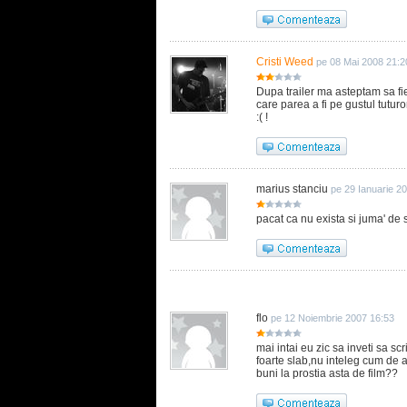
Cristi Weed
pe 08 Mai 2008 21:2
Dupa trailer ma asteptam sa fi
care parea a fi pe gustul tuturor
:( !
marius stanciu
pe 29 Ianuarie 2
pacat ca nu exista si juma' de 
flo
pe 12 Noiembrie 2007 16:53
mai intai eu zic sa inveti sa sc
foarte slab,nu inteleg cum de 
buni la prostia asta de film??