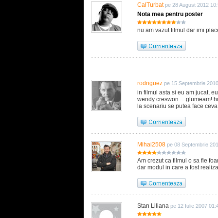
CalTurbat
pe 28 August 2012 10
Nota mea pentru poster
nu am vazut filmul dar imi place
rodriguez
pe 15 Septembrie 2010
in filmul asta si eu am jucat,
wendy creswon ....glumeam! h
la scenariu se putea face ceva
Mihai2508
pe 08 Septembrie 20
Am crezut ca filmul o sa fie fo
dar modul in care a fost realiza
Stan Liliana
pe 12 Iulie 2007 01: