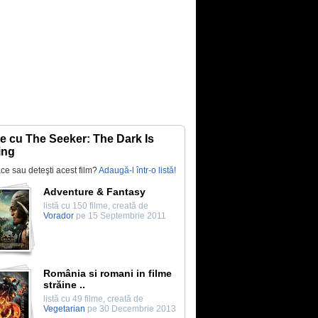
te cu The Seeker: The Dark Is
ing
lace sau deteşti acest film?
Adaugă-l într-o listă!
Adventure & Fantasy
listă cu 150 filme, creată de
Vorador
pe 15 Septembrie 2011
România si romani in filme
străine ..
listă cu 49 filme, creată de
Vegetarian
pe 30 Decembrie 2013