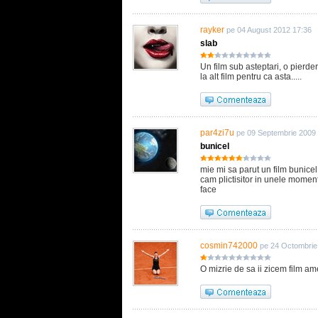
rayker
pe 04 August 2012 17:36
slab
Un film sub asteptari, o pierder
la alt film pentru ca asta.....
par4zi7u
pe 09 Septembrie 2009
bunicel
mie mi sa parut un film bunicel 
cam plictisitor in unele moment
face
cosmin742000
pe 24 Octombrie
O mizrie de sa ii zicem film ame