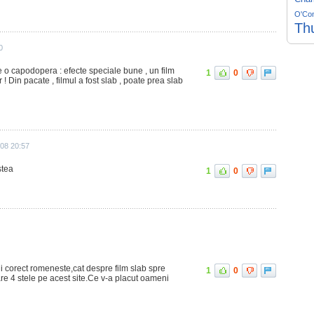
O'Co
Th
0
e o capodopera : efecte speciale bune , un film
1
0
 ! Din pacate , filmul a fost slab , poate prea slab
008 20:57
stea
1
0
rii corect romeneste,cat despre film slab spre
1
0
are 4 stele pe acest site.Ce v-a placut oameni