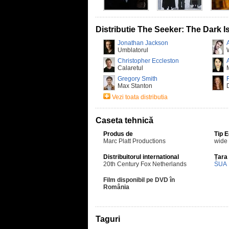
Distributie The Seeker: The Dark I
Jonathan Jackson
Umblatorul
Christopher Eccleston
Calaretul
Gregory Smith
Max Stanton
Vezi toata distributia
Caseta tehnică
Produs de
Tip 
Marc Platt Productions
wide
Distribuitorul international
Țara
20th Century Fox Netherlands
SUA
Film disponibil pe DVD în
România
Taguri