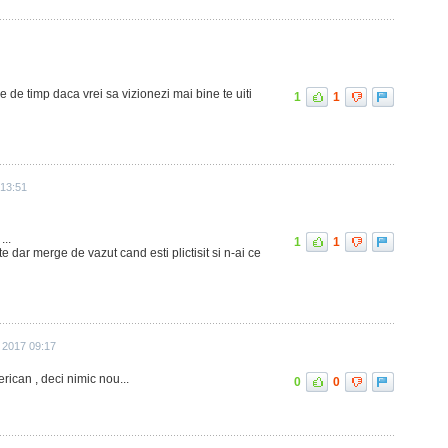
e de timp daca vrei sa vizionezi mai bine te uiti
1
1
 13:51
...
1
1
e dar merge de vazut cand esti plictisit si n-ai ce
 2017 09:17
rican , deci nimic nou...
0
0