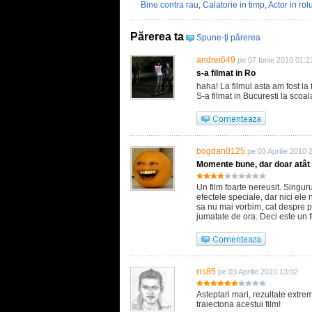
Bine contra rau
,
Calatorie in timp
,
Actor in rol
Părerea ta
Spune-ţi părerea
andrei649
pe 07 Iunie 2010 01:2
s-a filmat in Ro
haha! La filmul asta am fost la f
S-a filmat in Bucuresti la sco
bogdan0125
pe 03 Aprilie 2010 
Momente bune, dar doar atât
Un film foarte nereusit. Singuru
efectele speciale, dar nici ele 
sa nu mai vorbim, cat despre po
jumatate de ora. Deci este un 
rrs85
pe 03 Aprilie 2010 13:02
Asteptari mari, rezultate extre
traiectoria acestui film!