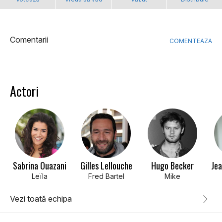
Comentarii
COMENTEAZA
Actori
Sabrina Ouazani
Gilles Lellouche
Hugo Becker
Je
Leïla
Fred Bartel
Mike
Vezi toată echipa