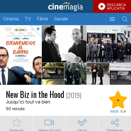
DESCARCA
APLICATIA
Cinema
TV
Filme
Seriale
New Biz in the Hood
(2019)
-
Jusqu'ici tout va bien
90 minute
IMDB:
5.9
Votează
Vreau să văd
Văzut
Distribuie