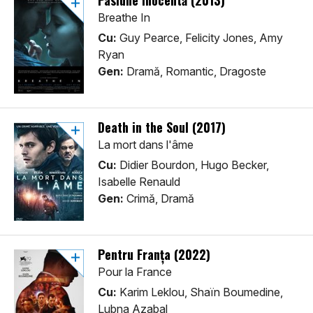
Pasiune inocentă (2013)
Breathe In
Cu:
Guy Pearce, Felicity Jones, Amy
Ryan
Gen:
Dramă, Romantic, Dragoste
Death in the Soul (2017)
La mort dans l'âme
Cu:
Didier Bourdon, Hugo Becker,
Isabelle Renauld
Gen:
Crimă, Dramă
Pentru Franța (2022)
Pour la France
Cu:
Karim Leklou, Shaïn Boumedine,
Lubna Azabal