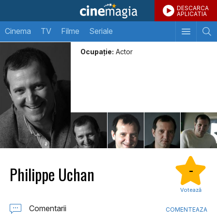
DESCARCA
APLICATIA
Cinema
TV
Filme
Seriale
Ocupație:
Actor
Philippe Uchan
-
Votează
Comentarii
COMENTEAZA