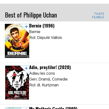
Best of Philippe Uchan
TOATE
FILMELE
Bernie
(1996)
Bernie
Rol: Député Vallois
Adio, proștilor!
(2020)
Adieu les cons
Gen: Dramă, Comedie
Rol: dl. Kurtzman
My Mother's Castle
(1990)