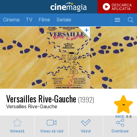
DESCARCA
APLICATIA
Cinema
TV
Filme
Seriale
Versailles Rive-Gauche
(1992)
-
Versailles Rive-Gauche
IMDB:
6.8
Votează
Vreau să văd
Văzut
Distribuie