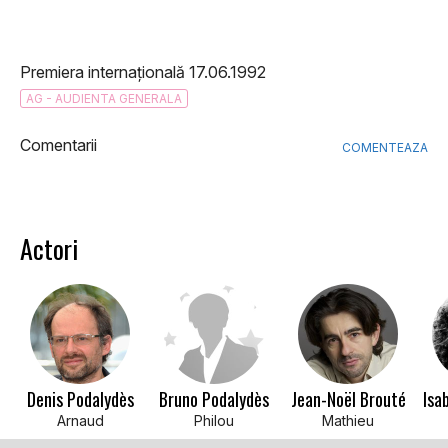
Premiera internațională 17.06.1992
AG - AUDIENTA GENERALA
Comentarii
COMENTEAZA
Actori
Denis Podalydès
Bruno Podalydès
Jean-Noël Brouté
Isa
Arnaud
Philou
Mathieu