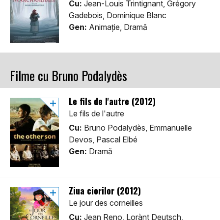
Cu:
Jean-Louis Trintignant, Grégory
Gadebois, Dominique Blanc
Gen:
Animaţie, Dramă
Filme cu Bruno Podalydès
Le fils de l'autre (2012)
Le fils de l'autre
Cu:
Bruno Podalydès, Emmanuelle
Devos, Pascal Elbé
Gen:
Dramă
Ziua ciorilor (2012)
Le jour des corneilles
Cu:
Jean Reno, Lorànt Deutsch,