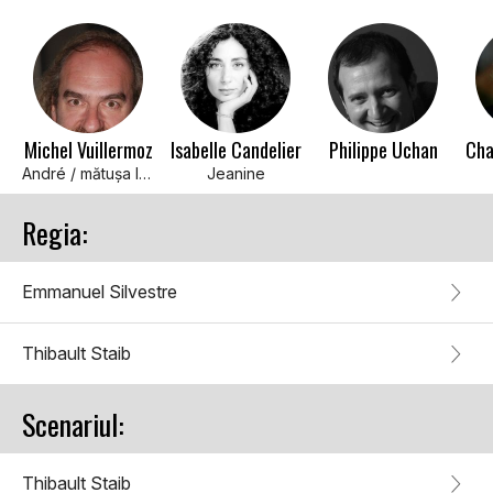
Michel Vuillermoz
Isabelle Candelier
Philippe Uchan
Cha
André / mătuşa Ida
Jeanine
Regia:
Emmanuel Silvestre
Thibault Staib
Scenariul:
Thibault Staib