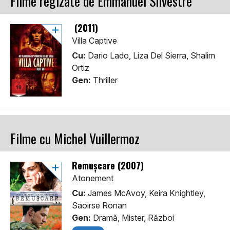
Filme regizate de Emmanuel Silvestre
(2011)
Villa Captive
Cu:
Dario Lado, Liza Del Sierra, Shalim
Ortiz
Gen:
Thriller
Filme cu Michel Vuillermoz
Remușcare (2007)
Atonement
Cu:
James McAvoy, Keira Knightley,
Saoirse Ronan
Gen:
Dramă, Mister, Război