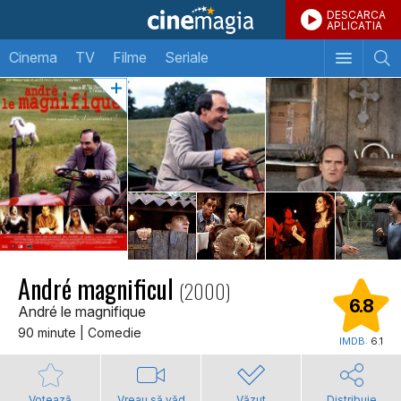
DESCARCA
APLICATIA
Cinema
TV
Filme
Seriale
André magnificul
(2000)
6.8
André le magnifique
90 minute | Comedie
IMDB:
6.1
Votează
Vreau să văd
Văzut
Distribuie