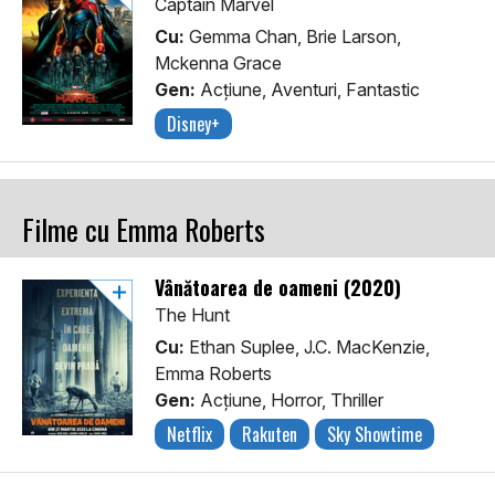
Captain Marvel
Cu:
Gemma Chan, Brie Larson,
Mckenna Grace
Gen:
Acţiune, Aventuri, Fantastic
Disney+
Filme cu Emma Roberts
Vânătoarea de oameni (2020)
The Hunt
Cu:
Ethan Suplee, J.C. MacKenzie,
Emma Roberts
Gen:
Acţiune, Horror, Thriller
Netflix
Rakuten
Sky Showtime