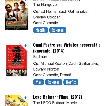
The Hangover
Cu:
Ed Helms, Zach Galifianakis,
Bradley Cooper
Gen:
Comedie
Netflix
Rakuten
Omul Pasăre sau Virtutea nesperată a
ignoranței (2014)
Birdman
Cu:
Michael Keaton, Zach Galifianakis,
Edward Norton
Gen:
Comedie, Dramă
Max
Rakuten
Netflix
Lego Batman: Filmul (2017)
The LEGO Batman Movie