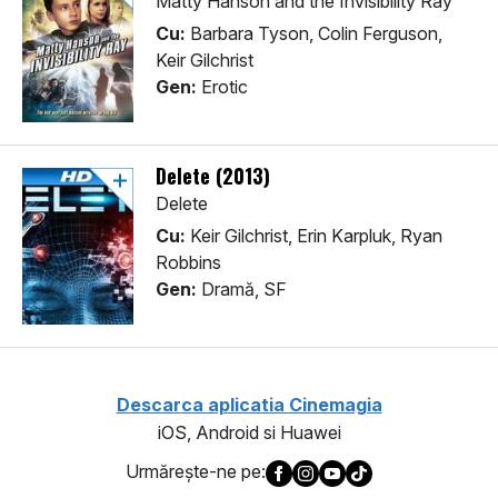
Matty Hanson and the Invisibility Ray
Cu:
Barbara Tyson, Colin Ferguson,
Keir Gilchrist
Gen:
Erotic
Delete (2013)
Delete
Cu:
Keir Gilchrist, Erin Karpluk, Ryan
Robbins
Gen:
Dramă, SF
Descarca aplicatia Cinemagia
iOS, Android si Huawei
Urmăreşte-ne pe: