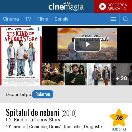
DESCARCA
APLICATIA
Cinema
TV
Filme
Seriale
+ 20
Rakuten
Disponibil pe:
Spitalul de nebuni
(2010)
7.6
It's Kind of a Funny Story
101 minute | Comedie, Dramă, Romantic, Dragoste
IMDB:
7.1