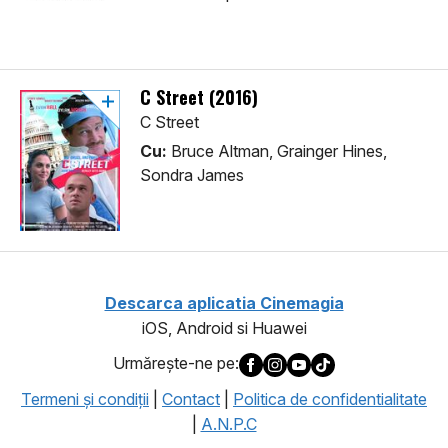
C Street (2016)
C Street
Cu:
Bruce Altman, Grainger Hines,
Sondra James
Descarca aplicatia Cinemagia
iOS, Android si Huawei
Urmăreşte-ne pe:
Termeni şi condiţii
|
Contact
|
Politica de confidentialitate
|
A.N.P.C