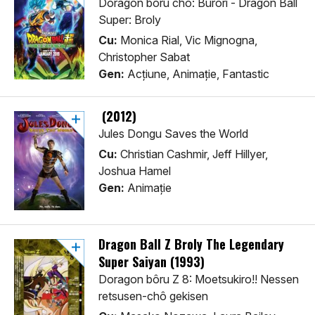
Doragon bôru chô: Burorî - Dragon Ball
Super: Broly
Cu:
Monica Rial, Vic Mignogna,
Christopher Sabat
Gen:
Acţiune, Animaţie, Fantastic
(2012)
Jules Dongu Saves the World
Cu:
Christian Cashmir, Jeff Hillyer,
Joshua Hamel
Gen:
Animaţie
Dragon Ball Z Broly The Legendary
Super Saiyan (1993)
Doragon bôru Z 8: Moetsukiro!! Nessen
retsusen-chô gekisen