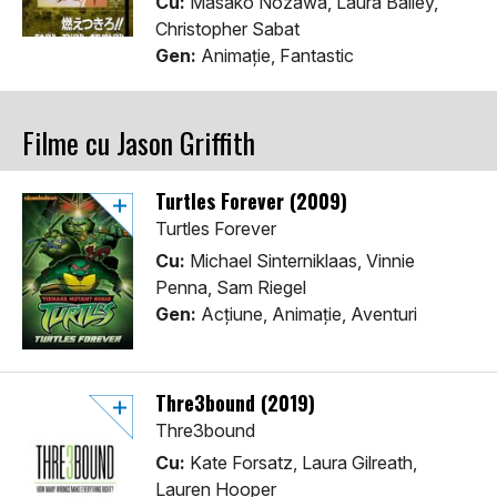
Cu:
Masako Nozawa, Laura Bailey,
Christopher Sabat
Gen:
Animaţie, Fantastic
Filme cu Jason Griffith
Turtles Forever (2009)
Turtles Forever
Cu:
Michael Sinterniklaas, Vinnie
Penna, Sam Riegel
Gen:
Acţiune, Animaţie, Aventuri
Thre3bound (2019)
Thre3bound
Cu:
Kate Forsatz, Laura Gilreath,
Lauren Hooper