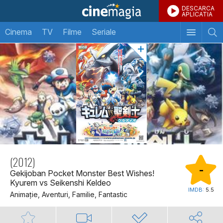
DESCARCA
APLICATIA
Cinema
TV
Filme
Seriale
(2012)
-
Gekijoban Pocket Monster Best Wishes!
Kyurem vs Seikenshi Keldeo
IMDB:
5.5
Animaţie, Aventuri, Familie, Fantastic