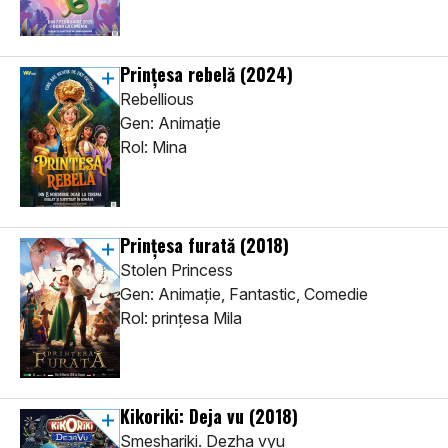
Prințesa rebelă
(2024)
Rebellious
Gen: Animaţie
Rol: Mina
Prințesa furată
(2018)
Stolen Princess
Gen: Animaţie, Fantastic, Comedie
Rol: prințesa Mila
Kikoriki: Deja vu
(2018)
Smeshariki. Dezha vyu