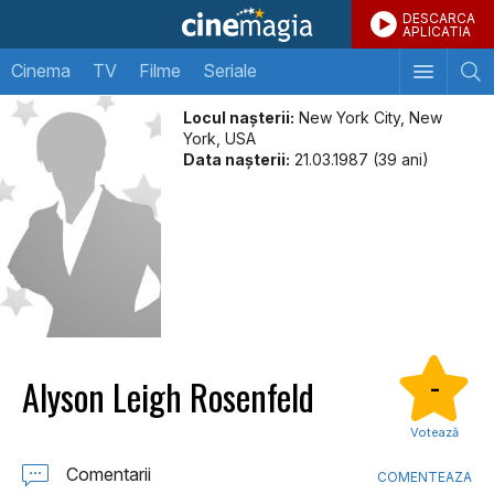
DESCARCA
APLICATIA
Cinema
TV
Filme
Seriale
Locul naşterii:
New York City, New
York, USA
Data naşterii:
21.03.1987 (39 ani)
Alyson Leigh Rosenfeld
-
Votează
Comentarii
COMENTEAZA