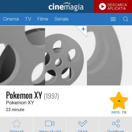
DESCARCA
APLICATIA
Cinema
TV
Filme
Seriale
Pokemon XY
(1997)
-
Pokemon XY
23 minute
IMDB:
7.6
Votează
Vreau să văd
Văzut
Distribuie