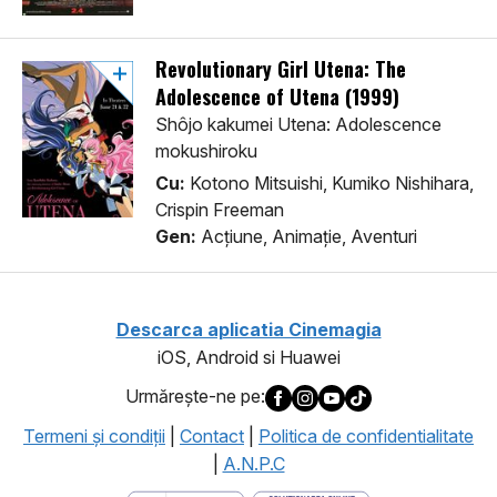
Revolutionary Girl Utena: The
Adolescence of Utena (1999)
Shôjo kakumei Utena: Adolescence
mokushiroku
Cu:
Kotono Mitsuishi, Kumiko Nishihara,
Crispin Freeman
Gen:
Acţiune, Animaţie, Aventuri
Descarca aplicatia Cinemagia
iOS, Android si Huawei
Urmăreşte-ne pe:
Termeni şi condiţii
|
Contact
|
Politica de confidentialitate
|
A.N.P.C