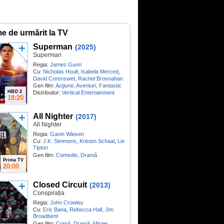
me de urmărit la TV
Superman
(2025)
Superman
Regia:
James Gunn
Cu:
Nicholas Hoult
,
Isabela Merced
,
,
David Corenswet
Rachel Brosnahan
Gen film:
Acţiune
,
Aventuri
,
Fantastic
HBO 2
Distribuitor:
Vertical Entertainment
18:20
All Nighter
(2017)
All Nighter
Regia:
Gavin Wiesen
Cu:
J.K. Simmons
,
Kristen Schaal
,
Lio
Tipton
Gen film:
Comedie
,
Dramă
Prima TV
20:00
Closed Circuit
(2013)
Conspirația
Regia:
John Crowley
Cu:
Eric Bana
,
Rebecca Hall
,
Jim
Broadbent
Gen film:
Crimă
,
Dramă
,
Mister
,