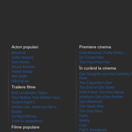
Actori populari
Premiere cinema
Beyoncé
Uma Musume: Pretty Derby -...
Sofía Vergara
Ice Cream Man
Tom Hanks
The Pout-Pout Fish
Nicole Kidman
În curând la cinema
Adrien Brody
Gail Daughtry and the Celebrity 
Will Smith
Pass
Născuţi azi
The Carpenter's Son
Trailere filme
The End of Oak Street
PAW Patrol: The Dino Movie
Bad Lieutenant: Tokyo
Insidious: Out of the Further
Your Mother Your Mother Your...
Spa Weekend
Violent Night 2
One Night Only
Nelson-san, anata wa hito o...
The Dog Stars
Buddy
Fuori
All Night Wrong
Mutiny
3 zile în septembrie
Cars
Filme populare
Fall 2: Deadpoint