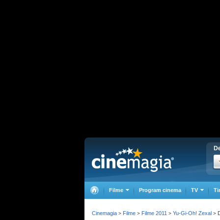
De
Filme
Program cinema
TV
Ti
Cinemagia
Filme
Filme 2011
Yu-Gi-Oh! Zexal
D
>
>
>
>