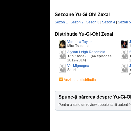
Sezoane Yu-Gi-Oh! Zexal
Sezon 1
|
Sezon 2
|
Sezon 3
|
Sezon 4
|
Sezon 5
Distributie Yu-Gi-Oh! Zexal
Veronica Taylor
Mira Tsukomo
Alyson Leigh Rosenfeld
Rio Kastle / ... (44 episodes,
B
2012-2014)
Vic Mignogna
J
Shark
C
e
Vezi toata distributia
Spune-ţi părerea despre Yu-Gi-O
Pentru a scrie un review trebuie sa fii autentifi