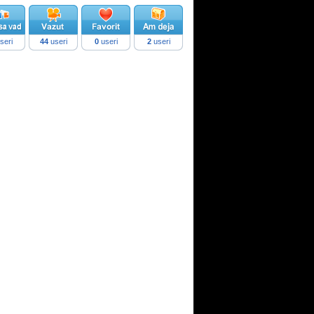
seri
44
useri
0
useri
2
useri