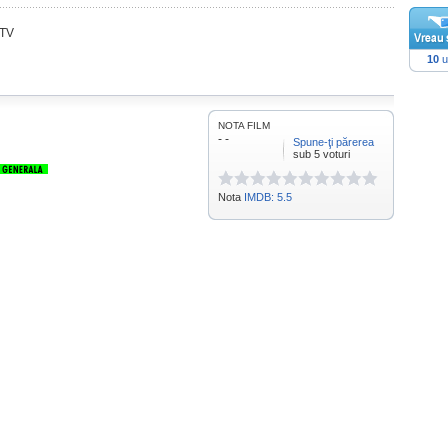
 TV
10
u
NOTA FILM
- -
Spune-ţi părerea
sub 5 voturi
Nota
IMDB: 5.5