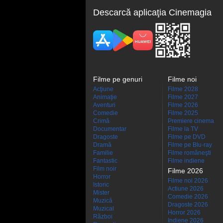
Descarcă aplicaţia Cinemagia
Filme pe genuri
Filme noi
Acţiune
Filme 2028
Animaţie
Filme 2027
Aventuri
Filme 2026
Comedie
Filme 2025
Crimă
Premiere cinema
Documentar
Filme la TV
Dragoste
Filme pe DVD
Dramă
Filme pe Blu-ray
Familie
Filme româneşti
Fantastic
Filme indiene
Film noir
Filme 2026
Horror
Filme noi 2026
Istoric
Actiune 2026
Mister
Comedie 2026
Muzică
Dragoste 2026
Muzical
Horror 2026
Război
Indiene 2026