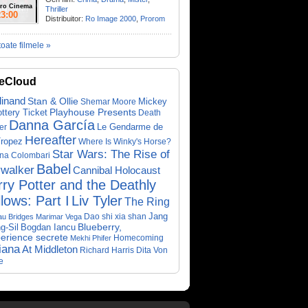
ro Cinema
Thriller
23:00
Distribuitor:
Ro Image 2000
,
Prorom
toate filmele »
eCloud
dinand
Stan & Ollie
Mickey
Shemar Moore
ottery Ticket
Playhouse Presents
Death
Danna García
Le Gendarme de
er
Hereafter
Tropez
Where Is Winky's Horse?
Star Wars: The Rise of
ina Colombari
Babel
walker
Cannibal Holocaust
ry Potter and the Deathly
lows: Part I
Liv Tyler
The Ring
Dao shi xia shan
Jang
au Bridges
Marimar Vega
Bogdan Iancu
Blueberry,
g-Sil
perience secrete
Homecoming
Mekhi Phifer
iana
At Middleton
Richard Harris
Dita Von
e