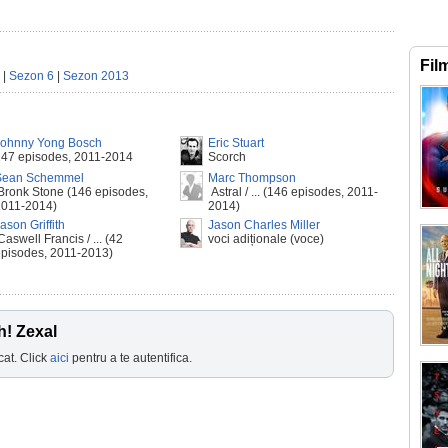
Fil
|
Sezon 6
|
Sezon 2013
Johnny Yong Bosch
Eric Stuart
147 episodes, 2011-2014
Scorch
Sean Schemmel
Marc Thompson
ronk Stone (146 episodes,
Astral / ... (146 episodes, 2011-
2011-2014)
2014)
ason Griffith
Jason Charles Miller
aswell Francis / ... (42
voci adiționale (voce)
pisodes, 2011-2013)
h! Zexal
cat. Click
aici
pentru a te autentifica.