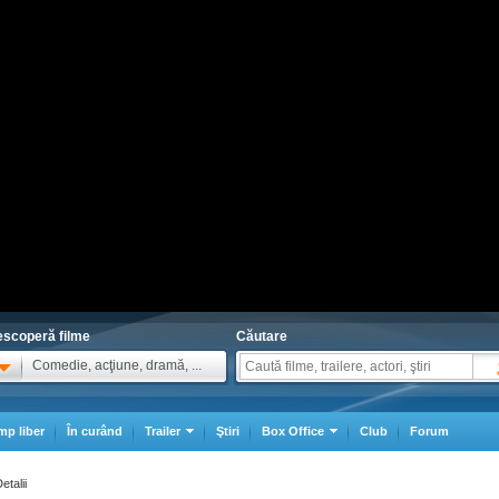
scoperă filme
Căutare
Comedie, acţiune, dramă, ...
mp liber
În curând
Trailer
Ştiri
Box Office
Club
Forum
etalii