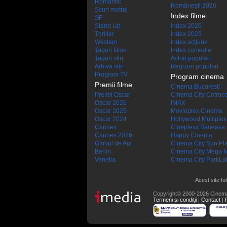
Romantic
Româneşti 2026
Scurt metraj
Index filme
SF
Stand Up
Index 2026
Thriller
Index 2025
Western
Index acţiune
Taguri filme
Index comedie
Taguri stiri
Actori populari
Arhiva stiri
Regizori populari
Program TV
Program cinema
Premii filme
Cinema Bucuresti
Premii Oscar
Cinema City Cotroc
Oscar 2026
IMAX
Oscar 2025
Movieplex Cinema
Oscar 2024
Hollywood Multiplex
Cannes
Cineplexx Baneasa
Cannes 2026
Happy Cinema
Globul de Aur
Cinema City Sun Pl
Berlin
Cinema City Mega M
Venetia
Cinema City ParkLa
Acest site fo
Copyright© 2000-2026 Cinem
Termeni şi condiţii
|
Contact
|