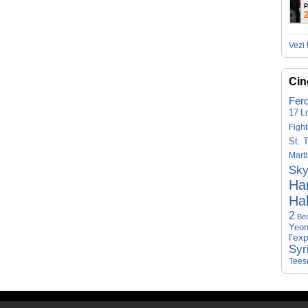
P
Vezi 
Cin
Fer
17
L
Fight
St. 
Mart
Sky
Har
Hal
2
Be
Yeon
l'ex
Syr
Tees