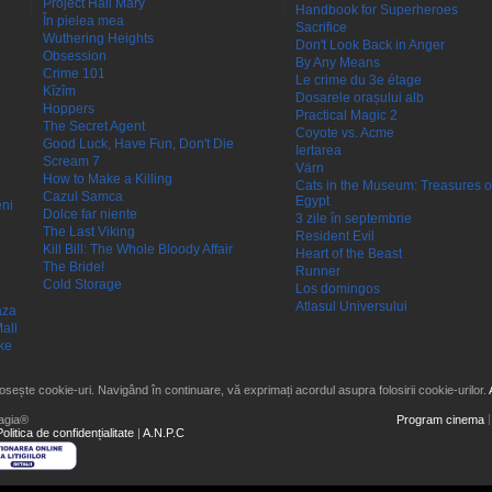
Project Hail Mary
Handbook for Superheroes
În pielea mea
Sacrifice
Wuthering Heights
Don't Look Back in Anger
Obsession
By Any Means
Crime 101
Le crime du 3e étage
Kîzîm
Dosarele orașului alb
Hoppers
Practical Magic 2
The Secret Agent
Coyote vs. Acme
Good Luck, Have Fun, Don't Die
Iertarea
Scream 7
Värn
How to Make a Killing
Cats in the Museum: Treasures o
Cazul Samca
Egypt
eni
Dolce far niente
3 zile în septembrie
The Last Viking
Resident Evil
Kill Bill: The Whole Bloody Affair
Heart of the Beast
The Bride!
Runner
Cold Storage
Los domingos
Atlasul Universului
aza
all
ke
losește cookie-uri. Navigând în continuare, vă exprimați acordul asupra folosirii cookie-urilor.
agia®
Program cinema
Politica de confidențialitate
|
A.N.P.C