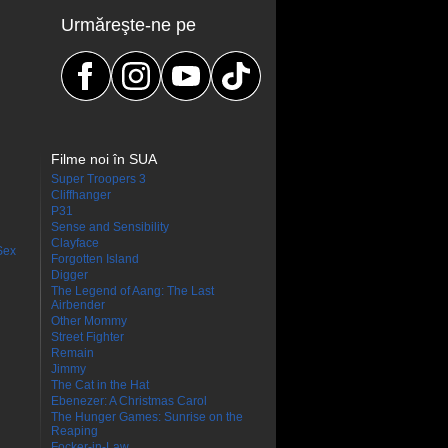
Urmăreşte-ne pe
Filme noi în SUA
Super Troopers 3
Cliffhanger
P31
Sense and Sensibility
Clayface
Sex
Forgotten Island
Digger
The Legend of Aang: The Last
Airbender
Other Mommy
Street Fighter
Remain
Jimmy
The Cat in the Hat
Ebenezer: A Christmas Carol
The Hunger Games: Sunrise on the
Reaping
Focker-in-Law