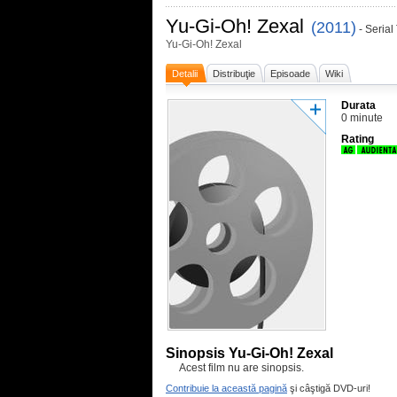
Yu-Gi-Oh! Zexal
(2011)
- Serial
Yu-Gi-Oh! Zexal
Detalii
Distribuţie
Episoade
Wiki
Durata
0 minute
Rating
Sinopsis Yu-Gi-Oh! Zexal
Acest film nu are sinopsis.
Contribuie la această pagină
şi câştigă DVD-uri!