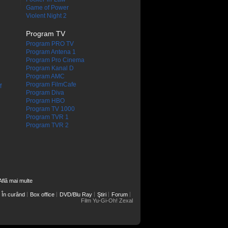
Game of Power
Violent Night 2
Program TV
Program PRO TV
Program Antena 1
Program Pro Cinema
Program Kanal D
Program AMC
Program FilmCafe
f
Program Diva
Program HBO
Program TV 1000
Program TVR 1
Program TVR 2
Află mai multe
În curând
Box office
DVD/Blu Ray
Ştiri
Forum
Film Yu-Gi-Oh! Zexal