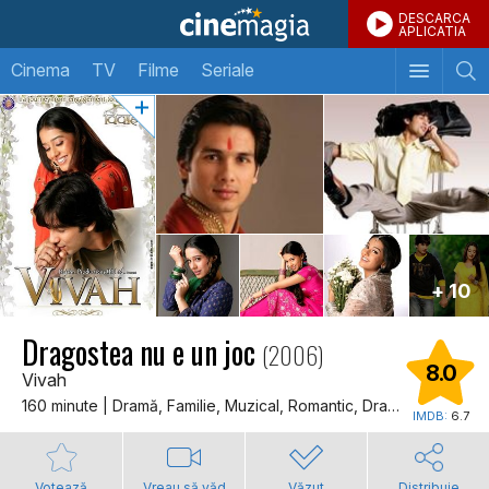
DESCARCA
APLICATIA
Cinema
TV
Filme
Seriale
+ 10
Dragostea nu e un joc
(2006)
8.0
Vivah
160 minute | Dramă, Familie, Muzical, Romantic, Dragoste
IMDB:
6.7
Votează
Vreau să văd
Văzut
Distribuie