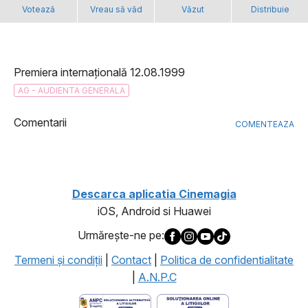
Votează
Vreau să văd
Văzut
Distribuie
Premiera internațională 12.08.1999
AG - AUDIENTA GENERALA
Comentarii
COMENTEAZA
Descarca aplicatia Cinemagia
iOS, Android si Huawei
Urmăreşte-ne pe:
Termeni şi condiţii
|
Contact
|
Politica de confidentialitate
|
A.N.P.C