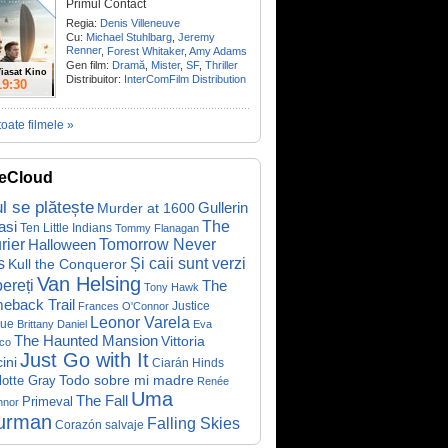
Primul Contact
Regia:
Denis Villeneuve
Cu:
Michael Stuhlbarg
,
Jeremy
Renner
,
Forest Whitaker
,
Amy Adams
Gen film:
Dramă
,
Mister
,
SF
,
Thriller
iasat Kino
Distribuitor:
InterComFilm Distribution
19:30
toate filmele »
eCloud
ul se plătește
Gullerin
Murder at 1600
asi
The
Ten Little Indians
Tommy Flanagan
rier
Halloween
Tomorrow Never
Și caii sunt verzi
s
Kull the Conqueror
Van Helsing
ereți
The
Tony Hawk
eback Trail
Justice
Frances O'Connor
Leonor Varela
ue
Brittany Daniel
Eva
The Haunted Mansion
Vittoria
co
Just Go with It
ini
Ciarán Hinds
Todo sobre mi madre
lotte Gray
Renée
Uma
The Fall
Primeval
nnor
urman
Falling Skies
Corazón salvaje