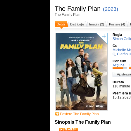
The Family Plan
(2023)
The Family Plan
Detalii
Distribuţie
Imagini (2)
Postere (4)
Regia
Simon Cell
Cu
Michelle 
Q
,
Ciarán H
Gen film
Acţiune
C
Ajustează
Durata
118 minute
Premiera i
15.12.2023
Postere The Family Plan
Sinopsis The Family Plan