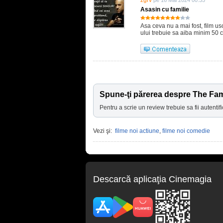
zgrv
pe 16 Mai 2024 00:35
Asasin cu familie
Asa ceva nu a mai fost, film us
ului trebuie sa aiba minim 50 
Spune-ţi părerea despre The Fam
Pentru a scrie un review trebuie sa fii autentifi
Vezi şi:
filme noi actiune
,
filme noi comedie
Descarcă aplicaţia Cinemagia