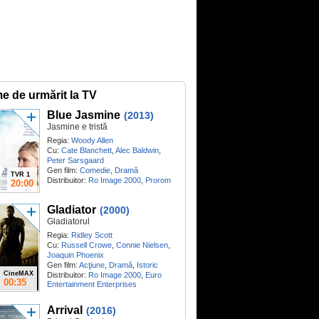
me de urmărit la TV
Blue Jasmine
(2013)
Jasmine e tristă
Regia:
Woody Allen
Cu:
Cate Blanchett
,
Alec Baldwin
,
Peter Sarsgaard
Gen film:
Comedie
,
Dramă
TVR 1
Distribuitor:
Ro Image 2000
,
Prorom
20:00
Gladiator
(2000)
Gladiatorul
Regia:
Ridley Scott
Cu:
Russell Crowe
,
Connie Nielsen
,
Joaquin Phoenix
Gen film:
Acţiune
,
Dramă
,
Istoric
CineMAX
Distribuitor:
Ro Image 2000
,
Euro
00:35
Entertainment Enterprises
Arrival
(2016)