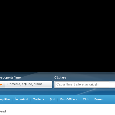
scoperă filme
Căutare
Comedie, acţiune, dramă, ...
mp liber
În curând
Trailer
Ştiri
Box Office
Club
Forum
etalii