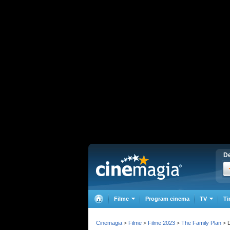
De
Filme
Program cinema
TV
Ti
Cinemagia
Filme
Filme 2023
The Family Plan
D
>
>
>
>