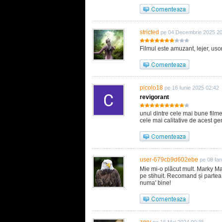
stricted
pe 04 Decembrie 2025 20
Filmul este amuzant, lejer, usor 
picolo18
pe 16 Iunie 2025 02:42
revigorant
unul dintre cele mai bune filme 
cele mai calitative de acest gen,
user-679cb9d602ebe
pe 08 Ia
Mie mi-o plăcut mult. Marky Mar
pe stihuit. Recomand și partea 
numa' bine!