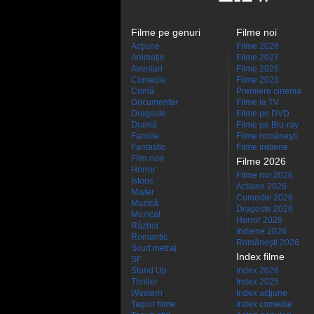
Filme pe genuri
Filme noi
Acţiune
Filme 2028
Animaţie
Filme 2027
Aventuri
Filme 2026
Comedie
Filme 2025
Crimă
Premiere cinema
Documentar
Filme la TV
Dragoste
Filme pe DVD
Dramă
Filme pe Blu-ray
Familie
Filme româneşti
Fantastic
Filme indiene
Film noir
Filme 2026
Horror
Filme noi 2026
Istoric
Actiune 2026
Mister
Comedie 2026
Muzică
Dragoste 2026
Muzical
Horror 2026
Război
Indiene 2026
Romantic
Româneşti 2026
Scurt metraj
Index filme
SF
Stand Up
Index 2026
Thriller
Index 2025
Western
Index acţiune
Taguri filme
Index comedie