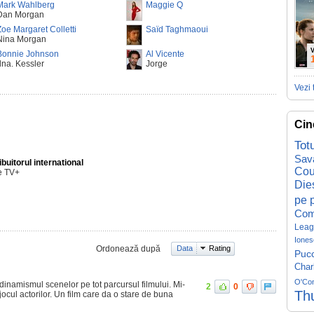
Mark Wahlberg
Maggie Q
Dan Morgan
Zoe Margaret Colletti
Saïd Taghmaoui
Nina Morgan
V
Bonnie Johnson
Al Vicente
dna. Kessler
Jorge
Vezi 
Cin
Tot
Sav
ibuitorul international
Cou
e TV+
Die
pe p
Com
Leag
Iones
Ordonează după
Data
Rating
Pucc
Char
O'Co
dinamismul scenelor pe tot parcursul filmului. Mi-
2
0
Th
jocul actorilor. Un film care da o stare de buna