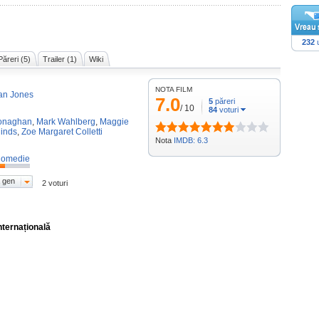
232
u
Păreri (5)
Trailer (1)
Wiki
NOTA FILM
an Jones
7.0
5
păreri
/
10
84
voturi
Monaghan
,
Mark Wahlberg
,
Maggie
inds
,
Zoe Margaret Colletti
Nota
IMDB: 6.3
omedie
 gen
2 voturi
nternațională