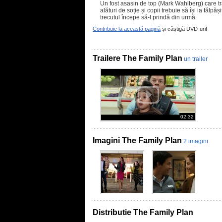
Un fost asasin de top (Mark Wahlberg) care tr
alături de soție și copii trebuie să își ia tălp
trecutul începe să-l prindă din urmă.
Contribuie la această pagină
şi câştigă DVD-uri!
Trailere The Family Plan
un trailer
02:32
Imagini The Family Plan
2 imagini
Distributie The Family Plan