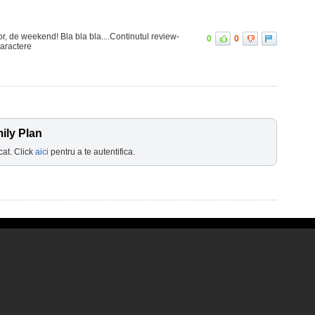
or, de weekend! Bla bla bla....Continutul review-
0
0
caractere
ily Plan
cat. Click
aici
pentru a te autentifica.