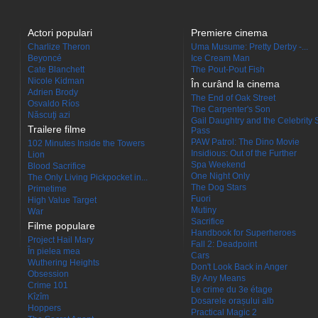
Actori populari
Premiere cinema
Charlize Theron
Uma Musume: Pretty Derby -...
Beyoncé
Ice Cream Man
Cate Blanchett
The Pout-Pout Fish
Nicole Kidman
În curând la cinema
Adrien Brody
The End of Oak Street
Osvaldo Ríos
The Carpenter's Son
Născuţi azi
Gail Daughtry and the Celebrity 
Trailere filme
Pass
PAW Patrol: The Dino Movie
102 Minutes Inside the Towers
Insidious: Out of the Further
Lion
Spa Weekend
Blood Sacrifice
One Night Only
The Only Living Pickpocket in...
The Dog Stars
Primetime
Fuori
High Value Target
Mutiny
War
Sacrifice
Filme populare
Handbook for Superheroes
Project Hail Mary
Fall 2: Deadpoint
În pielea mea
Cars
Wuthering Heights
Don't Look Back in Anger
Obsession
By Any Means
Crime 101
Le crime du 3e étage
Kîzîm
Dosarele orașului alb
Hoppers
Practical Magic 2