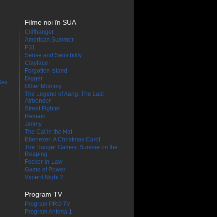
Filme noi în SUA
Cliffhanger
American Summer
P31
Sense and Sensibility
Clayface
Forgotten Island
Digger
Sex
Other Mommy
The Legend of Aang: The Last
Airbender
Street Fighter
Remain
Jimmy
The Cat in the Hat
Ebenezer: A Christmas Carol
The Hunger Games: Sunrise on the
Reaping
Focker-in-Law
Game of Power
Violent Night 2
Program TV
Program PRO TV
Program Antena 1