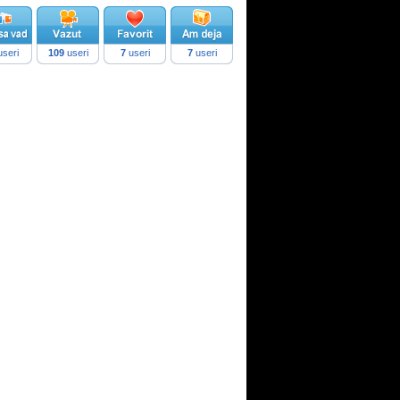
seri
109
useri
7
useri
7
useri