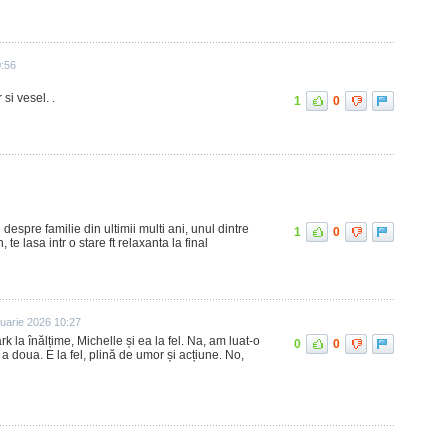
:56
si vesel. .
1
0
despre familie din ultimii multi ani, unul dintre
1
0
 te lasa intr o stare ft relaxanta la final
nuarie 2026 10:27
k la înălțime, Michelle și ea la fel. Na, am luat-o
0
0
a doua. E la fel, plină de umor și acțiune. No,