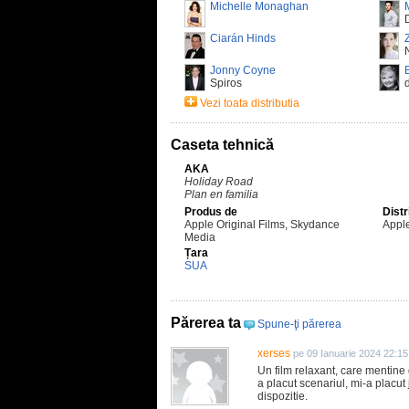
Michelle Monaghan
Ciarán Hinds
Jonny Coyne
Spiros
Vezi toata distributia
Caseta tehnică
AKA
Holiday Road
Plan en familia
Produs de
Distr
Apple Original Films, Skydance
Appl
Media
Țara
SUA
Părerea ta
Spune-ţi părerea
xerses
pe 09 Ianuarie 2024 22:15
Un film relaxant, care mentine 
a placut scenariul, mi-a placut 
dispozitie.