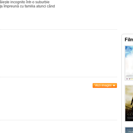
ăiește incognito într-o suburbie
ășița împreună cu familia atunci când
Fil
Vezi imagini