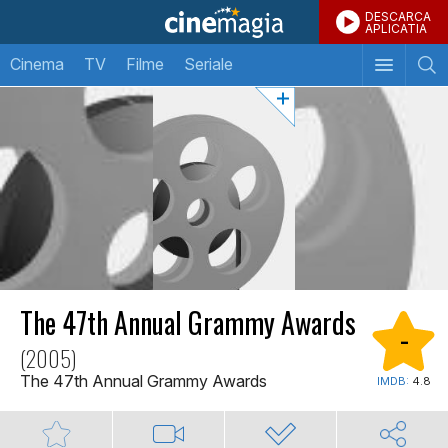
DESCARCA
APLICATIA
Cinema
TV
Filme
Seriale
The 47th Annual Grammy Awards
-
(2005)
The 47th Annual Grammy Awards
IMDB:
4.8