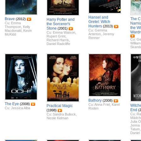
Hansel and
Brave
The Ch
(2012)
Harry Potter and
Gretel: Witch
Cu:
Emma
Narnia
the Sorcerer's
Hunters
(2013)
Thompson
,
Kelly
the Wi
Stone
(2001)
Cu:
Gemma
Macdonald
,
Kevin
Wardr
Cu:
Emma Watson
,
Arterton
,
Jeremy
McKidd
Rupert Grint
,
Renner
Cu:
Ge
Richard Harris
,
Willia
Daniel Radcliffe
Skand
Bathory
(2008)
The Eye
(2008)
Cu:
Anna Friel
,
Karel
Witche
Practical Magic
Cu:
Jessica Alba
Roden
End
(
(1998)
Cu:
Ra
Cu:
Sandra Bullock
,
Mädch
Nicole Kidman
Julia 
Jenna
Tatum
Daniel