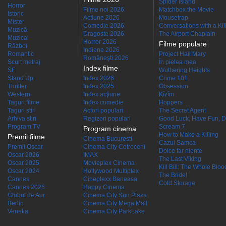
Spider Island
Horror
Filme noi 2026
Matchbox the Movie
Istoric
Actiune 2026
Mousetrap
Mister
Comedie 2026
Conversations with a Kille
Muzică
Dragoste 2026
The Airport Chaplain
Muzical
Horror 2026
Filme populare
Război
Indiene 2026
Romantic
Project Hail Mary
Româneşti 2026
Scurt metraj
În pielea mea
Index filme
SF
Wuthering Heights
Stand Up
Index 2026
Crime 101
Thriller
Index 2025
Obsession
Western
Index acţiune
Kîzîm
Taguri filme
Index comedie
Hoppers
Taguri stiri
Actori populari
The Secret Agent
Arhiva stiri
Regizori populari
Good Luck, Have Fun, D
Program TV
Scream 7
Program cinema
How to Make a Killing
Premii filme
Cinema Bucuresti
Cazul Samca
Premii Oscar
Cinema City Cotroceni
Dolce far niente
Oscar 2026
IMAX
The Last Viking
Oscar 2025
Movieplex Cinema
Kill Bill: The Whole Blood
Oscar 2024
Hollywood Multiplex
The Bride!
Cannes
Cineplexx Baneasa
Cold Storage
Cannes 2026
Happy Cinema
Globul de Aur
Cinema City Sun Plaza
Berlin
Cinema City Mega Mall
Venetia
Cinema City ParkLake