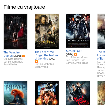
Filme cu vrajitoare
Seventh Son
The Lord of the
The M
The Vampire
(2014)
Rings: The Return
Instru
Diaries
(2009)
Cu:
Julianne Moore
,
of the King
of Bo
(2003)
Cu:
Nina Dobrev
,
Jeff Bridges
,
Ben
Ian Somerhalder
,
Cu:
Ro
Barnes
,
Antje Traue
Cu:
Ian McKellen
,
Paul Wesley
Sheeh
Elijah Wood
Heade
Jamie 
Bower
Rhys 