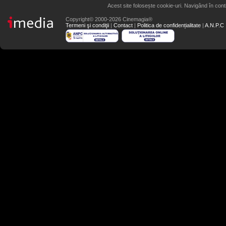
Acest site folosește cookie-uri. Navigând în conti
Copyright© 2000-2026 Cinemagia®
Termeni şi condiţii
|
Contact
|
Politica de confidențialitate
|
A.N.P.C