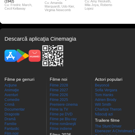
(1942)
Cu:
Amy Hesketh
,
Cu:
Amanda
Cu:
Fredric March
,
Mila Joya
,
Roberto
Marquardt
,
Udo Kier
,
Cecil Kellaway
Lopez
Virginia Newcomb
Descarcă aplicaţia Cinemagia
Filme pe genuri
Filme noi
Actori populari
Acţiune
Filme 2028
Beyoncé
Animaţie
Filme 2027
Sofía Vergara
Aventuri
Filme 2026
Tom Hanks
Comedie
Filme 2025
Adrien Brody
Crimă
Premiere cinema
Will Smith
Documentar
Filme la TV
Charlize Theron
Dragoste
Filme pe DVD
Născuţi azi
Dramă
Filme pe Blu-ray
Trailere filme
Familie
Filme româneşti
The Stunt Driver
Fantastic
Filme indiene
Ebenezer: A Christmas C
Film noir
Filme 2026