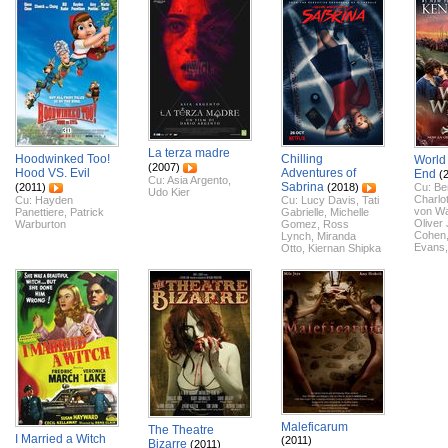
La terza madre
Hoodwinked Too!
Chilling
World
(2007)
Hood VS. Evil
Adventures of
End
(
Cu:
Asia Argento
,
Sabrina
(2011)
(2018)
Cu:
Be
Udo Kier
Charlot
Cu:
Hayden
Cu:
Lucy Davis
,
Tati
von Wa
Panettiere
,
Patrick
Gabrielle
,
Michelle
Oliver
Warburton
Gomez
,
Ross
Cohen
Lynch
,
Miranda
Evans
Otto
,
Kiernan Shipka
Maleficarum
The Theatre
I Married a Witch
(2011)
Bizarre
(2011)