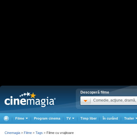
Descoperă filme
Comedie, acţiune, dramă, .
Filme
Program cinema
TV
Timp liber
În curând
Trailer
Cinemagia
Filme
Tags
Filme cu vrajitoare
>
>
>