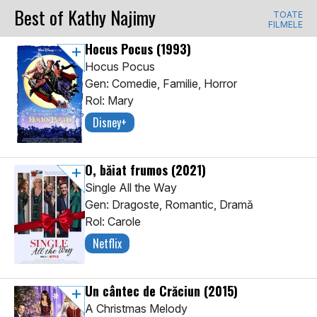
Best of Kathy Najimy
TOATE
FILMELE
Hocus Pocus
(1993)
Hocus Pocus
Gen: Comedie, Familie, Horror
Rol: Mary
Disney+
O, băiat frumos
(2021)
Single All the Way
Gen: Dragoste, Romantic, Dramă
Rol: Carole
Netflix
Un cântec de Crăciun
(2015)
A Christmas Melody