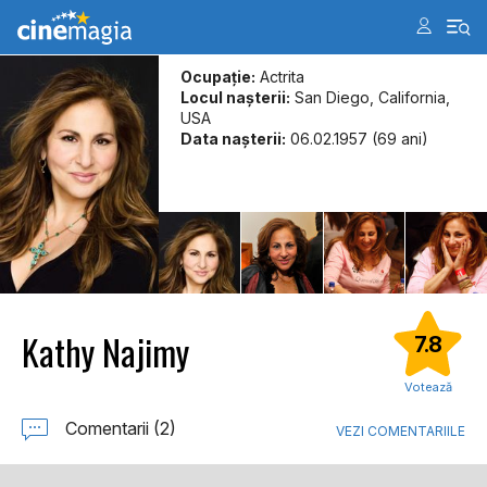
Ocupație:
Actrita
Locul naşterii:
San Diego, California,
USA
Data naşterii:
06.02.1957 (69 ani)
Kathy Najimy
7.8
Votează
Comentarii (2)
VEZI COMENTARIILE