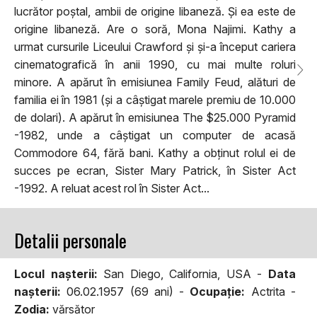
lucrător poștal, ambii de origine libaneză. Și ea este de
origine libaneză. Are o soră, Mona Najimi. Kathy a
urmat cursurile Liceului Crawford și și-a început cariera
cinematografică în anii 1990, cu mai multe roluri
minore. A apărut în emisiunea Family Feud, alături de
familia ei în 1981 (și a câștigat marele premiu de 10.000
de dolari). A apărut în emisiunea The $25.000 Pyramid
-1982, unde a câștigat un computer de acasă
Commodore 64, fără bani. Kathy a obținut rolul ei de
succes pe ecran, Sister Mary Patrick, în Sister Act
-1992. A reluat acest rol în Sister Act...
Detalii personale
Locul naşterii:
San Diego, California, USA -
Data
naşterii:
06.02.1957 (69 ani) -
Ocupaţie:
Actrita -
Zodia:
vărsător