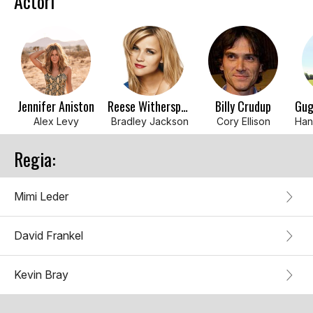
Actori
Jennifer Aniston
Reese Witherspoon
Billy Crudup
Alex Levy
Bradley Jackson
Cory Ellison
Regia:
Mimi Leder
David Frankel
Kevin Bray