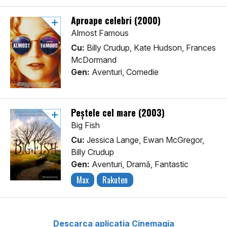
Aproape celebri (2000)
Almost Famous
Cu:
Billy Crudup, Kate Hudson, Frances
McDormand
Gen:
Aventuri, Comedie
Peștele cel mare (2003)
Big Fish
Cu:
Jessica Lange, Ewan McGregor,
Billy Crudup
Gen:
Aventuri, Dramă, Fantastic
Max
Rakuten
Descarca aplicatia Cinemagia