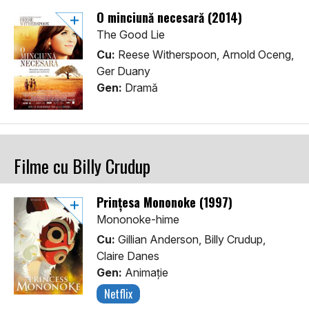
O minciună necesară (2014)
The Good Lie
Cu:
Reese Witherspoon, Arnold Oceng,
Ger Duany
Gen:
Dramă
Filme cu Billy Crudup
Prințesa Mononoke (1997)
Mononoke-hime
Cu:
Gillian Anderson, Billy Crudup,
Claire Danes
Gen:
Animaţie
Netflix