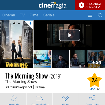
DESCARCA
APLICATIA
Cinema
TV
Filme
Seriale
+ 24
The Morning Show
(2019)
7.4
The Morning Show
60 minute/episod | Dramă
IMDB:
8.1
Votează
Vreau să văd
Văzut
Distribuie