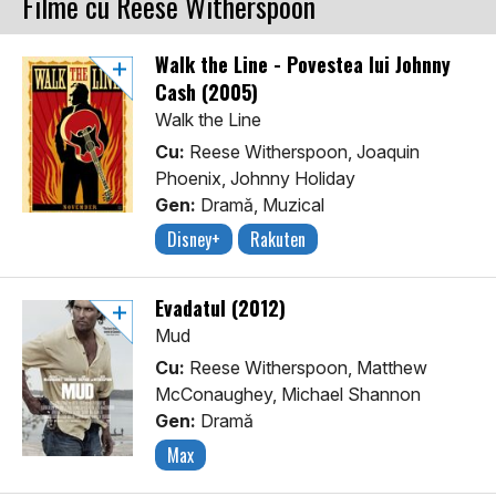
Filme cu Reese Witherspoon
Walk the Line - Povestea lui Johnny
Cash (2005)
Walk the Line
Cu:
Reese Witherspoon, Joaquin
Phoenix, Johnny Holiday
Gen:
Dramă, Muzical
Disney+
Rakuten
Evadatul (2012)
Mud
Cu:
Reese Witherspoon, Matthew
McConaughey, Michael Shannon
Gen:
Dramă
Max