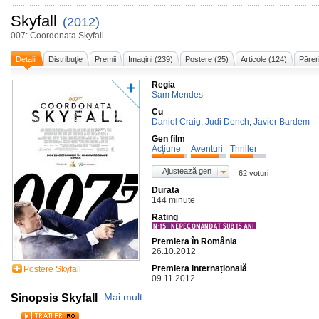
Skyfall
(2012)
007: Coordonata Skyfall
Detalii
Distribuţie
Premii
Imagini (239)
Postere (25)
Articole (124)
Părer
Regia
Sam Mendes
Cu
Daniel Craig
,
Judi Dench
,
Javier Bardem
Gen film
Acţiune
Aventuri
Thriller
Ajustează gen
62 voturi
Durata
144 minute
Rating
Premiera în România
26.10.2012
Premiera internațională
Postere Skyfall
09.11.2012
Sinopsis Skyfall
Mai mult