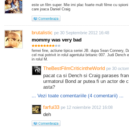
este un film super. Mie imi plac foarte mult filme cu spioni
care joaca Daniel Craig
brutalistic
pe 30 Septembrie 2012 16:48
mommy was very bad
femei fine, actiune tipica seriei JB. dupa Sean Connery, D
cel mai potrivit in rolul agentului britanic 007. Judi Dench 
in rolul M.
TheBestFilmCriticintheWorld
pe 30 octom
pacat ca si Dench si Craig parases franc
urmatorul Bond ar putea fi un actor de 
asta?
... Vezi toate comentariile (4 comentarii) ...
farfui33
pe 12 noiembrie 2012 16:08
deh