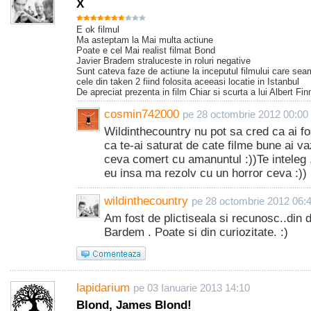
X
E ok filmul
Ma asteptam la Mai multa actiune
Poate e cel Mai realist filmat Bond
Javier Bradem straluceste in roluri negative
Sunt cateva faze de actiune la inceputul filmului care se
cele din taken 2 fiind folosita aceeasi locatie in Istanbul
De apreciat prezenta in film Chiar si scurta a lui Albert Fi
cosmin742000
pe 28 octombrie 2012 00:00
Wildinthecountry nu pot sa cred ca ai fo
ca te-ai saturat de cate filme bune ai vaz
ceva comert cu amanuntul :))Te inteleg ,
eu insa ma rezolv cu un horror ceva :))
wildinthecountry
pe 28 octombrie 2012 06:
Am fost de plictiseala si recunosc..din 
Bardem . Poate si din curiozitate. :)
lapidarium
pe 03 Ianuarie 2013 14:10
Blond, James Blond!