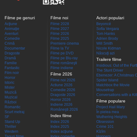
Filme pe genuri
Filme noi
Actori populari
Acţiune
Filme 2028
Beyoncé
Animaţie
Filme 2027
Sofía Vergara
Aventuri
Filme 2026
Tom Hanks
Comedie
Filme 2025
Adrien Brody
Crimă
Premiere cinema
Will Smith
Documentar
Filme la TV
Nicole Kidman
Dragoste
Filme pe DVD
Născuţi azi
Dramă
Filme pe Blu-ray
Trailere filme
Familie
Filme româneşti
Insidious: Out of the Fur
Fantastic
Filme indiene
The Stunt Driver
Film noir
Filme 2026
Ebenezer: A Christmas C
Horror
Filme noi 2026
Spider Island
Istoric
Actiune 2026
Matchbox the Movie
Mister
Comedie 2026
Mousetrap
Muzică
Dragoste 2026
Conversations with a Kille
Muzical
Horror 2026
Filme populare
Război
Indiene 2026
Romantic
Project Hail Mary
Româneşti 2026
Scurt metraj
În pielea mea
Index filme
SF
Wuthering Heights
Stand Up
Index 2026
Obsession
Thriller
Index 2025
Crime 101
Western
Index acţiune
Kîzîm
Taguri filme
Index comedie
Hoppers