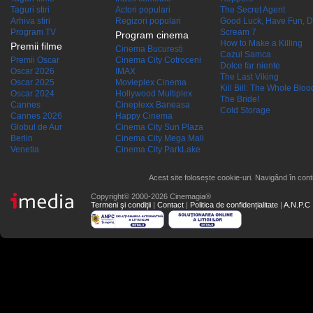
Taguri stiri
Actori populari
The Secret Agent
Arhiva stiri
Regizori populari
Good Luck, Have Fun, D
Program TV
Scream 7
Program cinema
How to Make a Killing
Premii filme
Cinema Bucuresti
Cazul Samca
Premii Oscar
Cinema City Cotroceni
Dolce far niente
Oscar 2026
IMAX
The Last Viking
Oscar 2025
Movieplex Cinema
Kill Bill: The Whole Blood
Oscar 2024
Hollywood Multiplex
The Bride!
Cannes
Cineplexx Baneasa
Cold Storage
Cannes 2026
Happy Cinema
Globul de Aur
Cinema City Sun Plaza
Berlin
Cinema City Mega Mall
Venetia
Cinema City ParkLake
Acest site folosește cookie-uri. Navigând în conti
Copyright© 2000-2026 Cinemagia®
Termeni şi condiţii
|
Contact
|
Politica de confidențialitate
|
A.N.P.C