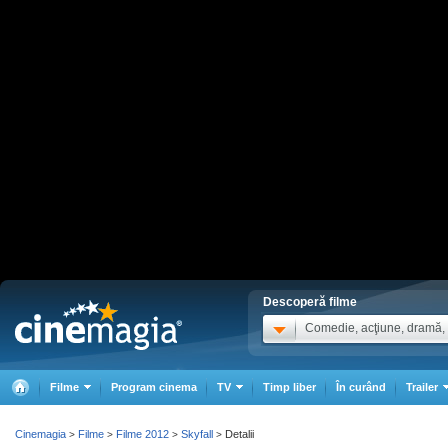
Descoperă filme
Comedie, acţiune, dramă, .
Filme
Program cinema
TV
Timp liber
În curând
Trailer
Cinemagia
Filme
Filme 2012
Skyfall
Detalii
>
>
>
>