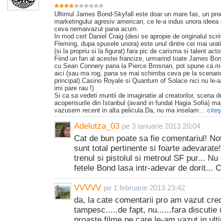
Ultimul James Bond-Skyfall este doar un mare fas, un pro
marketingului agresiv american, ce le-a indus unora ideea d
ceva nemaivazut pana acum.
In mod cert Daniel Craig (desi se apropie de originalul scrii
Fleming, dupa spusele unora) este unul dintre cei mai ur
(si la propriu si la figurat) fara pic de carisma si talent act
Fiind un fan al acestei francize, urmarind toate James Bon
cu Sean Connery pana la Pierce Brosnan, pot spune ca m
aici (sau ma rog, pana se mai schimba ceva pe la scenari
principal).Casino Royale si Quantum of Solace nici nu le-
imi pare rau !)
Si ca sa vedeti muntii de imaginatie al creatorilor, scena d
acoperisurile din Istanbul (avand in fundal Hagia Sofia) ma
vazusem recent in alta pelicula.Da, nu ma inselam…
citeş
Adelutza_03
pe 3 ianuarie 2013 20:04
Cat de bun poate sa fie comentariul! Not
sunt total pertinente si foarte adevarate
trenul si pistolul si metroul SF pur... Nu
fetele Bond lasa intr-adevar de dorit... 
VVVVV
pe 1 februarie 2013 23:42
da, la cate comentarii pro am vazut cr
tampesc.....de fapt, nu......fara discutie
proaste filme pe care le-am vazut in ulti