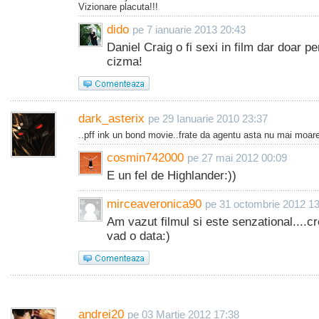
Vizionare placuta!!!
dido
pe 7 ianuarie 2013 20:43
Daniel Craig o fi sexi in film dar doar pe
cizma!
dark_asterix
pe 29 Ianuarie 2010 23:37
..pff ink un bond movie..frate da agentu asta nu mai moar
cosmin742000
pe 27 mai 2012 00:09
E un fel de Highlander:))
mirceaveronica90
pe 31 octombrie 2012 1
Am vazut filmul si este senzational....c
vad o data:)
andrei20
pe 03 Martie 2012 17:38