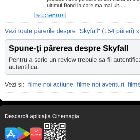
ultimul Bond la care ma mai uit.....
Vezi toate părerile despre "Skyfall" (154 păreri) »
Spune-ţi părerea despre Skyfall
Pentru a scrie un review trebuie sa fii autentific
autentifica.
Vezi şi:
filme noi actiune
,
filme noi aventuri
,
filme
Descarcă aplicaţia Cinemagia