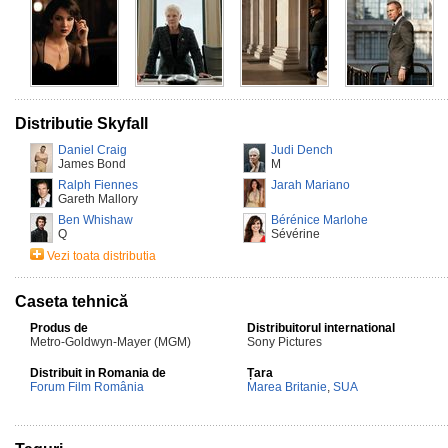
Distributie Skyfall
Daniel Craig
Judi Dench
James Bond
M
Ralph Fiennes
Jarah Mariano
Gareth Mallory
Ben Whishaw
Bérénice Marlohe
Q
Sévérine
Vezi toata distributia
Caseta tehnică
Produs de
Distribuitorul international
Metro-Goldwyn-Mayer (MGM)
Sony Pictures
Distribuit in Romania de
Țara
Forum Film România
Marea Britanie
,
SUA