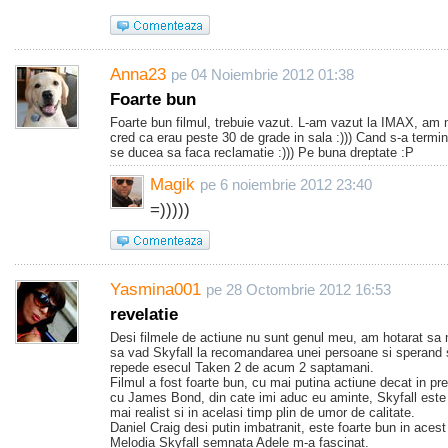
Anna23
pe 04 Noiembrie 2012 01:38
Foarte bun
Foarte bun filmul, trebuie vazut. L-am vazut la IMAX, am m
cred ca erau peste 30 de grade in sala :))) Cand s-a termin
se ducea sa faca reclamatie :))) Pe buna dreptate :P
Magik
pe 6 noiembrie 2012 23:40
=)))))
Yasmina001
pe 28 Octombrie 2012 16:53
revelatie
Desi filmele de actiune nu sunt genul meu, am hotarat sa
sa vad Skyfall la recomandarea unei persoane si sperand s
repede esecul Taken 2 de acum 2 saptamani.
Filmul a fost foarte bun, cu mai putina actiune decat in pr
cu James Bond, din cate imi aduc eu aminte, Skyfall este 
mai realist si in acelasi timp plin de umor de calitate.
Daniel Craig desi putin imbatranit, este foarte bun in acest 
Melodia Skyfall semnata Adele m-a fascinat.