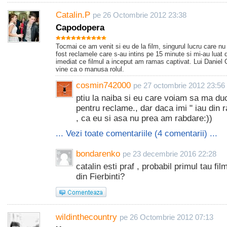
Catalin.P
pe 26 Octombrie 2012 23:38
Capodopera
Tocmai ce am venit si eu de la film, singurul lucru care nu
fost reclamele care s-au intins pe 15 minute si mi-au luat 
imediat ce filmul a inceput am ramas captivat. Lui Daniel Cr
vine ca o manusa rolul.
cosmin742000
pe 27 octombrie 2012 23:56
ptiu la naiba si eu care voiam sa ma du
pentru reclame., dar daca imi " iau din
, ca eu si asa nu prea am rabdare:))
... Vezi toate comentariile (4 comentarii) ...
bondarenko
pe 23 decembrie 2016 22:28
catalin esti praf , probabil primul tau fi
din Fierbinti?
wildinthecountry
pe 26 Octombrie 2012 07:13