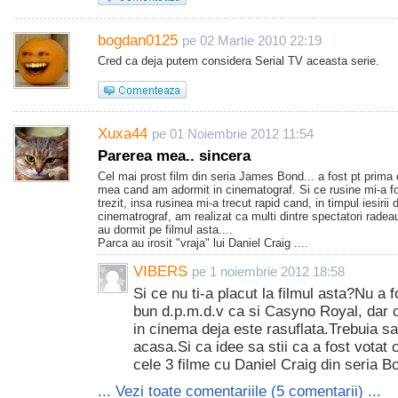
bogdan0125
pe 02 Martie 2010 22:19
Cred ca deja putem considera Serial TV aceasta serie.
Xuxa44
pe 01 Noiembrie 2012 11:54
Parerea mea.. sincera
Cel mai prost film din seria James Bond... a fost pt prima 
mea cand am adormit in cinematograf. Si ce rusine mi-a 
trezit, insa rusinea mi-a trecut rapid cand, in timpul iesirii 
cinematrograf, am realizat ca multi dintre spectatori radea
au dormit pe filmul asta....
Parca au irosit "vraja" lui Daniel Craig ....
VIBERS
pe 1 noiembrie 2012 18:58
Si ce nu ti-a placut la filmul asta?Nu a f
bun d.p.m.d.v ca si Casyno Royal, dar 
in cinema deja este rasuflata.Trebuia s
acasa.Si ca idee sa stii ca a fost votat 
cele 3 filme cu Daniel Craig din seria B
... Vezi toate comentariile (5 comentarii) ...