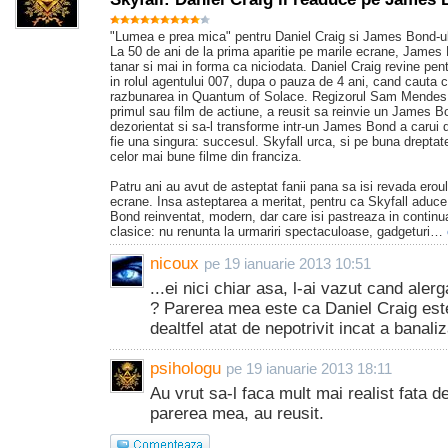
"Lumea e prea mica" pentru Daniel Craig si James Bond-ul
La 50 de ani de la prima aparitie pe marile ecrane, James
tanar si mai in forma ca niciodata. Daniel Craig revine pent
in rolul agentului 007, dupa o pauza de 4 ani, cand cauta c
razbunarea in Quantum of Solace. Regizorul Sam Mendes,
primul sau film de actiune, a reusit sa reinvie un James B
dezorientat si sa-l transforme intr-un James Bond a carui d
fie una singura: succesul. Skyfall urca, si pe buna drepta
celor mai bune filme din franciza.
Patru ani au avut de asteptat fanii pana sa isi revada erou
ecrane. Insa asteptarea a meritat, pentru ca Skyfall adu
Bond reinventat, modern, dar care isi pastreaza in continua
clasice: nu renunta la urmariri spectaculoase, gadgeturi…
nicoux
pe 19 ianuarie 2013 10:51
...ei nici chiar asa, l-ai vazut cand aler
? Parerea mea este ca Daniel Craig este
dealtfel atat de nepotrivit incat a banali
psihologu
pe 19 ianuarie 2013 18:11
Au vrut sa-l faca mult mai realist fata d
parerea mea, au reusit.