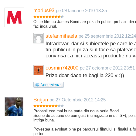
marius93
pe 09 Ianuarie 2010 13:35
Orice film cu James Bond are priza la public, probabil din
fac inca unul.
stefanmihaela
pe 25 septembrie 2012 12:24
Intradevar, dar si subiectele pe care le 
tin publicul in priza si il face sa platea
convinsa ca nici aceasta productie nu 
cosmin742000
pe 27 octombrie 2012 23:51
Priza doar daca te bagi la 220 v :))
Srdjan
pe 27 Octombrie 2012 14:25
Probabil cea mai buna parte din noua serie Bond.
Scene de actiune de bun gust (nu regizate in stil SF), pei
intriga buna.
Povestea a evoluat bine pe parcursul filmului si finalul a f
pe tort.