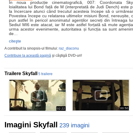
În noua producție cinematografică, 007: Coordonata Skyfa
loialitatea lui Bond față de M (interpretată de Judi Dench) este 
la încercare atunci când trecutul acesteia începe să o urmărea
Povestea începe cu relatarea ultimelor misiuni Bond, nereușite, 
pun astfel în pericol anonimatul agenților secreți din întreaga l
Sediul MI6 este atacat, iar M este astfel forțată să mute agenția
urma acestor evenimente, autoritatea și funcția sa sunt amenin
de…
citeşte
A contribuit la sinopsis-ul filmului:
raz_diaconu
Contribuie la această pagină
şi câştigă DVD-uri!
Trailere Skyfall
5 trailere
00:50
02:22
Imagini Skyfall
239 imagini