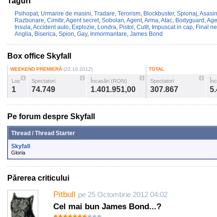
Taguri
Psihopat
,
Urmarire de masini
,
Tradare
,
Terorism
,
Blockbuster
,
Spionaj
,
Asasi
Razbunare
,
Cimitir
,
Agent secret
,
Sobolan
,
Agent
,
Arma
,
Atac
,
Bodyguard
,
Age
Insula
,
Accident auto
,
Explozie
,
Londra
,
Pistol
,
Cutit
,
Impuscat in cap
,
Final ne
Anglia
,
Biserica
,
Spion
,
Gay
,
Inmormantare
,
James Bond
Box office Skyfall
WEEKEND PREMIERĂ
(22.10.2012)
TOTAL
Loc
Spectatori
Încasări (RON)
Spectatori
În
1
74.749
1.401.951,00
307.867
5
Pe forum despre Skyfall
Thread / Thread Starter
Skyfall
Gloria
Părerea criticului
Pitbull
pe 25 Octombrie 2012 04:02
Cel mai bun James Bond...?