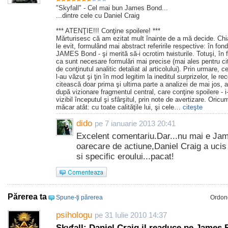
"Skyfall" - Cel mai bun James Bond...
...dintre cele cu Daniel Craig
*** ATENŢIE!!! Conţine spoilere! ***
Mărturisesc că am ezitat mult înainte de a mă decide. Chia
le evit, formulând mai abstract referirile respective: în fon
JAMES Bond - şi merită să-i ocrotim twisturile. Totuşi, în 
ca sunt necesare formulări mai precise (mai ales pentru citi
de conţinutul analitic detaliat al articolului). Prin urmare, c
l-au văzut şi ţin în mod legitim la ineditul surprizelor, le 
citească doar prima şi ultima parte a analizei de mai jos
după vizionare fragmentul central, care conţine spoilere -
vizibil începutul şi sfârşitul, prin note de avertizare. Oric
măcar atât: cu toate calităţile lui, şi cele…
citeşte
dido
pe 7 ianuarie 2013 20:41
Excelent comentariu.Dar...nu mai e Jam
oarecare de actiune,Daniel Craig a ucis
si specific eroului...pacat!
Părerea ta
Spune-ţi părerea
Ordon
psihologu
pe 31 Iulie 2010 14:37
Skyfall: Daniel Craig il readuce pe James