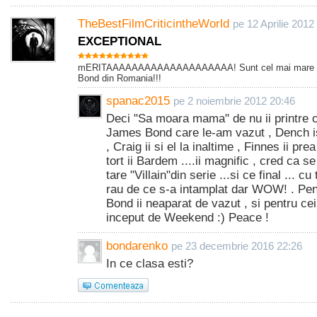
TheBestFilmCriticintheWorld
pe 12 Aprilie 2012
EXCEPTIONAL
mERITAAAAAAAAAAAAAAAAAAAA! Sunt cel mai mare 
Bond din Romania!!!
spanac2015
pe 2 noiembrie 2012 20:46
Deci "Sa moara mama" de nu ii printre ce
James Bond care le-am vazut , Dench isi
, Craig ii si el la inaltime , Finnes ii pr
tort ii Bardem ....ii magnific , cred ca s
tare "Villain"din serie ...si ce final ... c
rau de ce s-a intamplat dar WOW! . Pent
Bond ii neaparat de vazut , si pentru ceil
inceput de Weekend :) Peace !
bondarenko
pe 23 decembrie 2016 22:26
In ce clasa esti?