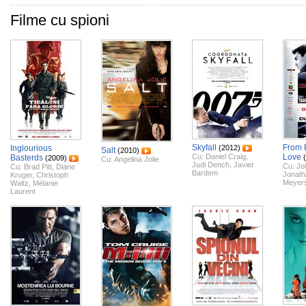
Filme cu spioni
Skyfall
From P
Inglourious
(2012)
Salt
(2010)
Cu:
Daniel Craig
,
Love
Basterds
(2009)
Cu:
Angelina Jolie
Judi Dench
,
Javier
Cu:
Jo
Cu:
Brad Pitt
,
Diane
Bardem
Jonat
Kruger
,
Christoph
Meyer
Waltz
,
Mélanie
Laurent