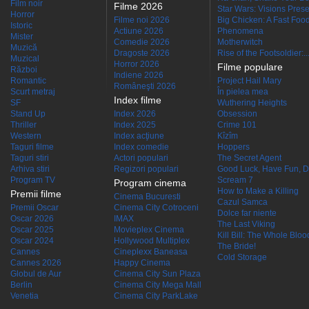
Film noir
Filme 2026
Star Wars: Visions Presen
Horror
Filme noi 2026
Big Chicken: A Fast Food
Istoric
Actiune 2026
Phenomena
Mister
Comedie 2026
Motherwitch
Muzică
Dragoste 2026
Rise of the Footsoldier:..
Muzical
Horror 2026
Filme populare
Război
Indiene 2026
Romantic
Project Hail Mary
Româneşti 2026
Scurt metraj
În pielea mea
Index filme
SF
Wuthering Heights
Stand Up
Index 2026
Obsession
Thriller
Index 2025
Crime 101
Western
Index acţiune
Kîzîm
Taguri filme
Index comedie
Hoppers
Taguri stiri
Actori populari
The Secret Agent
Arhiva stiri
Regizori populari
Good Luck, Have Fun, D
Program TV
Scream 7
Program cinema
How to Make a Killing
Premii filme
Cinema Bucuresti
Cazul Samca
Premii Oscar
Cinema City Cotroceni
Dolce far niente
Oscar 2026
IMAX
The Last Viking
Oscar 2025
Movieplex Cinema
Kill Bill: The Whole Blood
Oscar 2024
Hollywood Multiplex
The Bride!
Cannes
Cineplexx Baneasa
Cold Storage
Cannes 2026
Happy Cinema
Globul de Aur
Cinema City Sun Plaza
Berlin
Cinema City Mega Mall
Venetia
Cinema City ParkLake