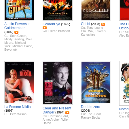
Austin Powers in
Chi bi
GoldenEye
(2008)
The H
(1995)
Goldmember
Cu:
Tony Leung
Octob
Cu:
Pierce Brosnan
Chiu Wai
,
Takeshi
(2002)
Cu:
Se
Kaneshiro
Alec B
Cu:
Seth Green
,
Mindy Sterling
,
Mike
Myers
,
Michael
York
,
Michael Caine
,
Beyoncé
La Femme Nikita
Double zéro
Clear and Present
Notor
(1997)
(2004)
Danger
(1994)
Cu:
In
Cu:
Peta Wilson
Cu:
Eric Judor
,
Cu:
Harrison Ford
,
Cary G
Ramzy Bedia
Anne Archer
,
Willem
Dafoe