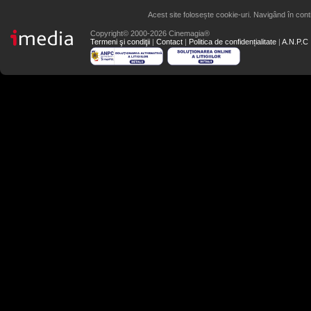
Acest site folosește cookie-uri. Navigând în conti
Copyright© 2000-2026 Cinemagia®
Termeni şi condiţii
|
Contact
|
Politica de confidențialitate
|
A.N.P.C