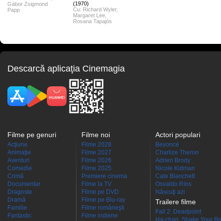
(1970)
Gábor Zsigmond
Cu:
Richard Wyler
,
Papp
Margaret Lee
,
Rosana Tapajós
Descarcă aplicaţia Cinemagia
Filme pe genuri
Filme noi
Actori populari
Acţiune
Filme 2028
Beyoncé
Animaţie
Filme 2027
Charlize Theron
Aventuri
Filme 2026
Adrien Brody
Comedie
Filme 2025
Nicole Kidman
Crimă
Premiere cinema
Cate Blanchett
Documentar
Filme la TV
Osvaldo Ríos
Dragoste
Filme pe DVD
Născuţi azi
Dramă
Filme pe Blu-ray
Trailere filme
Familie
Filme româneşti
Fall 2: Deadpoint
Fantastic
Filme indiene
Ha-chan, Shake Your Bo