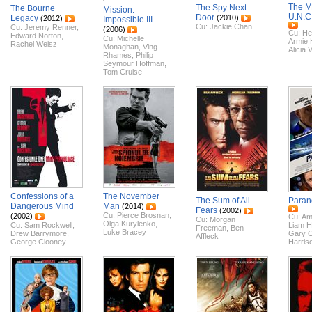
The M
The Spy Next
The Bourne
Mission:
U.N.C
Door
Legacy
(2010)
(2012)
Impossible III
Cu:
Jackie Chan
Cu:
Jeremy Renner
,
(2006)
Cu:
He
Edward Norton
,
Cu:
Michelle
Armie
Rachel Weisz
Monaghan
,
Ving
Alicia 
Rhames
,
Philip
Seymour Hoffman
,
Tom Cruise
Confessions of a
The November
The Sum of All
Paran
Dangerous Mind
Man
(2014)
Fears
(2002)
Cu:
Pierce Brosnan
,
(2002)
Cu:
Am
Cu:
Morgan
Olga Kurylenko
,
Cu:
Sam Rockwell
,
Liam 
Freeman
,
Ben
Luke Bracey
Drew Barrymore
,
Gary 
Affleck
George Clooney
Harris