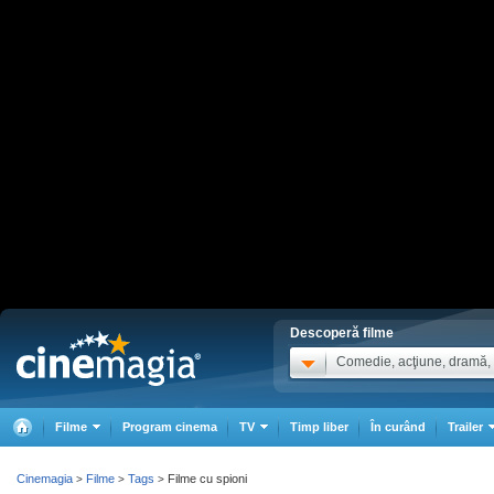
Descoperă filme
Comedie, acţiune, dramă, .
Filme
Program cinema
TV
Timp liber
În curând
Trailer
Cinemagia
Filme
Tags
Filme cu spioni
>
>
>