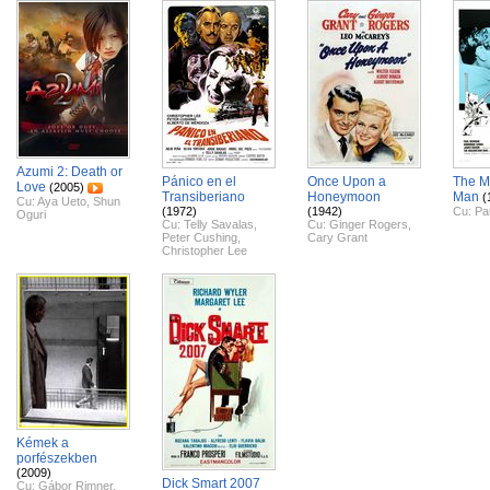
Azumi 2: Death or
Pánico en el
Once Upon a
The M
Love
(2005)
Transiberiano
Honeymoon
Man
(
Cu:
Aya Ueto
,
Shun
(1972)
(1942)
Cu:
Pa
Oguri
Cu:
Telly Savalas
,
Cu:
Ginger Rogers
,
Peter Cushing
,
Cary Grant
Christopher Lee
Kémek a
porfészekben
(2009)
Dick Smart 2007
Cu:
Gábor Rimner
,