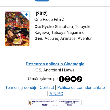
(2012)
One Piece Film Z
Cu:
Ryoko Shinohara, Teruyuki
Kagawa, Tatsuya Nagamine
Gen:
Acţiune, Animaţie, Aventuri
Descarca aplicatia Cinemagia
iOS, Android si Huawei
Urmăreşte-ne pe:
Termeni şi condiţii
|
Contact
|
Politica de confidentialitate
|
A.N.P.C