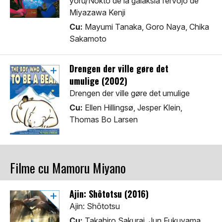
yoru/Nokto de la galaksia fervojo de
Miyazawa Kenji
Cu:
Mayumi Tanaka, Goro Naya, Chika
Sakamoto
Drengen der ville gøre det
umulige (2002)
Drengen der ville gøre det umulige
Cu:
Ellen Hillingsø, Jesper Klein,
Thomas Bo Larsen
Filme cu Mamoru Miyano
Ajin: Shôtotsu (2016)
Ajin: Shôtotsu
Cu:
Takahiro Sakurai, Jun Fukuyama,