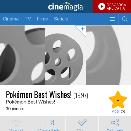
DESCARCA
APLICATIA
Cinema
TV
Filme
Seriale
Pokémon Best Wishes!
(1997)
-
Pokémon Best Wishes!
30 minute
IMDB:
7.6
Votează
Vreau să văd
Văzut
Distribuie