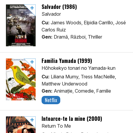
Salvador (1986)
Salvador
Cu:
James Woods, Elpidia Carrillo, José
Carlos Ruiz
Gen:
Dramă, Război, Thriller
Familia Yamada (1999)
Hôhokekyo tonari no Yamada-kun
Cu:
Liliana Mumy, Tress MacNeille,
Matthew Underwood
Gen:
Animaţie, Comedie, Familie
Netflix
Întoarce-te la mine (2000)
Return To Me