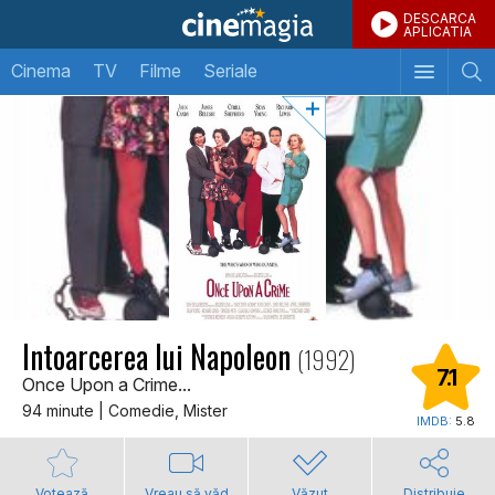
DESCARCA
APLICATIA
Cinema
TV
Filme
Seriale
Intoarcerea lui Napoleon
(1992)
7.1
Once Upon a Crime...
94 minute | Comedie, Mister
IMDB:
5.8
Votează
Vreau să văd
Văzut
Distribuie