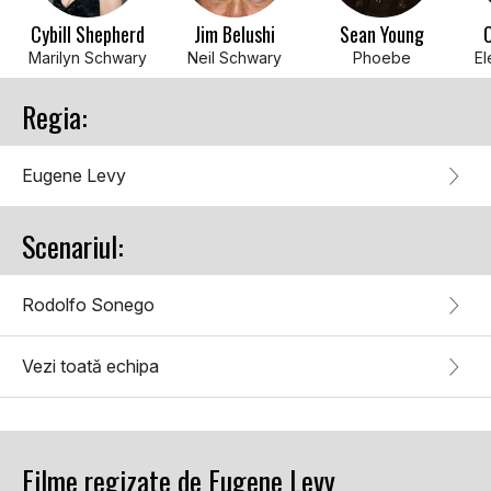
Cybill Shepherd
Jim Belushi
Sean Young
O
Marilyn Schwary
Neil Schwary
Phoebe
El
Regia:
Eugene Levy
Scenariul:
Rodolfo Sonego
Vezi toată echipa
Filme regizate de Eugene Levy