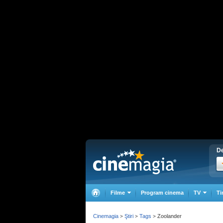
De
Filme
Program cinema
TV
Ti
Cinemagia
Ştiri
Tags
Zoolander
>
>
>