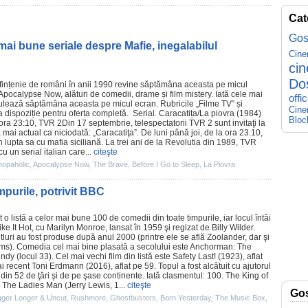
Cat
Gos
ai bune seriale despre Mafie, inegalabilul
Cin
ci
Do
sfințenie de români în anii 1990 revine săptămâna aceasta pe micul
Apocalypse Now
, alături de comedii, drame și
film
mistery. Iată cele mai
offi
e rulează săptămâna aceasta pe micul ecran. Rubricile „
Filme TV
” și
Cine
la dispoziție pentru oferta completă. Serial.
Caracatița
/La piovra (1984)
Bloc
ora 23:10, TVR 2Din 17 septembrie, telespectatorii TVR 2 sunt invitaţi la
0, mai actual ca niciodată: „Caracatiţa”. De luni până joi, de la ora 23.10,
 lupta sa cu mafia siciliană. La trei ani de la Revolutia din 1989, TVR
 un serial italian care...
citeşte
hopaholic
,
Apocalypse Now
,
The Brave
,
Before I Go to Sleep
,
La Piovra
mpurile, potrivit BBC
 o listă a celor mai bune 100 de comedii din toate timpurile, iar locul întâi
ke It Hot
, cu
Marilyn Monroe
, lansat în 1959 şi regizat de
Billy Wilder
.
itluri au fost produse după anul 2000 (printre ele se află
Zoolander
, dar şi
ums
). Comedia cel mai bine plasată a secolului este
Anchorman: The
undy
(locul 33). Cel mai vechi
film
din listă este
Safety Last!
(1923), aflat
ai recent
Toni Erdmann
(2016), aflat pe 59. Topul a fost alcătuit cu ajutorul
din 52 de ţări şi de pe şase continente. Iată clasmentul: 100.
The King of
u The Ladies Man (Jerry Lewis, 1...
citeşte
Go
gger Longer & Uncut
,
Rushmore
,
Ghostbusters
,
Born Yesterday
,
The Music Box
,