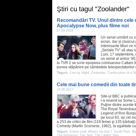
Ştiri cu tagul "Zoolander"
Recomandări TV. Unul dintre cele m
Apocalypse Now, plus filme noi
17.09.2018
Un serial urmărit cu 
ecran, dar și clasicul
interesante titluri c
„
Seriale TV
” vă stau 
Luni, 17 septembrie, 
un serial al anilor ‘9
la TVR 2 se scrie epopeea comisarului Cattani în
punea stăpânire pe sâmbetele telespectatorilor cu
Taguri:
Live by Night
,
Zoolander
,
Confessions of a S
Cele mai bune comedii din toate ti
24.08.2017
Site-ul BBC a publicat
i-a revenit lui
Some Li
Puţine dintre aceste t
The Royal Tenenba
Legend of Ron Burg
pe locul 83, iar cel m
a 253 de critici de
film
(118 femei şi 135 bărbaţi) 
Comedy
(Martin Scorsese, 1982), la egalitate c
Taguri:
A New Leaf
,
What's Up Doc?
,
South Park: Bi
The Hangover
,
The Jerk
,
The Ladies' Man