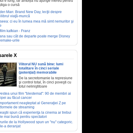
ul e lung, iar ambiția nu ajunge mereu pentru
știga o cursă
der-Man: Brand New Day, lecţii despre
ilibrul viaţă-muncă
seea: ci eu în lumea mea mă simt nemuritor şi
e
film kafkian - Franz
ana sau cât de departe poate merge Disney
remake-urile
arele X
Viitorul NU sună bine: lumi
totalitare în cinci seriale
(potenţial) memorabile
De la secretomanie la represiune
şi control total, în cinci poveşti cu
totul neliniştitoare
estea unui film "blestemat": 90 de membri ai
ipei au făcut cancer
portament neaşteptat al Generaţiei Z pe
tformele de streaming
eaştii spun că experienţa la cinema ar trebui
fie mai bună pentru spectatori
rurile de la Hollywood spun un "nu" categoric.
le-a deranjat