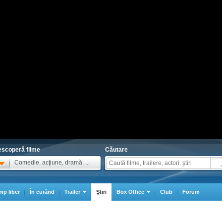
scoperă filme
Căutare
Comedie, acţiune, dramă, ...
mp liber
În curând
Trailer
Ştiri
Box Office
Club
Forum