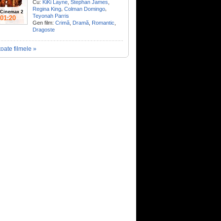
Cu:
KiKi Layne
,
Stephan James
,
,
,
Regina King
Colman Domingo
Cinemax 2
Teyonah Parris
01:20
Gen film:
Crimă
,
Dramă
,
Romantic
,
Dragoste
toate filmele »