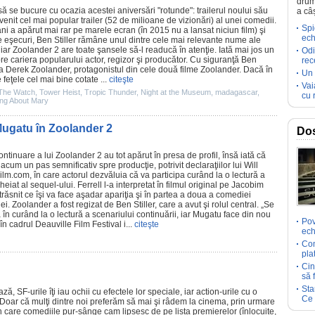
drum
ă se bucure cu ocazia acestei aniversări "rotunde": trailerul noului său
a câ
enit cel mai popular trailer (52 de milioane de vizionări) al unei comedii.
Spi
 ani a apărut mai rar pe marele ecran (în 2015 nu a lansat niciun
film
) şi
ech
 de eşecuri, Ben Stiller rămâne unul dintre cele mai relevante nume ale
ar Zoolander 2 are toate şansele să-l readucă în atenţie. Iată mai jos un
Odi
pre cariera popularului actor, regizor şi producător. Cu siguranţă Ben
rec
 ca Derek Zoolander, protagonistul din cele două
filme
Zoolander. Dacă în
Un 
feţele cel mai bine cotate ...
citeşte
Vai
The Watch
,
Tower Heist
,
Tropic Thunder
,
Night at the Museum
,
madagascar
,
cu 
ng About Mary
 Mugatu în Zoolander 2
Dos
ontinuare a lui
Zoolander
2 au tot apărut în presa de profil, însă iată că
 acum un pas semnificativ spre producţie, potrivit declaraţiilor lui
Will
lFilm.com, în care actorul dezvăluia că va participa curând la o lectură a
eiat al sequel-ului. Ferrell l-a interpretat în
filmul
original pe Jacobim
răsnit ce îşi va face aşadar apariţia şi în partea a doua a comediei
i. Zoolander a fost regizat de
Ben Stiller
, care a avut şi rolul central. „Se
 în curând la o lectură a scenariului continuării, iar Mugatu face din nou
Pov
 în cadrul Deauville
Film
Festival i...
citeşte
ech
Com
pla
Cin
să 
Sta
, SF-urile îţi iau ochii cu efectele lor speciale, iar action-urile cu o
Ce 
Doar că mulţi dintre noi preferăm să mai şi râdem la
cinema
, prin urmare
în care comediile pur-sânge cam lipsesc de pe lista premierelor (înlocuite,