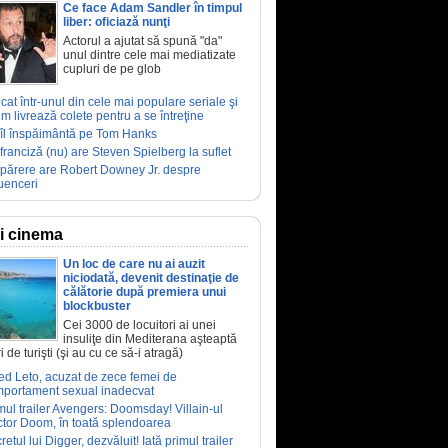
Ce face Adam Sandler în timpul
liber: oficiază nunţi
Actorul a ajutat să spună "da"
unul dintre cele mai mediatizate
cupluri de pe glob
ucat într-unul din cele mai populare seriale şi
m livrează colete pentru a se întreţine
îl înspăimântă pe Tom Hanks
franciză (nu) are Steven Spielberg la suflet
părere are Robert Downey Jr. despre
luenceri
ri cinema
Un loc de care nu ai auzit
niciodată, devenit destinaţie de
călătorie după premiera unui
blockbuster
Cei 3000 de locuitori ai unei
insuliţe din Mediterana aşteaptă
i de turişti (şi au cu ce să-i atragă)
ed Leto, acuzat de zece femei de
portament sexual inadecvat
mul trailer Avengers: Doomsday! Villain-ul
tor Doom, în toată splendoarea
retul lui Digger, dezvăluit! Iată primul trailer