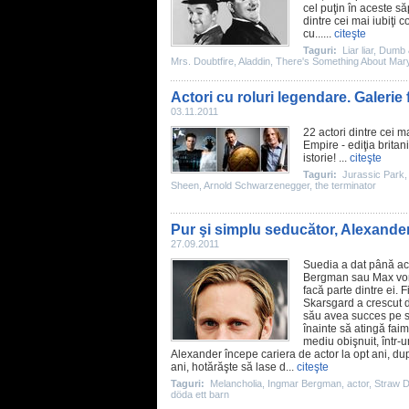
cel puţin în aceste s
dintre cei mai iubiţi 
cu... ...
citeşte
Taguri:
Liar liar
,
Dumb 
Mrs. Doubtfire
,
Aladdin
,
There's Something About Mar
Actori cu roluri legendare. Galerie 
03.11.2011
22 actori dintre cei m
Empire - ediţia britan
istorie! ...
citeşte
Taguri:
Jurassic Park
Sheen
,
Arnold Schwarzenegger
,
the terminator
Pur şi simplu seducător, Alexande
27.09.2011
Suedia a dat până acu
Bergman
sau
Max vo
facă parte dintre ei. 
Skarsgard a crescut d
său avea succes pe s
înainte să atingă fai
mediu obişnuit, într-u
Alexander începe cariera de actor la opt ani, d
ani, hotărăşte să lase d...
citeşte
Taguri:
Melancholia
,
Ingmar Bergman
,
actor
,
Straw 
döda ett barn