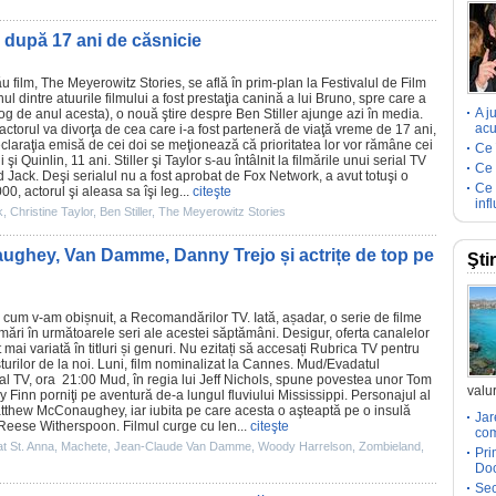
, după 17 ani de căsnicie
său
film
,
The Meyerowitz Stories
, se află în prim-plan la Festivalul de
Film
l dintre atuurile filmului a fost prestaţia canină a lui Bruno, spre care a
A j
g de anul acesta), o nouă ştire despre
Ben Stiller
ajunge azi în media.
acu
actorul va divorţa de cea care i-a fost parteneră de viaţă vreme de 17 ani,
eclaraţia emisă de cei doi se meţionează că prioritatea lor vor rămâne cei
Ce 
 şi Quinlin, 11 ani. Stiller şi Taylor s-au întâlnit la filmările unui serial TV
Ce 
d Jack
. Deşi serialul nu a fost aprobat de Fox Network, a avut totuşi o
Ce 
0, actorul şi aleasa sa îşi leg...
citeşte
inf
k
,
Christine Taylor
,
Ben Stiller
,
The Meyerowitz Stories
ghey, Van Damme, Danny Trejo și actrițe de top pe
Şti
a cum v-am obișnuit, a Recomandărilor TV. Iată, așadar, o serie de
filme
mări în următoarele seri ale acestei săptămâni. Desigur, oferta canalelor
mai variată în titluri și genuri. Nu ezitați să accesați
Rubrica TV
pentru
urilor de la noi. Luni,
film
nominalizat la Cannes. Mud/
Evadatul
al TV, ora 21:00 Mud, în regia lui
Jeff Nichols
, spune povestea unor Tom
valur
 Finn porniţi pe aventură de-a lungul fluviului Mississippi. Personajul al
tthew McConaughey
, iar iubita pe care acesta o aşteaptă pe o insulă
Jar
Reese Witherspoon
.
Filmul
curge cu len...
citeşte
com
at St. Anna
,
Machete
,
Jean-Claude Van Damme
,
Woody Harrelson
,
Zombieland
,
Pri
Doc
Sec