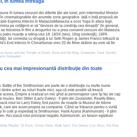
i, în lumea întreagă
ne în lumea cenzurii din diferite țări ale lumii, prin intermediul filmelor
în cinematografele din anumite zone geografice. Iată o listă propusă de
pple Express
.Interzis în MalaeziaMalaezia a scos Yoga în afara legii,
rmina pe cetăţenii ei să "devieze de la credinţa cea dreaptă" (în general,
Iar folosirea în
film
a drogurilor nu a prea convenit cenzurii din Malaezia.
au patru nuanţe a rating-ului 18: 18SX (sex), 18sg (violenţă), 18PA
tăţi). Iar comedia cu drogaţi a lui
Seth Rogen
şi
James Franco
bifează la
rld's End
Interzis în ChinaNumai vreo 20 de
filme
străine au voie să fie
ana Jones and the Temple of Doom
,
Anna and the King
,
Zoolander
,
Zack Snyder
,
trix Reloaded
 cea mai impresionantă distribuţie din toate
 Battle of the Smithsonian
are parte de o distribuţie cu multe nume
 dintre actori au roluri foarte mici, aşa că este posibil să treacă
 aceea, Empire a realizat un mic ghid al personajelor care îşi fac de cap
la muzeu.
Ben Stiller
(Larry Daley) - îl ştim din
Zoolander
,
Reality Bites
,
 joacă rolul lui Larry Daley, fost paznic de noapte la Muzeul de Istorie
k, care are acum propria sa companie. Când se întoarce pentru o vizită
i în cutii şi expediaţi la Smithsonian.
Hank Azaria
(Kahmunrah) - îl ştim
Men
. Aici joacă rolul principal negativ, Kahmunrah, un faraon egiptean
inite Playlist
,
30 Rock
,
Ghost Town
,
Walk hard: The Dewey Cox Story
,
Hot Rod
,