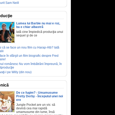
urit Sam Neill
ducţie
Lumea lui Barbie nu mai e roz,
ba e chiar albastră
Iată cine împiedică producţia unui
sequel şi de ce
ai că se face un nou film cu Harap-Alb? Iată
lii
face în sfârşit un film biografic despre Fred
aire!
mul românesc Nu vom îmbătrâni împreună, în
tproducţie
vaţi-l pe Willy (din nou)
nică
De ce fugim? - Umamusume
Pretty Derby - Începutul unei noi
ere
Jungle Pocket are un vis: să
devină cea mai rapidă
umamusume din lume, însă