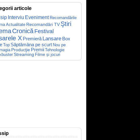
egorii articole
sip
Interviu
Eveniment
Recomandările
Ştiri
Recomandări TV
ema
Actualitate
nema
Cronică
Festival
sarele X
Lansare
Premieră
Box
Săptămâna pe scurt
ce
Top
Nou pe
Producţie
Premii
Tehnologie
magia
kbuster
Streaming
Filme și jocuri
ssip