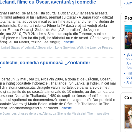
eland, filme cu Oscar, aventură și comedie
A m
ghar Farhadi
, se află pe lista scurtă la
Oscar
2017 iar seara aceasta
em
filmul
anterior al lui Farhadi, premiat cu
Oscar
- A Saparation - difuzat
Pro
ăptămâna mai aduce pe micul ecran
filme
aparținând unei multitudini de
referințele. Consultați
rubrica Filme la TV
dacă vreți să vedeți oferta
cran.
Film
cu
Oscar
și Globul de Aur. „
A Separation
”, de Asghar
rie, ora 22.10, TVR 2Nader şi Simin, un cuplu din Teheran, sunt pe
 să plece cu fiica lor din ţară, iar bărbatul nu e de acord. Când divorţul le
inţii ei, iar Nader, trezindu-se singur,...
citeşte
 United States of Leland
,
A Separation
,
Lone Survivor
,
Walk the Line
,
Le Proces
,
Şti
deta
 colecție, comedia spumoasă „Zoolander
Se 
e
Ast
Fil
pos
lberat
luni, 2 mai , ora 23, ProTVÎn 2004, a doua zi de Crăciun, Oceanul
Sal
i a înghiţit coastele Indoneziei, Thailandei, Sri Lankăi şi Indiei, în cel mai
 din istoria cunoscută. Uriaşele valuri mortale, de până la 30 de metri,
le şi staţiunile de pe coastă la intervale de 10 minute, au dus la moartea
ersoane. Numai în Thailanda, 1480 de copii au rămas orfani în urma
Cro
radisul spulberat nu documentează apocalipsa generală. Dar prezintă o
spaniole Alvarez şi Maria Belon, aflate de Crăciun în Thailanda, la The
ndenții lor cinematografici sunt Naomi...
citeşte
e Joan
,
Les choses de la vie
,
Aliens
,
La Sirene du Mississipi
,
The Impossible