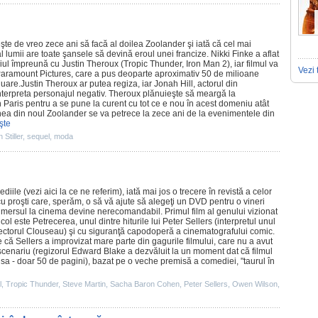
şte de vreo zece ani să facă al doilea
Zoolander
şi iată că cel mai
 lumii are toate şansele să devină eroul unei francize. Nikki Finke a aflat
ariul împreună cu
Justin Theroux
(Tropic Thunder, Iron Man 2), iar
filmul
va
Vezi 
 Paramount Pictures, care a pus deoparte aproximativ 50 de milioane
uare.Justin Theroux ar putea regiza, iar Jonah Hill, actorul din
nterpreta personajul negativ. Theroux plănuieşte să meargă la
aris pentru a se pune la curent cu tot ce e nou în acest domeniu atât
ţiunea din noul Zoolander se va petrece la zece ani de la evenimentele din
şte
 Stiller
,
sequel
,
moda
ediile (vezi
aici
la ce ne referim), iată mai jos o trecere în revistă a celor
u proşti care, sperăm, o să vă ajute să alegeţi un DVD pentru o vineri
 mersul la
cinema
devine nerecomandabil. Primul
film
al genului vizionat
icol este
Petrecerea
, unul dintre hiturile lui
Peter Sellers
(interpretul unul
spectorul Clouseau) şi cu siguranţă capodoperă a cinematografului comic.
e că Sellers a improvizat mare parte din gagurile filmului, care nu a avut
 scenariu (regizorul Edward Blake a dezvăluit la un moment dat că
filmul
 sa - doar 50 de pagini), bazat pe o veche premisă a comediei, "taurul în
l
,
Tropic Thunder
,
Steve Martin
,
Sacha Baron Cohen
,
Peter Sellers
,
Owen Wilson
,