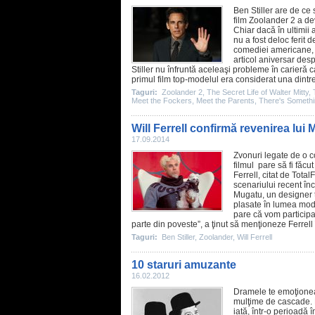
Ben Stiller
are de ce s
film
Zoolander 2
a dev
Chiar dacă în ultimii
nu a fost deloc ferit
comediei americane, i
articol aniversar des
Stiller nu înfruntă aceleaşi probleme în carieră
primul
film
top-modelul era considerat una dintre 
Taguri:
Zoolander 2
,
The Secret Life of Walter Mitty
,
Meet the Fockers
,
Meet the Parents
,
There's Somethi
Will Ferrell confirmă revenirea lui
17.09.2014
Zvonuri legate de o c
filmul
pare să fi făcut
Ferrell
, citat de Tota
scenariului recent înch
Mugatu, un designer t
plasate în lumea mode
pare că vom participa
parte din poveste”, a ţinut să menţioneze Ferrell
Taguri:
Ben Stiller
,
Zoolander
,
Will Ferrell
10 staruri amuzante
16.02.2012
Dramele te emoţionează
mulţime de cascade. 
iată, într-o perioadă 