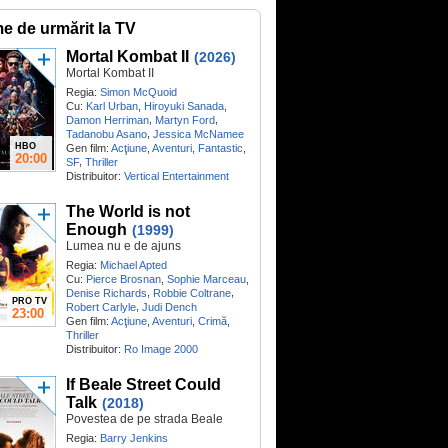
me de urmărit la TV
Mortal Kombat II
(2026)
Mortal Kombat II
Regia:
Simon McQuoid
Cu:
Karl Urban
,
Hiroyuki Sanada
,
,
,
Damon Herriman
Martyn Ford
,
Tadanobu Asano
Jessica McNamee
HBO
Gen film:
Acţiune
,
Aventuri
,
Fantastic
,
20:00
,
SF
Thriller
Distribuitor:
Vertical Entertainment
The World is not
Enough
(1999)
Lumea nu e de ajuns
Regia:
Michael Apted
Cu:
Pierce Brosnan
,
Sophie Marceau
,
,
,
Denise Richards
Robbie Coltrane
PRO TV
,
Robert Carlyle
Judi Dench
23:00
Gen film:
Acţiune
,
Aventuri
,
Crimă
,
Thriller
Distribuitor:
Ro Image 2000
If Beale Street Could
Talk
(2018)
Povestea de pe strada Beale
Regia:
Barry Jenkins