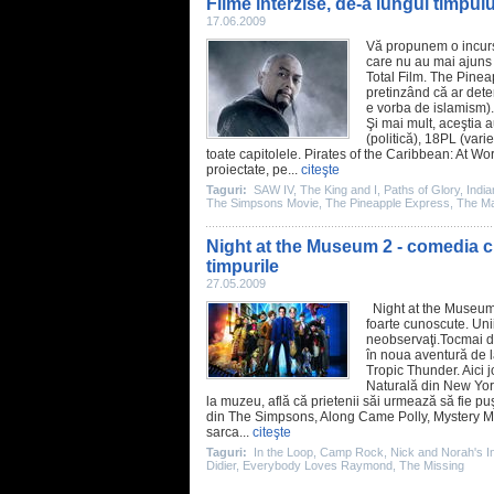
Filme interzise, de-a lungul timpulu
17.06.2009
Vă propunem o incursiu
care nu au mai ajuns 
Total
Film
.
The Pinea
pretinzând că ar dete
e vorba de islamism). 
Şi mai mult, aceştia 
(politică), 18PL (varie
toate capitolele.
Pirates of the Caribbean: At Wo
proiectate, pe...
citeşte
Taguri:
SAW IV
,
The King and I
,
Paths of Glory
,
Indi
The Simpsons Movie
,
The Pineapple Express
,
The Ma
Night at the Museum 2 - comedia cu
timpurile
27.05.2009
Night at the Museum:
foarte cunoscute. Unii
neobservaţi.Tocmai de
în noua aventură de 
Tropic Thunder
. Aici
Naturală din New Yor
la muzeu, află că prietenii săi urmează să fie puş
din
The Simpsons
,
Along Came Polly
,
Mystery 
sarca...
citeşte
Taguri:
In the Loop
,
Camp Rock
,
Nick and Norah's Inf
Didier
,
Everybody Loves Raymond
,
The Missing