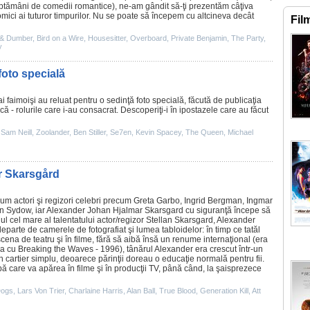
ăptămâni de comedii romantice), ne-am gândit să-ţi prezentăm câţiva
comici ai tuturor timpurilor. Nu se poate să începem cu altcineva decât
Fil
& Dumber
,
Bird on a Wire
,
Housesitter
,
Overboard
,
Private Benjamin
,
The Party
,
y
foto specială
ai faimoişi au reluat pentru o sedinţă foto specială, făcută de publicaţia
ică - rolurile care i-au consacrat. Descoperiţi-i în ipostazele care au făcut
,
Sam Neill
,
Zoolander
,
Ben Stiller
,
Se7en
,
Kevin Spacey
,
The Queen
,
Michael
r Skarsgård
m actori şi regizori celebri precum
Greta Garbo
,
Ingrid Bergman
,
Ingmar
n Sydow
, iar Alexander Johan Hjalmar Skarsgard cu siguranţă începe să
Fiul cel mare al talentatului actor/regizor Stellan Skarsgard, Alexander
eparte de camerele de fotografiat şi lumea tabloidelor: în timp ce tatăl
cena de teatru şi în
filme
, fără să aibă însă un renume internaţional (era
ma cu
Breaking the Waves
- 1996), tânărul Alexander era crescut într-un
n cartier simplu, deoarece părinţii doreau o educaţie normală pentru fii.
upă care va apărea în
filme
şi în producţii TV, până când, la şaisprezece
Dogs
,
Lars Von Trier
,
Charlaine Harris
,
Alan Ball
,
True Blood
,
Generation Kill
,
Att