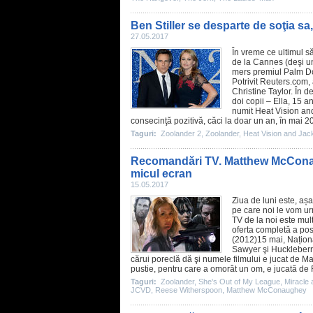
Ben Stiller se desparte de soţia sa
27.05.2017
În vreme ce ultimul 
de la Cannes (deşi unu
mers
premiul
Palm Do
Potrivit Reuters.com, 
Christine Taylor
. În d
doi copii – Ella, 15 ani
numit
Heat Vision an
consecinţă pozitivă, căci la doar un an, în mai 200
Taguri:
Zoolander 2
,
Zoolander
,
Heat Vision and Jac
Recomandări TV. Matthew McConau
micul ecran
15.05.2017
Ziua de luni este, aș
pe care noi le vom ur
TV de la noi este mult 
oferta completă a post
(
2012
)15 mai, Națion
Sawyer şi Huckleberry
cărui poreclă dă şi numele filmului e jucat de
Ma
pustie, pentru care a omorât un om, e jucată de
Taguri:
Zoolander
,
She's Out of My League
,
Miracle 
JCVD
,
Reese Witherspoon
,
Matthew McConaughey