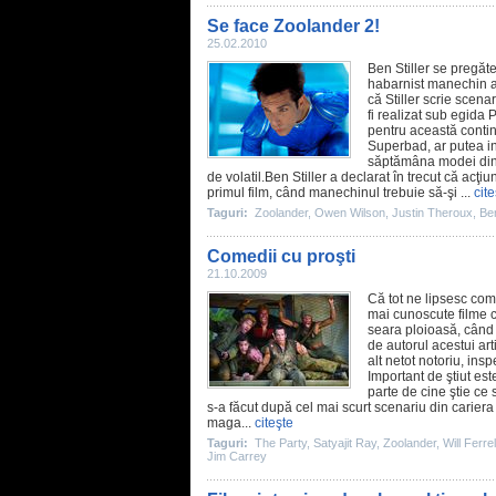
Se face Zoolander 2!
25.02.2010
Ben Stiller
se pregăte
habarnist manechin al
că Stiller scrie scen
fi realizat sub egida
pentru această contin
Superbad, ar putea i
săptămâna modei din P
de volatil.Ben Stiller a declarat în trecut că ac
primul
film
, când manechinul trebuie să-şi ...
cite
Taguri:
Zoolander
,
Owen Wilson
,
Justin Theroux
,
Ben
Comedii cu proşti
21.10.2009
Că tot ne lipsesc com
mai cunoscute
filme
c
seara ploioasă, când
de autorul acestui art
alt netot notoriu, in
Important de ştiut est
parte de cine ştie ce
s-a făcut după cel mai scurt scenariu din cariera
maga...
citeşte
Taguri:
The Party
,
Satyajit Ray
,
Zoolander
,
Will Ferrel
Jim Carrey