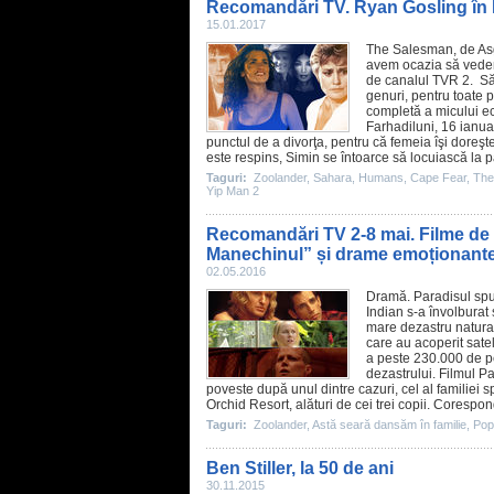
Recomandări TV. Ryan Gosling în L
15.01.2017
The Salesman
, de
As
avem ocazia să ved
de canalul TVR 2. S
genuri, pentru toate p
completă a micului e
Farhadiluni, 16 ianua
punctul de a divorţa, pentru că femeia îşi doreşte
este respins, Simin se întoarce să locuiască la păr
Taguri:
Zoolander
,
Sahara
,
Humans
,
Cape Fear
,
The
Yip Man 2
Recomandări TV 2-8 mai. Filme de
Manechinul” și drame emoționant
02.05.2016
Dramă.
Paradisul spu
Indian s-a învolburat ş
mare dezastru natural
care au acoperit sate
a peste 230.000 de p
dezastrului.
Filmul
Pa
poveste după unul dintre cazuri, cel al familiei 
Orchid Resort, alături de cei trei copii. Corespo
Taguri:
Zoolander
,
Astă seară dansăm în familie
,
Pop
Ben Stiller, la 50 de ani
30.11.2015