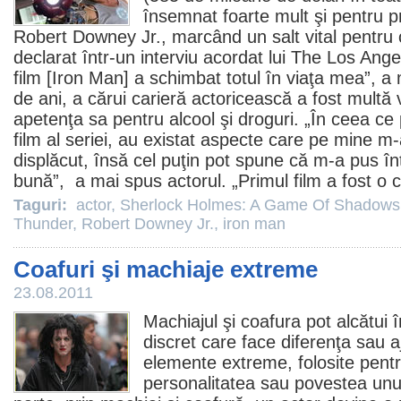
însemnat foarte mult şi pentru p
Robert Downey Jr.
, marcând un salt vital pentru
declarat într-un interviu acordat lui The Los Ang
film
[Iron Man] a schimbat totul în viaţa mea”, a m
de ani, a cărui carieră actoricească a fost mult
apetenţa sa pentru alcool şi droguri. „În ceea ce 
film al seriei, au existat aspecte care pe mine 
displăcut, însă cel puţin pot spune că m-a pus în
bună”, a mai spus actorul. „Primul
film
a fost o c
Taguri:
actor
,
Sherlock Holmes: A Game Of Shadows
Thunder
,
Robert Downey Jr.
,
iron man
Coafuri şi machiaje extreme
23.08.2011
Machiajul şi coafura pot alcătui 
discret care face diferenţa sau a
elemente extreme, folosite pent
personalitatea sau povestea unui