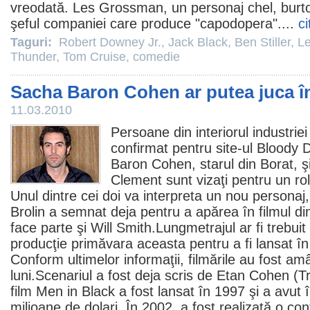
vreodată. Les Grossman, un personaj chel, burto
şeful companiei care produce "capodopera"....
ci
Taguri:
Robert Downey Jr.
,
Jack Black
,
Ben Stiller
,
L
Thunder
,
Tom Cruise
,
comedie
Sacha Baron Cohen ar putea juca î
11.03.2010
Persoane din interiorul industrie
confirmat pentru site-ul Bloody 
Baron Cohen
, starul din
Borat
, 
Clement
sunt vizaţi pentru un ro
Unul dintre cei doi va interpreta un nou persona
Brolin
a semnat deja pentru a apărea în
filmul
din
face parte şi
Will Smith
.Lungmetrajul ar fi trebuit
producţie primăvara aceasta pentru a fi lansat î
Conform ultimelor informaţii, filmările au fost a
luni.Scenariul a fost deja scris de
Etan Cohen
(
T
film
Men in Black a fost lansat în 1997 şi a avut 
milioane de dolari. În 2002, a fost realizată o con