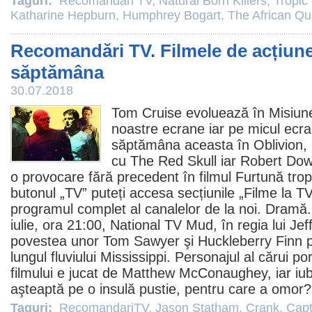
Taguri:
Recomandări TV
,
Natural Born Killers
,
Tropic
Katharine Hepburn
,
Humphrey Bogart
,
The African Q
Recomandări TV. Filmele de acțiun
săptămâna
30.07.2018
Tom Cruise
evoluează în Misiune
noastre ecrane iar pe micul ecra
săptămâna aceasta în Oblivion, 
cu The Red Skull iar
Robert Dow
o provocare fără precedent în
filmul
Furtună trop
butonul „TV” puteți accesa secțiunile „
Filme la T
programul complet
al canalelor de la noi. Dramă
iulie, ora 21:00, National TV Mud, în regia lui
Jef
povestea unor Tom Sawyer şi Huckleberry Finn p
lungul fluviului Mississippi. Personajul al cărui p
filmului e jucat de
Matthew McConaughey
, iar i
aşteaptă pe o insulă pustie, pentru care a omor?
Taguri:
RecomandariTV
,
Jason Statham
,
Crank
,
Capt