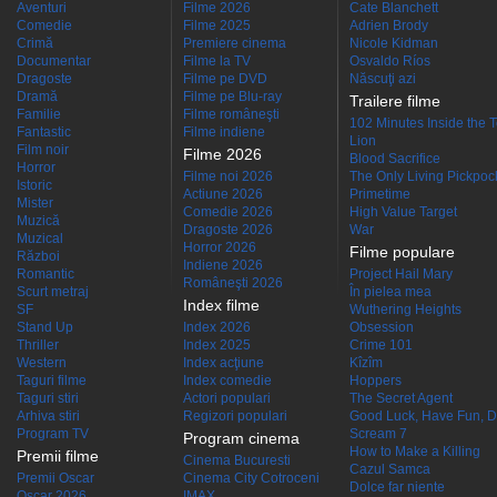
Aventuri
Filme 2026
Cate Blanchett
Comedie
Filme 2025
Adrien Brody
Crimă
Premiere cinema
Nicole Kidman
Documentar
Filme la TV
Osvaldo Ríos
Dragoste
Filme pe DVD
Născuţi azi
Dramă
Filme pe Blu-ray
Trailere filme
Familie
Filme româneşti
102 Minutes Inside the 
Fantastic
Filme indiene
Lion
Film noir
Filme 2026
Blood Sacrifice
Horror
Filme noi 2026
The Only Living Pickpocke
Istoric
Actiune 2026
Primetime
Mister
Comedie 2026
High Value Target
Muzică
Dragoste 2026
War
Muzical
Horror 2026
Filme populare
Război
Indiene 2026
Romantic
Project Hail Mary
Româneşti 2026
Scurt metraj
În pielea mea
Index filme
SF
Wuthering Heights
Stand Up
Index 2026
Obsession
Thriller
Index 2025
Crime 101
Western
Index acţiune
Kîzîm
Taguri filme
Index comedie
Hoppers
Taguri stiri
Actori populari
The Secret Agent
Arhiva stiri
Regizori populari
Good Luck, Have Fun, D
Program TV
Scream 7
Program cinema
How to Make a Killing
Premii filme
Cinema Bucuresti
Cazul Samca
Premii Oscar
Cinema City Cotroceni
Dolce far niente
Oscar 2026
IMAX