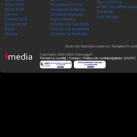
The Last Viking
Oscar 2025
Movieplex Cinema
Kill Bill: The Whole Blood
Oscar 2024
Hollywood Multiplex
The Bride!
Cannes
Cineplexx Baneasa
Cold Storage
Cannes 2026
Happy Cinema
Globul de Aur
Cinema City Sun Plaza
Berlin
Cinema City Mega Mall
Venetia
Cinema City ParkLake
Acest site folosește cookie-uri. Navigând în conti
Copyright© 2000-2026 Cinemagia®
Termeni şi condiţii
|
Contact
|
Politica de confidențialitate
|
A.N.P.C