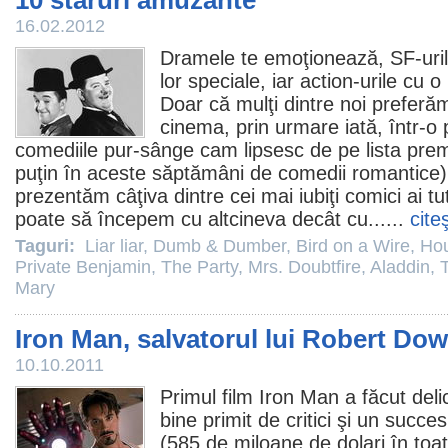
10 staruri amuzante
16.02.2012
Dramele te emoţionează, SF-urile 
lor speciale, iar action-urile cu
Doar că mulţi dintre noi preferă
cinema
, prin urmare iată, într-o
comediile pur-sânge cam lipsesc de pe lista premi
puţin în aceste săptămâni de comedii romantice)
prezentăm câţiva dintre cei mai iubiţi comici ai tu
poate să începem cu altcineva decât cu... ...
cite
Taguri:
Liar liar
,
Dumb & Dumber
,
Bird on a Wire
,
Hou
Private Benjamin
,
The Party
,
Mrs. Doubtfire
,
Aladdin
,
Mary
Iron Man, salvatorul lui Robert Dow
10.10.2011
Primul
film
Iron Man
a făcut delic
bine primit de critici şi un succe
(585 de miloane de dolari în toa