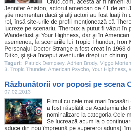
Chud.com, acesta ar fi nimeni alt
Jennifer Aniston
, actorul american de 41 de ani
ştie momentan dacă şi alţi actori au fost luaţi în
rol, însă site-urile de profil menţionează că The
lucreze pe scenariu. Theroux a putut fi văzut în
Wanderlust
şi
Your Highness
, dar şi în
American
asemenea, la scenariile lui
Tropic Thunder
,
Iron
Personajul Doctor Strange a fost creat în 1963 
Ditko, şi şi-a început aventurile drept un chirurg 
Taguri:
Patrick Dempsey
,
Adrien Brody
,
Viggo Morte
3
,
Tropic Thunder
,
American Psycho
,
Your Highness
,
Răzbunătorii vor poposi pe scena O
07.02.2013
Filmul
cu cele mai mari încasări
a fost răsplătit de Academia de
nominalizare la categoria Cele m
Se lucrează acum la o continuare
aduce din nou împreună pe supereroi adunaţi îm