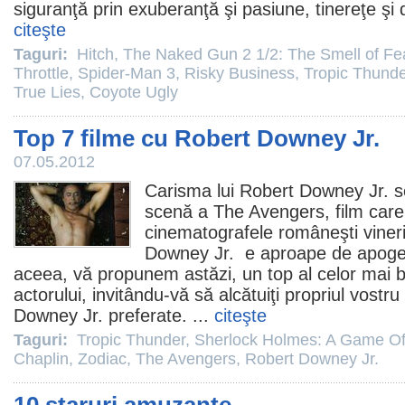
siguranţă prin exuberanţă şi pasiune, tinereţe şi d
citeşte
Taguri:
Hitch
,
The Naked Gun 2 1/2: The Smell of Fe
Throttle
,
Spider-Man 3
,
Risky Business
,
Tropic Thunde
True Lies
,
Coyote Ugly
Top 7 filme cu Robert Downey Jr.
07.05.2012
Carisma lui
Robert Downey Jr.
se
scenă a The Avengers,
film
care 
cinematografele româneşti viner
Downey Jr. e aproape de apogeu
aceea, vă propunem astăzi, un top al celor mai b
actorului, invitându-vă să alcătuiţi propriul vostru
Downey Jr. preferate. ...
citeşte
Taguri:
Tropic Thunder
,
Sherlock Holmes: A Game O
Chaplin
,
Zodiac
,
The Avengers
,
Robert Downey Jr.