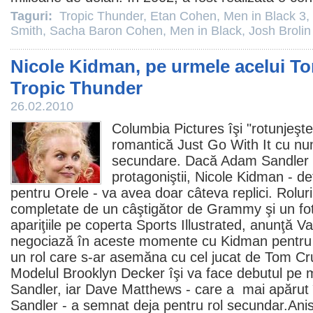
Taguri:
Tropic Thunder
,
Etan Cohen
,
Men in Black 3
,
Smith
,
Sacha Baron Cohen
,
Men in Black
,
Josh Brolin
Nicole Kidman, pe urmele acelui T
Tropic Thunder
26.02.2010
Columbia Pictures îşi "rotunjeşte
romantică Just Go With It cu num
secundare. Dacă
Adam Sandler
protagoniştii,
Nicole Kidman
- de
pentru
Orele
- va avea doar câteva replici. Rolur
completate de un câştigător de Grammy şi un f
apariţiile pe coperta Sports Illustrated, anunţă Va
negociază în aceste momente cu Kidman pentru
un rol care s-ar asemăna cu cel jucat de Tom Cr
Modelul
Brooklyn Decker
îşi va face debutul pe m
Sandler, iar
Dave Matthews
- care a mai apărut
Sandler - a semnat deja pentru rol secundar.Anis