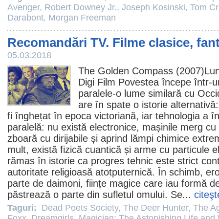
Avenger
,
Robert Downey Jr.
,
Joseph Kosinski
,
Tom Cr
Darabont
,
Morgan Freeman
Recomandări TV. Filme clasice, fan
05.03.2018
The Golden Compass
(2007)Luni
Digi
Film
Povestea începe într-un
paralele-o lume similară cu Occi
are în spate o istorie alternativ
fi înghețat în epoca victoriană, iar tehnologia a în
paralelă: nu există electronice, mașinile merg cu
zboară cu dirijabile și aprind lămpi chimice extr
mult, există fizică cuantică și arme cu particule
rămas în istorie ca progres tehnic este strict con
autoritate religioasă atotputernică. În schimb, eroi
parte de daimoni, ființe magice care iau formă de
păstrează o parte din sufletul omului.
Se
...
citeşt
Taguri:
Dead Poets Society
,
The Deer Hunter
,
The Ag
Foxx
,
Dreamgirls
,
Magician: The Astonishing Life and