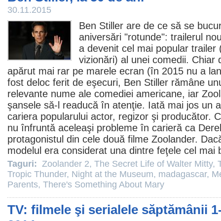
30.11.2015
Ben Stiller
are de ce să se bucur
aniversări "rotunde": trailerul no
a devenit cel mai popular trailer
vizionări) al unei comedii. Chiar 
apărut mai rar pe marele ecran (în 2015 nu a la
fost deloc ferit de eşecuri, Ben Stiller rămâne un
relevante nume ale comediei americane, iar Zool
şansele să-l readucă în atenţie. Iată mai jos un a
cariera popularului actor, regizor şi producător. C
nu înfruntă aceleaşi probleme în carieră ca Dere
protagonistul din cele două
filme
Zoolander. Dacă
modelul era considerat una dintre feţele cel mai 
Taguri:
Zoolander 2
,
The Secret Life of Walter Mitty
,
Tropic Thunder
,
Night at the Museum
,
madagascar
,
Me
Parents
,
There's Something About Mary
TV: filmele şi serialele săptămânii 