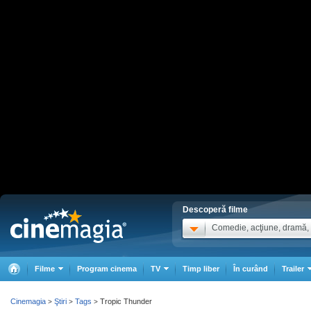
Descoperă filme
Comedie, acţiune, dramă, .
Filme
Program cinema
TV
Timp liber
În curând
Trailer
Cinemagia
Ştiri
Tags
Tropic Thunder
>
>
>