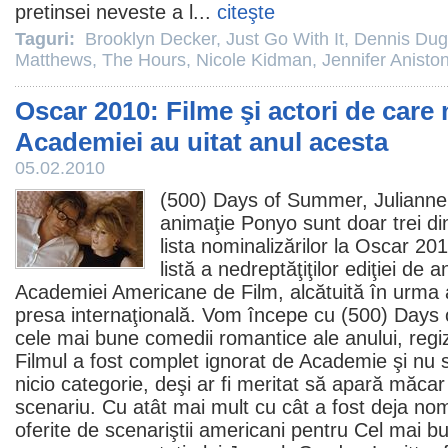
pretinsei neveste a l...
citeşte
Taguri:
Brooklyn Decker
,
Just Go With It
,
Dennis Du
Matthews
,
The Hours
,
Nicole Kidman
,
Jennifer Anisto
Oscar 2010: Filme şi actori de care
Academiei au uitat anul acesta
05.02.2010
(500) Days of Summer
,
Juliann
animaţie
Ponyo
sunt doar trei di
lista nominalizărilor la
Oscar 20
listă a nedreptăţiţilor ediţiei de 
Academiei Americane de
Film
, alcătuită în urma 
presa internaţională. Vom începe cu (500) Days
cele mai bune comedii romantice ale anului, reg
Filmul
a fost complet ignorat de Academie şi nu s
nicio categorie, deşi ar fi meritat să apară măca
scenariu. Cu atât mai mult cu cât a fost deja nom
oferite de scenariştii americani pentru Cel mai bu