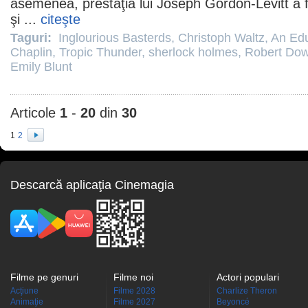
asemenea, prestaţia lui
Joseph Gordon-Levitt
a f
şi ...
citeşte
Taguri:
Inglourious Basterds
,
Christoph Waltz
,
An Edu
Chaplin
,
Tropic Thunder
,
sherlock holmes
,
Robert Dow
Emily Blunt
Articole
1
-
20
din
30
1
2
Descarcă aplicaţia Cinemagia
Filme pe genuri
Filme noi
Actori populari
Acţiune
Filme 2028
Charlize Theron
Animaţie
Filme 2027
Beyoncé