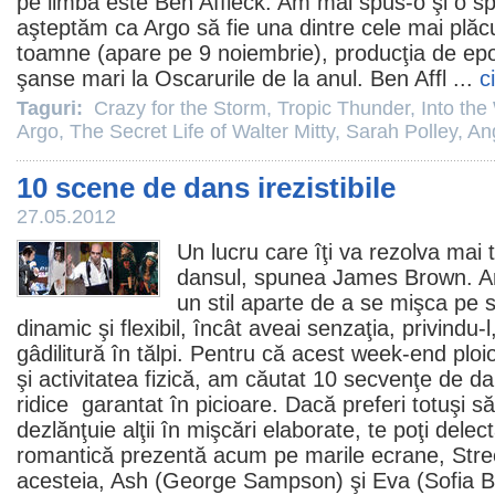
pe limbă este
Ben Affleck
. Am mai spus-o şi o s
aşteptăm ca
Argo
să fie una dintre cele mai plăc
toamne (apare pe 9 noiembrie), producţia de epo
şanse mari la Oscarurile de la anul.
Ben Affl
...
c
Taguri:
Crazy for the Storm
,
Tropic Thunder
,
Into the
Argo
,
The Secret Life of Walter Mitty
,
Sarah Polley
,
Ang
10 scene de dans irezistibile
27.05.2012
Un lucru care îţi va rezolva mai
dansul, spunea James Brown. Art
un stil aparte de a se mişca pe s
dinamic şi flexibil, încât aveai senzaţia, privindu-
gâdilitură în tălpi. Pentru că acest week-end ploio
şi activitatea fizică, am căutat 10 secvenţe de da
ridice garantat în picioare. Dacă preferi totuşi s
dezlănţuie alţii în mişcări elaborate, te poţi del
romantică prezentă acum pe marile ecrane,
Str
acesteia, Ash (
George Sampson
) şi Eva (
Sofia B