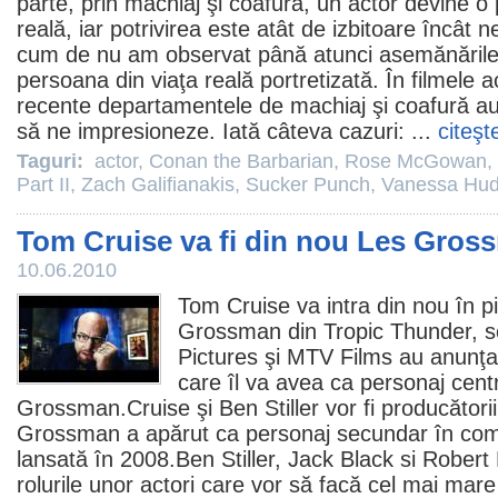
parte, prin machiaj şi coafură, un actor devine o
reală, iar potrivirea este atât de izbitoare încât
cum de nu am observat până atunci asemănările fi
persoana din viaţa reală portretizată. În
filmele
ac
recente departamentele de machiaj şi coafură au re
să ne impresioneze. Iată câteva cazuri: ...
citeşt
Taguri:
actor
,
Conan the Barbarian
,
Rose McGowan
,
Part II
,
Zach Galifianakis
,
Sucker Punch
,
Vanessa Hu
Tom Cruise va fi din nou Les Gros
10.06.2010
Tom Cruise
va intra din nou în p
Grossman din
Tropic Thunder
, 
Pictures şi MTV Films au anunţa
care îl va avea ca personaj cent
Grossman.Cruise şi
Ben Stiller
vor fi producătorii
Grossman a apărut ca personaj secundar în com
lansată în 2008.Ben Stiller,
Jack Black
si
Robert 
rolurile unor actori care vor să facă cel mai mar