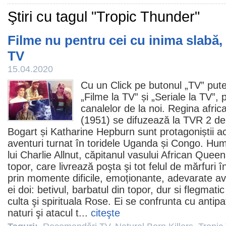
Ştiri cu tagul "Tropic Thunder"
Filme nu pentru cei cu inima slabă, 
TV
15.04.2020
Cu un Click pe butonul „TV” pute
„
Filme la TV
” și „
Seriale la TV
”, 
canalelor de la noi. Regina afric
(1951) se difuzează la TVR 2 de
Bogart
și
Katharine Hepburn
sunt protagoniștii 
aventuri turnat în toridele Uganda și Congo. Hum
lui Charlie Allnut, căpitanul vasului African Quee
topor, care livrează poşta şi tot felul de mărfuri în
prin momente dificile, emoționante, adevarate av
ei doi: betivul, barbatul din topor, dur si flegmati
culta şi spirituala Rose. Ei se confrunta cu antipat
naturi şi atacul t...
citeşte