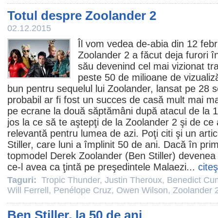
Totul despre Zoolander 2
02.12.2015
Îl vom vedea de-abia din 12 febr
Zoolander 2
a făcut deja furori în
său devenind cel mai vizionat tra
peste 50 de milioane de vizualiz
bun pentru sequelul lui Zoolander, lansat pe 28 
probabil ar fi fost un succes de casă mult mai ma
pe ecrane la două săptămâni după atacul de la 1
jos la ce să te aştepţi de la Zoolander 2 şi de ce
relevantă pentru lumea de azi. Poţi citi şi un art
Stiller, care luni a împlinit 50 de ani
. Dacă în pri
topmodel Derek Zoolander (Ben Stiller) devenea 
ce-l avea ca ţintă pe preşedintele Malaezi...
cite
Taguri:
Tropic Thunder
,
Justin Theroux
,
Benedict Cu
Will Ferrell
,
Penélope Cruz
,
Owen Wilson
,
Zoolander 
Ben Stiller, la 50 de ani