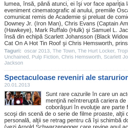
lumea, însă, până atunci, ei îşi vor face apariţia 
eveniment cinematografic al anului,
premiile
Osc
comunicat remis de Academie şi preluat de co
Downey Jr.
(Iron Man),
Chris Evans
(Captain Am
(Hawkeye),
Mark Ruffalo
(Hulk) şi
Samuel L. Ja
însă din echipă
Scarlett Johansson
(Black Widow)
Cat On A Hot Tin Roof şi
Chris Hemsworth
, prins
Taguri:
oscar 2013
,
The Town
,
The Hurt Locker
,
Trop
Unchained
,
Pulp Fiction
,
Chris Hemsworth
,
Scarlett J
Jackson
Spectaculoase reveniri ale starurior
20.01.2013
Sunt rare cazurile în care un act
menţină neîntreruptă cariera de 
coborâşuri în evoluţie are parte f
scoşi din scenă de o serie de
filme
proaste, alţii 
personală, alţii se retrag pentru că îşi schimbă d
(vezi
Arnold Schwarzenegger
care revine anul a