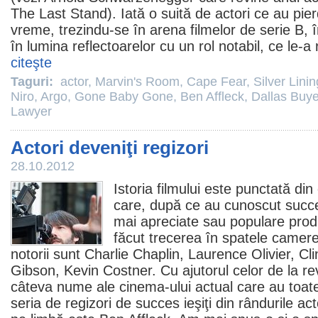
The Last Stand
). Iată o suită de actori ce au pie
vreme, trezindu-se în arena filmelor de serie B, î
în lumina reflectoarelor cu un rol notabil, ce le-a r
citeşte
Taguri:
actor
,
Marvin's Room
,
Cape Fear
,
Silver Lini
Niro
,
Argo
,
Gone Baby Gone
,
Ben Affleck
,
Dallas Buye
Lawyer
Actori deveniţi regizori
28.10.2012
Istoria filmului este punctată di
care, după ce au cunoscut succes
mai apreciate sau populare produc
făcut trecerea în spatele camere
notorii sunt Charlie Chaplin,
Laurence Olivier
,
Cl
Gibson
,
Kevin Costner
. Cu ajutorul celor de la re
câteva nume ale
cinema
-ului actual care au toa
seria de regizori de succes ieşiţi din rândurile ac