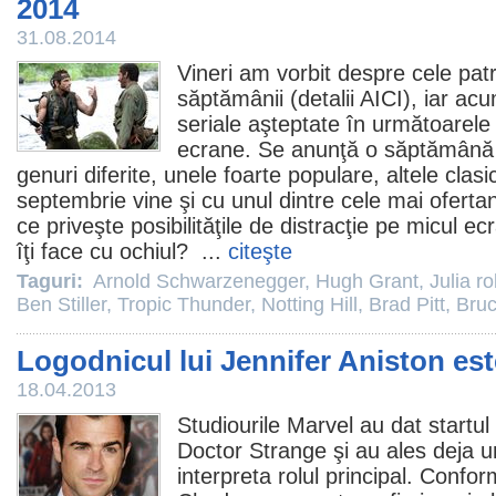
2014
31.08.2014
Vineri am vorbit despre cele pat
săptămânii (detalii
AICI
), iar ac
seriale aşteptate în următoarele 
ecrane. Se anunţă o săptămână c
genuri diferite, unele foarte populare, altele cla
septembrie vine şi cu unul dintre cele mai ofert
ce priveşte posibilităţile de distracţie pe micul e
îţi face cu ochiul? ...
citeşte
Taguri:
Arnold Schwarzenegger
,
Hugh Grant
,
Julia r
Ben Stiller
,
Tropic Thunder
,
Notting Hill
,
Brad Pitt
,
Bruc
Logodnicul lui Jennifer Aniston es
18.04.2013
Studiourile Marvel au dat startul
Doctor Strange
şi au ales deja u
interpreta rolul principal. Confor