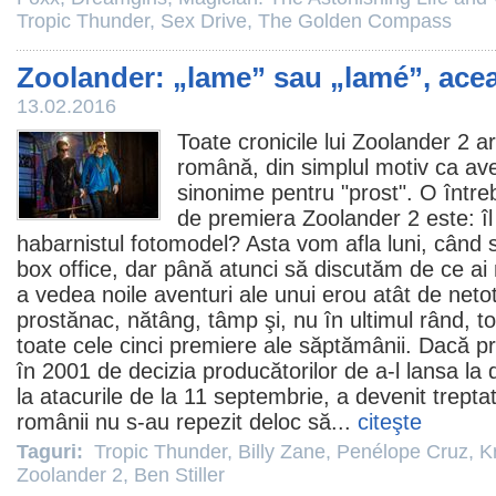
Tropic Thunder
,
Sex Drive
,
The Golden Compass
Zoolander: „lame” sau „lamé”, aceas
13.02.2016
Toate cronicile lui
Zoolander 2
ar
română, din simplul motiv ca a
sinonime pentru "prost". O între
de premiera Zoolander 2 este: îl
habarnistul fotomodel? Asta vom afla luni, când s
box office, dar până atunci să discutăm de ce a
a vedea noile aventuri ale unui erou atât de neto
prostănac, nătâng, tâmp şi, nu în ultimul rând, ton
toate
cele cinci premiere ale săptămânii
. Dacă p
în 2001 de decizia producătorilor de a-l lansa l
la atacurile de la 11 septembrie, a devenit treptat
românii nu s-au repezit deloc să...
citeşte
Taguri:
Tropic Thunder
,
Billy Zane
,
Penélope Cruz
,
K
Zoolander 2
,
Ben Stiller