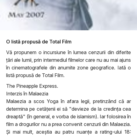
O listă propusă de Total Film
Vă propunem o incursiune în lumea cenzurii din diferite
țări ale lumii, prin intermediul filmelor care nu au mai ajuns
în cinematografele din anumite zone geografice. Iată o
listă propusă de Total Film.
The Pineapple Express.
Interzis în Malaezia
Malaezia a scos Yoga în afara legii, pretinzând că ar
determina pe cetăţenii ei să "devieze de la credinţa cea
dreaptă" (în general, e vorba de islamism). Iar folosirea în
film a drogurilor nu a prea convenit cenzurii din Malaezia.
Şi mai mult, aceştia au patru nuanţe a rating-ului 18: