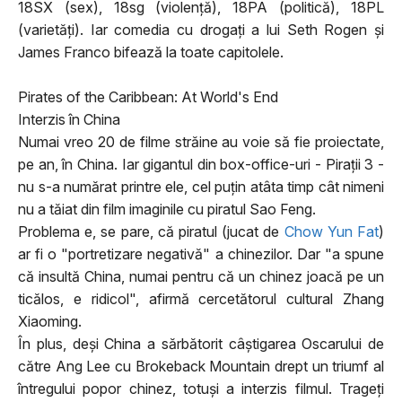
18SX (sex), 18sg (violenţă), 18PA (politică), 18PL
(varietăţi). Iar comedia cu drogaţi a lui Seth Rogen şi
James Franco bifează la toate capitolele.
Pirates of the Caribbean: At World's End
Interzis în China
Numai vreo 20 de filme străine au voie să fie proiectate,
pe an, în China. Iar gigantul din box-office-uri - Piraţii 3 -
nu s-a numărat printre ele, cel puţin atâta timp cât nimeni
nu a tăiat din film imaginile cu piratul Sao Feng.
Problema e, se pare, că piratul (jucat de
Chow Yun Fat
)
ar fi o "portretizare negativă" a chinezilor. Dar "a spune
că insultă China, numai pentru că un chinez joacă pe un
ticălos, e ridicol", afirmă cercetătorul cultural Zhang
Xiaoming.
În plus, deşi China a sărbătorit câştigarea Oscarului de
către Ang Lee cu Brokeback Mountain drept un triumf al
întregului popor chinez, totuşi a interzis filmul. Trageţi