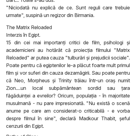
Bart... Toate s-au dus.
"Niciodată nu explică de ce. Sunt reguli care trebuie
urmate", suspină un regizor din Birmania.
The Matrix Reloaded
Interzis în Egipt.
15 din cei mai importanţi critici de film, psihologi şi
academicieni au hotărât că proiecţia filmului "Matrix
Reloaded" ar putea cauza "tulburări şi prejudicii sociale".
Poate pentru că egiptenilor le-a plăcut foarte mult primul
film şi vor suferi din cauza dezamăgirii. Sau poate pentru
că Neo, Morpheus şi Trinity trăiau într-un oraş numit
Zion....un local subpământean sordid sau ţara
făgăduinţei a evreilor? Oricum, populaţia - în majoritate
musulmană - nu pare impresionată. "Nu există o scenă
anume pe care am considerat-o criticabilă - e vorba
despre filmul în sine", declară Madkour Thabit, şeful
cenzurii din Egipt.