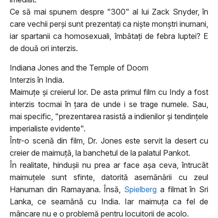
Ce să mai spunem despre "300" al lui Zack Snyder, în
care vechii perşi sunt prezentaţi ca nişte monştri inumani,
iar spartanii ca homosexuali, îmbătaţi de febra luptei? E
de două ori interzis.
Indiana Jones and the Temple of Doom
Interzis în India.
Maimuţe şi creierul lor. De asta primul film cu Indy a fost
interzis tocmai în ţara de unde i se trage numele. Sau,
mai specific, "prezentarea rasistă a indienilor şi tendinţele
imperialiste evidente".
Într-o scenă din film, Dr. Jones este servit la desert cu
creier de maimuţă, la banchetul de la palatul Pankot.
În realitate, hinduşii nu prea ar face aşa ceva, întrucât
maimuţele sunt sfinte, datorită asemănării cu zeul
Hanuman din Ramayana. Însă,
Spielberg
a filmat în Sri
Lanka, ce seamănă cu India. Iar maimuţa ca fel de
mâncare nu e o problemă pentru locuitorii de acolo.