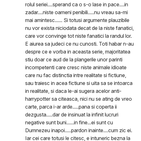
rolul seriei....sperand ca o s-o lase in pace....in
zadar....niste oameni penibili.....nu vreau sa-mi
mai amintesc...... Si totusi argumente plauzibile
nu vor exista niciodata decat de la niste fanatici,
care vor convinge tot niste fanatici la randul lor.
E aiurea sa judeci ce nu cunosti. Toti habar n-au
despre ce e vorba in aceasta serie, majoritatea
stiu doar ce aud de la plangerile unor parinti
incompetenti care cresc niste animale idioate
care nu fac distinctia intre realitate si fictiune,
sau traiesc in acea fictiune si uita sa se intoarca
in realitate, si daca le-ai sugera acelor anti-
harrypotter sa citeasca, nici nu se ating de vreo
carte, parca i-ar arde.....pana si coperta ii
dezgusta.....dar de insinuat la infinit lucruri
negative sunt buni......in fine...ei sunt cu
Dumnezeu inapoi.....pardon inainte....cum zic ei.
Iar cei care totusi le citesc, e intuneric bezna la