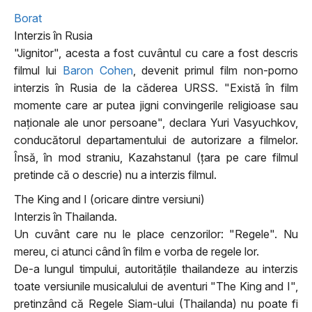
Borat
Interzis în Rusia
"Jignitor", acesta a fost cuvântul cu care a fost descris
filmul lui
Baron Cohen
, devenit primul film non-porno
interzis în Rusia de la căderea URSS. "Există în film
momente care ar putea jigni convingerile religioase sau
naţionale ale unor persoane", declara Yuri Vasyuchkov,
conducătorul departamentului de autorizare a filmelor.
Însă, în mod straniu, Kazahstanul (ţara pe care filmul
pretinde că o descrie) nu a interzis filmul.
The King and I (oricare dintre versiuni)
Interzis în Thailanda.
Un cuvânt care nu le place cenzorilor: "Regele". Nu
mereu, ci atunci când în film e vorba de regele lor.
De-a lungul timpului, autorităţile thailandeze au interzis
toate versiunile musicalului de aventuri "The King and I",
pretinzând că Regele Siam-ului (Thailanda) nu poate fi