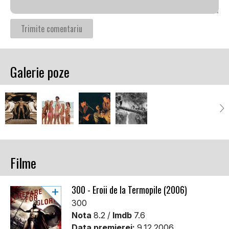
Galerie poze
Filme
300 - Eroii de la Termopile (2006)
300
Nota
8.2 /
Imdb
7.6
Data premierei:
9.12.2006