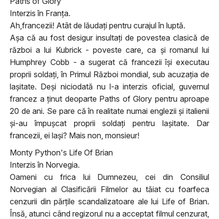
Paths of Glory
Interzis în Franţa.
Ah,francezii! Atât de lăudaţi pentru curajul în luptă.
Aşa că au fost desigur insultaţi de povestea clasică de
război a lui Kubrick - poveste care, ca şi romanul lui
Humphrey Cobb - a sugerat că francezii îşi executau
proprii soldaţi, în Primul Război mondial, sub acuzaţia de
laşitate. Deşi niciodată nu l-a interzis oficial, guvernul
francez a ţinut deoparte Paths of Glory pentru aproape
20 de ani. Se pare că în realitate numai englezii şi italienii
şi-au împuşcat proprii soldaţi pentru laşitate. Dar
francezii, ei laşi? Mais non, monsieur!
Monty Python's Life Of Brian
Interzis în Norvegia.
Oameni cu frica lui Dumnezeu, cei din Consiliul
Norvegian al Clasificării Filmelor au tăiat cu foarfeca
cenzurii din părţile scandalizatoare ale lui Life of Brian.
Însă, atunci când regizorul nu a acceptat filmul cenzurat,