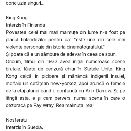
concluzia singuri...
King Kong
Interzis în Finlanda
Povestea celei mai mari maimuţe din lume n-a fost pe
placul finlandezilor pentru că: "este una din cele mai
violente personaje din istoria cinematografului."
Şi poate că e un sâmbure de adevăr în ceea ce spun.
Oricum, filmul din 1933 avea iniţial numeroase scene
brutale, tăiate de cenzură chiar în Statele Unite. King
Kong calcă în picioare şi mănâncă indigenii insulei,
molfăie un cetăţean new-yorkez, apoi aruncă o femeie
de la etaj atunci când o confundă cu Ann Darrow. Şi, pe
lângă asta, e şi cam pervers: numai scena în care o
dezbracă pe Fay Wray. Rea maimuţa, rea!
Nosferatu
Interzis în Suedia.