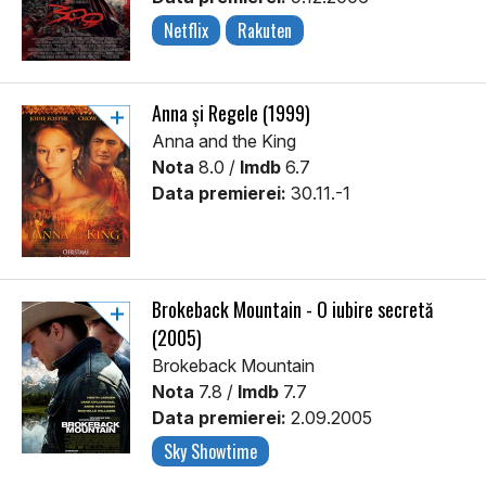
Netflix
Rakuten
Anna și Regele (1999)
Anna and the King
Nota
8.0 /
Imdb
6.7
Data premierei:
30.11.-1
Brokeback Mountain - O iubire secretă
(2005)
Brokeback Mountain
Nota
7.8 /
Imdb
7.7
Data premierei:
2.09.2005
Sky Showtime