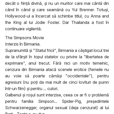
decât o fiinţă divină, şi nu un muritor care mai cântă din
când în când şi care seamănă cu Yul Brenner. Totuşi,
Hollywood-ul a încercat să schimbe titlul, cu Anna and
the King al lui Jodie Foster. Dar Thailanda a fost în
continuare vigilentă.
The Simpsons Movie
Interzis în Birmania.
Supranumită şi "Statul fricii", Birmania a câştigat locul trei
de la sfârşit în topul statelor cu privire la "libertatea de
exprimare", anul trecut. Fără nici un motiv temeinic,
cenzura din Birmania atacă scenele erotice (femeile nu
au voie să poarte cămăşi "occidentale"), pentru
agresiuni (nu poţi da mai mult de cinci lovituri de pumn
într-un film) şi pentru ... culori.
Galbenul şi roşul sunt interzise, ceea ce ar fi o problemă
pentru familia Simpson... Spider-Pig, preşedintele
Schwarzenegger, organul sexual (deja cenzurat) al lui