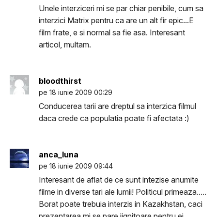
Unele interziceri mi se par chiar penibile, cum sa
interzici Matrix pentru ca are un alt fir epic...E
film frate, e si normal sa fie asa. Interesant
articol, multam.
bloodthirst
pe 18 iunie 2009 00:29
Conducerea tarii are dreptul sa interzica filmul
daca crede ca populatia poate fi afectata :)
anca_luna
pe 18 iunie 2009 09:44
Interesant de aflat de ce sunt intezise anumite
filme in diverse tari ale lumii! Politicul primeaza.....
Borat poate trebuia interzis in Kazakhstan, caci
prezentarea mi se pare jignitoare pentru ei.