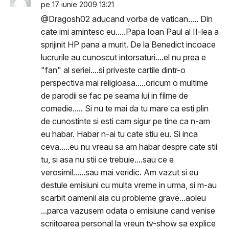
pe 17 iunie 2009 13:21
@Dragosh02 aducand vorba de vatican..... Din
cate imi amintesc eu.....Papa Ioan Paul al II-lea a
sprijinit HP pana a murit. De la Benedict incoace
lucrurile au cunoscut intorsaturi....el nu prea e
"fan" al seriei....si priveste cartile dintr-o
perspectiva mai religioasa.....oricum o multime
de parodii se fac pe seama lui in filme de
comedie..... Si nu te mai da tu mare ca esti plin
de cunostinte si esti cam sigur pe tine ca n-am
eu habar. Habar n-ai tu cate stiu eu. Si inca
ceva.....eu nu vreau sa am habar despre cate stii
tu, si asa nu stii ce trebuie....sau ce e
verosimil......sau mai veridic. Am vazut si eu
destule emisiuni cu multa vreme in urma, si m-au
scarbit oamenii aia cu probleme grave...aoleu
...parca vazusem odata o emisiune cand venise
scriitoarea personal la vreun tv-show sa explice