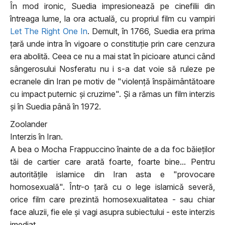
În mod ironic, Suedia impresionează pe cinefilii din
întreaga lume, la ora actuală, cu propriul film cu vampiri
Let The Right One In
. Demult, în 1766, Suedia era prima
ţară unde intra în vigoare o constituţie prin care cenzura
era abolită. Ceea ce nu a mai stat în picioare atunci când
sângerosului Nosferatu nu i s-a dat voie să ruleze pe
ecranele din Iran pe motiv de "violenţă înspăimântătoare
cu impact puternic şi cruzime". Şi a rămas un film interzis
şi în Suedia până în 1972.
Zoolander
Interzis în Iran.
A bea o Mocha Frappuccino înainte de a da foc băieţilor
tăi de cartier care arată foarte, foarte bine... Pentru
autorităţile islamice din Iran asta e "provocare
homosexuală". Într-o ţară cu o lege islamică severă,
orice film care prezintă homosexualitatea - sau chiar
face aluzii, fie ele şi vagi asupra subiectului - este interzis
imediat.