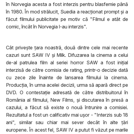
în Norvegia acesta a fost interzis pentru blasfemie până
în 1980. În mod strălucit, Suedia a reacţionat prompt şi a
făcut filmului publicitate pe motiv că "Filmul e atât de
comic, încât în Norvegia l-au interzis".
Cât priveşte ţara noastră, două dintre cele mai recente
cazuri sunt SAW IV şi Milk. Difuzarea la cinema a celui
de-al patrulea film al seriei horror SAW a fost iniţial
interzisă de către comisia de rating, printr-o decizie dată
cu zece zile înainte de lansarea filmului la cinema.
Producţia, în urma acelei decizii, urma să apară direct pe
DVD. O contestaţie adresată de către distribuitorul în
România al filmului, New Films, şi discutarea în presă a
cazului, a făcut să existe o nouă întrunire a comisiei.
Rezultatul a fost un calificativ mai uşor - "Interzis sub 18
ani", similar sau chiar mai sever decât în alte ţări
europene. În acest fel, SAW IV a putut fi văzut pe marile