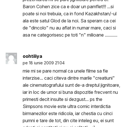
Baron Cohen zice ca e doar un pamflet!!! ...si
poate si noi trebuia, ca in fond Kazakhstan/-ul
ala este satul Glod de la noi. Sa speram ca cei
de "dincolo" nu au aflat in numar mare, caci si
asa ne categorisesc pe toti "n" milioane ...........
oohtiliya
pe 18 iunie 2009 21:04
mie mi se pare normal ca unele filme sa fie
interzise... caci citeva dintre marile "creatiuni"
ale cinematografului sunt de-a dreptul jignitoare,
iar in loc de umor si buna dispozitie frecvent nu
primesti decit insulte si dezgust... ps the
Simpsons movie este ultra comic interdictia
birmanezilor este ridicola, iar chestia cu cinci
pumni e tare de tot, din cite inteleg eu, ei sunt