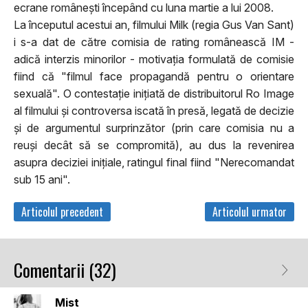
ecrane româneşti începând cu luna martie a lui 2008.
La începutul acestui an, filmului Milk (regia Gus Van Sant)
i s-a dat de către comisia de rating românească IM -
adică interzis minorilor - motivaţia formulată de comisie
fiind că "filmul face propagandă pentru o orientare
sexuală". O contestaţie iniţiată de distribuitorul Ro Image
al filmului şi controversa iscată în presă, legată de decizie
şi de argumentul surprinzător (prin care comisia nu a
reuşi decât să se compromită), au dus la revenirea
asupra deciziei iniţiale, ratingul final fiind "Nerecomandat
sub 15 ani".
Articolul precedent
Articolul urmator
Comentarii (32)
Mist