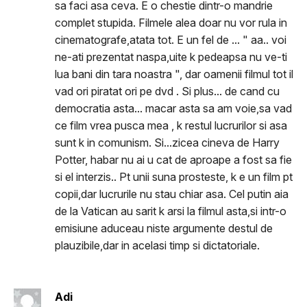
sa faci asa ceva. E o chestie dintr-o mandrie
complet stupida. Filmele alea doar nu vor rula in
cinematografe,atata tot. E un fel de ... " aa.. voi
ne-ati prezentat naspa,uite k pedeapsa nu ve-ti
lua bani din tara noastra ", dar oamenii filmul tot il
vad ori piratat ori pe dvd . Si plus... de cand cu
democratia asta... macar asta sa am voie,sa vad
ce film vrea pusca mea , k restul lucrurilor si asa
sunt k in comunism. Si...zicea cineva de Harry
Potter, habar nu ai u cat de aproape a fost sa fie
si el interzis.. Pt unii suna prosteste, k e un film pt
copii,dar lucrurile nu stau chiar asa. Cel putin aia
de la Vatican au sarit k arsi la filmul asta,si intr-o
emisiune aduceau niste argumente destul de
plauzibile,dar in acelasi timp si dictatoriale.
Adi