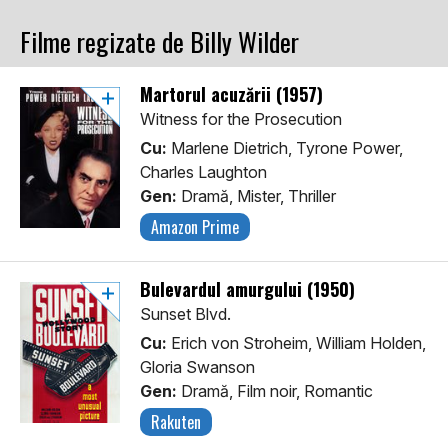
Filme regizate de Billy Wilder
Martorul acuzării (1957)
Witness for the Prosecution
Cu:
Marlene Dietrich, Tyrone Power,
Charles Laughton
Gen:
Dramă, Mister, Thriller
Amazon Prime
Bulevardul amurgului (1950)
Sunset Blvd.
Cu:
Erich von Stroheim, William Holden,
Gloria Swanson
Gen:
Dramă, Film noir, Romantic
Rakuten