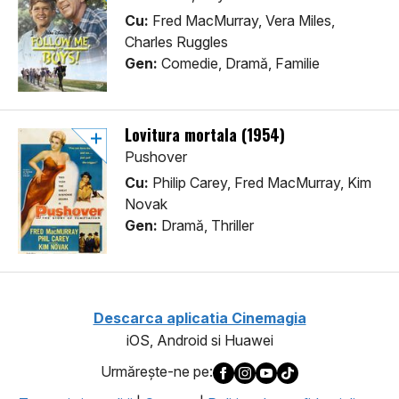
Cu:
Fred MacMurray, Vera Miles,
Charles Ruggles
Gen:
Comedie, Dramă, Familie
Lovitura mortala (1954)
Pushover
Cu:
Philip Carey, Fred MacMurray, Kim
Novak
Gen:
Dramă, Thriller
Descarca aplicatia Cinemagia
iOS, Android si Huawei
Urmăreşte-ne pe: