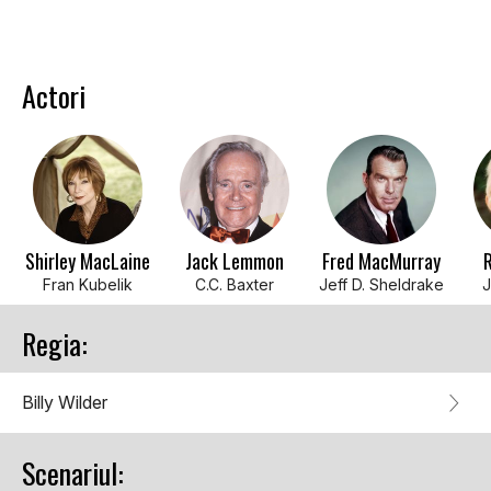
Actori
Shirley MacLaine
Jack Lemmon
Fred MacMurray
Fran Kubelik
C.C. Baxter
Jeff D. Sheldrake
J
Regia:
Billy Wilder
Scenariul: