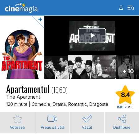
+ 10
Apartamentul
(1960)
8.4
The Apartment
120 minute | Comedie, Dramă, Romantic, Dragoste
IMDB:
8.3
Votează
Vreau să văd
Văzut
Distribuie