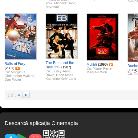
Kubric
York
,
Michael Caine
,
Beyoncé
The Bold and the
Balls of Fury
Mulan
(1998)
Bache
Beautiful
(1987)
(2007)
Cu:
Miguel Ferrer
,
(1984)
Cu:
Lesley-Anne
Cu:
Maggie Q
,
Ming-Na Wen
Cu:
To
Down
,
Ronn Moss
,
Christopher Walken
,
Katherine Kelly Lang
Dan Fogler
1
2
3
4
Descarcă aplicaţia Cinemagia