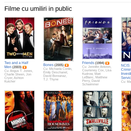
Filme cu umiliri in public
Two and a Half
Friends
(1994)
Bones
(2005)
NCIS:
Men
Cu:
Jennifer Aniston
,
(2003)
Cu:
Michaela Conlin
,
Crimi
Courteney Cox
,
Lisa
Cu:
Angus T. Jones
,
Emily Deschanel
,
Invest
Kudrow
,
Matt
Charlie Sheen
,
Jon
David Boreanaz
,
LeBlanc
,
Matthew
Servi
Cryer
,
Ashton
T.J. Thyne
Perry
,
David
Kutcher
Cu:
Ma
Schwimmer