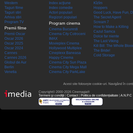
Western
Index acţiune
Kîzîm
Taguri filme
Index comedie
Hoppers
Taguri stiri
Actori populari
Good Luck, Have Fun, D
Arhiva stiri
Regizori populari
The Secret Agent
Program TV
Scream 7
Program cinema
How to Make a Killing
Premii filme
Cinema Bucuresti
Cazul Samca
Premii Oscar
Cinema City Cotroceni
Dolce far niente
Oscar 2026
IMAX
The Last Viking
Oscar 2025
Movieplex Cinema
Kill Bill: The Whole Blood
Oscar 2024
Hollywood Multiplex
The Bride!
Cannes
Cineplexx Baneasa
Cold Storage
Cannes 2026
Happy Cinema
Globul de Aur
Cinema City Sun Plaza
Berlin
Cinema City Mega Mall
Venetia
Cinema City ParkLake
Acest site folosește cookie-uri. Navigând în conti
Copyright© 2000-2026 Cinemagia®
Termeni şi condiţii
|
Contact
|
Politica de confidențialitate
|
A.N.P.C