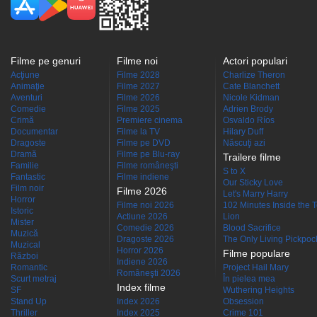
Filme pe genuri
Filme noi
Actori populari
Acţiune
Filme 2028
Charlize Theron
Animaţie
Filme 2027
Cate Blanchett
Aventuri
Filme 2026
Nicole Kidman
Comedie
Filme 2025
Adrien Brody
Crimă
Premiere cinema
Osvaldo Ríos
Documentar
Filme la TV
Hilary Duff
Dragoste
Filme pe DVD
Născuţi azi
Dramă
Filme pe Blu-ray
Trailere filme
Familie
Filme româneşti
S to X
Fantastic
Filme indiene
Our Sticky Love
Film noir
Filme 2026
Let's Marry Harry
Horror
Filme noi 2026
102 Minutes Inside the 
Istoric
Actiune 2026
Lion
Mister
Comedie 2026
Blood Sacrifice
Muzică
Dragoste 2026
The Only Living Pickpocke
Muzical
Horror 2026
Filme populare
Război
Indiene 2026
Romantic
Project Hail Mary
Româneşti 2026
Scurt metraj
În pielea mea
Index filme
SF
Wuthering Heights
Stand Up
Index 2026
Obsession
Thriller
Index 2025
Crime 101