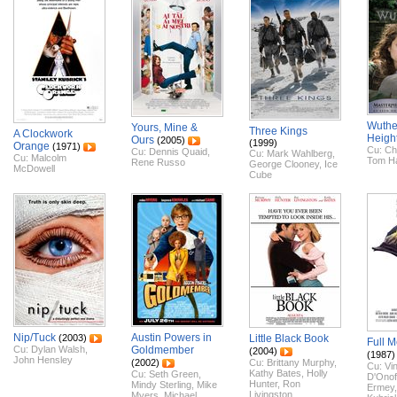
Wuthe
Yours, Mine &
Three Kings
A Clockwork
Heigh
Ours
(2005)
(1999)
Orange
(1971)
Cu:
Cha
Cu:
Dennis Quaid
,
Cu:
Mark Wahlberg
,
Cu:
Malcolm
Tom H
Rene Russo
George Clooney
,
Ice
McDowell
Cube
Nip/Tuck
Austin Powers in
(2003)
Little Black Book
Full M
Cu:
Dylan Walsh
,
Goldmember
(2004)
(1987)
John Hensley
(2002)
Cu:
Brittany Murphy
,
Cu:
Vi
Kathy Bates
,
Holly
Cu:
Seth Green
,
D'Onof
Hunter
,
Ron
Mindy Sterling
,
Mike
Ermey
Livingston
Myers
,
Michael