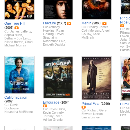
Ring o
Nibel
Fracture
Merlin
One Tree Hill
(2007)
(2008)
Cu:
Anthony
Cu:
Bradley James
,
(2003)
Cu:
Be
Hopkins
,
Ryan
Colin Morgan
,
Angel
Cu:
James Lafferty
,
Fürma
Gosling
,
David
Coulby
,
Katie
Sophia Bush
,
Loken
Strathairn
,
McGrath
Bethany Joy Lenz
,
Julian
Rosamund Pike
,
Hilarie Burton
,
Chad
Samue
Embeth Davidtz
Michael Murray
von S
Pattin
Californication
(2007)
Entourage
(2004)
Primal Fear
(1996)
EuroT
Cu:
David
Cu:
Sc
Duchovny
,
Cu:
Kevin Dillon
,
Cu:
Richard Gere
,
Mechl
Natascha McElhone
Kevin Connolly
,
Edward Norton
,
Pitts
Jeremy Piven
,
Laura Linney
Adrian Grenier