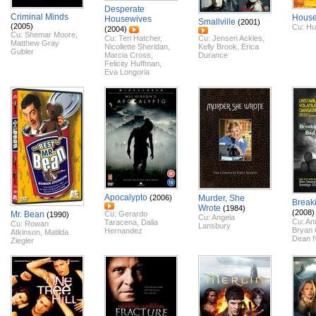
Desperate
Criminal Minds
House
Housewives
Smallville
(2001)
(2005)
Cu:
Hu
(2004)
Cu:
Shemar Moore
,
Cu:
Teri Hatcher
,
Cu:
Jensen Ackles
,
Matthew Gray
Nicollette Sheridan
,
Kelly Brook
,
Erica
Gubler
Marcia Cross
,
Durance
Felicity Huffman
,
Eva Longoria
Apocalypto
(2006)
Murder, She
Break
Wrote
(1984)
(2008)
Mr. Bean
Cu:
Gerardo
(1990)
Cu:
Angela
Cu:
An
Taracena
,
Dalia
Cu:
Rowan
Lansbury
Bryan 
Hernandez
Atkinson
,
Matilda
Dean N
Ziegler