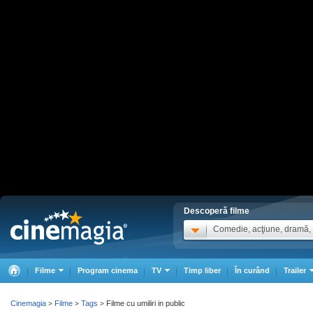
Descoperă filme
Comedie, acţiune, dramă, .
Filme
Program cinema
TV
Timp liber
În curând
Trailer
Cinemagia
Filme
Tags
Filme cu umiliri in public
>
>
>