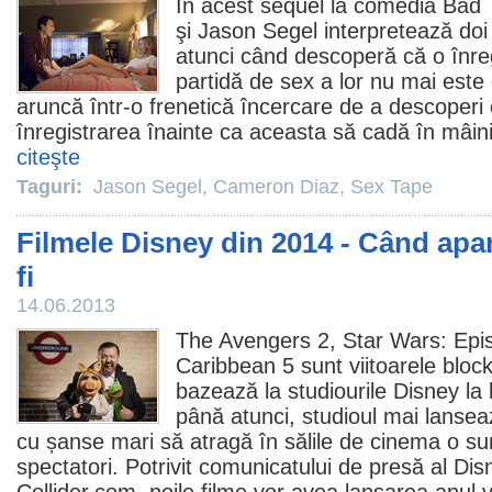
În acest sequel la comedia Bad
şi
Jason Segel
interpretează doi 
atunci când descoperă că o înreg
partidă de sex a lor nu mai este 
aruncă într-o frenetică încercare de a descoperi
înregistrarea înainte ca aceasta să cadă în mâinile
citeşte
Taguri:
Jason Segel
,
Cameron Diaz
,
Sex Tape
Filmele Disney din 2014 - Când apar
fi
14.06.2013
The Avengers 2
,
Star Wars: Epi
Caribbean 5
sunt viitoarele bloc
bazează la studiourile Disney la 
până atunci, studioul mai lanseaz
cu șanse mari să atragă în sălile de
cinema
o su
spectatori. Potrivit comunicatului de presă al Dis