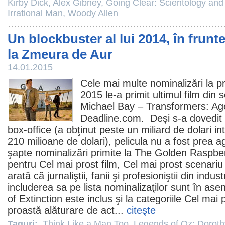
Kirby Dick
,
Alex Gibney
,
Going Clear: Scientology and 
Irrational Man
,
Woody Allen
Un blockbuster al lui 2014, în frunt
la Zmeura de Aur
14.01.2015
Cele mai multe nominalizări la
p
2015 le-a primit ultimul
film
din s
Michael Bay
–
Transformers: Age
Deadline.com. Deşi s-a dovedit 
box-office (a obţinut peste un miliard de dolari in
210 milioane de dolari), pelicula nu a fost prea ag
şapte nominalizări primite la The Golden Raspber
pentru Cel mai prost
film
, Cel mai prost scenariu 
arată că jurnaliştii, fanii şi profesioniştii din indu
includerea sa pe lista nominalizaţilor sunt în as
of Extinction este inclus şi la categoriile Cel mai
proastă alăturare de act...
citeşte
Taguri:
Think Like a Man Too
,
Legends of Oz: Doroth