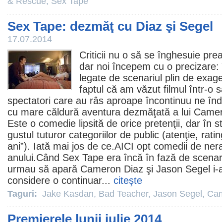
& Rescue
,
Sex Tape
Sex Tape: dezmăţ cu Diaz şi Segel
17.07.2014
Criticii nu o să se înghesuie pr
dar noi începem cu o precizare: 
legate de scenariul plin de exag
faptul că am văzut
filmul
într-o 
spectatori care au râs aproape încontinuu ne 
cu mare căldură aventura dezmăţată a lui
Camer
Este o
comedie
lipsită de orice pretenţii, dar în 
gustul tuturor categoriilor de public (atenţie, r
ani”). Iată mai jos de ce.
AICI
opt comedii de nerat
anului.Când Sex Tape era încă în fază de scenari
urmau să apară Cameron Diaz şi Jason Segel i-a 
considere o continuar...
citeşte
Taguri:
Jake Kasdan
,
Bad Teacher
,
Jason Segel
,
Cam
Premierele lunii iulie 2014