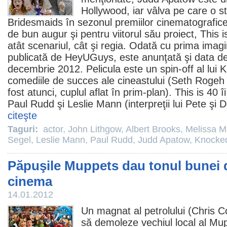
Hollywood, iar vâlva pe care o 
Bridesmaids
în sezonul premiilor cinematografice 
de bun augur şi pentru viitorul său proiect, This
atât scenariul, cât şi regia. Odată cu prima imag
publicată de HeyUGuys, este anunţată şi data de 
decembrie
2012
. Pelicula este un spin-off al lu
comediile de succes ale cineastului (Seth Rogeh 
fost atunci, cuplul aflat în prim-plan). This is 40 
Paul Rudd
şi
Leslie Mann
(interpreţii lui Pete şi D
citeşte
Taguri:
actor
,
John Lithgow
,
Albert Brooks
,
Melissa M
Segel
,
Leslie Mann
,
Paul Rudd
,
Judd Apatow
,
Knocke
Păpuşile Muppets dau tonul bunei di
cinema
14.01.2012
Un magnat al petrolului (
Chris C
să demoleze vechiul local al Mu