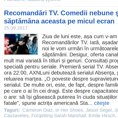
Recomandări TV. Comedii nebune ş
săptămâna aceasta pe micul ecran
25.09.2017
Ziua de luni este, așa cum v-am 
Recomandărilor TV. Iată, așadar
noi le vom urmări în următoarele
săptămâni. Desigur, oferta canal
mult mai variată în titluri și genuri. Consultați p
specială pentru seriale. Premieră serial TV. Abse
ora 22:00, AXNLuni debutează serialul Absenţa, 
reluarea marţea. „O poveste despre supraviețuir
serialul. De multe ori, este, de fapt, despre famili
pe care o ai în cei dragi. Este despre capacitatea
o are: să își găsească puterea în ciuda situațiilo
fatale”, spune actrița americană
Sta
...
citeşte
Taguri:
Cameron Diaz
,
In Her Shoes
,
Jason Segel
,
J
Cassavetes
,
Forgetting Sarah Marshall
,
Emile Hirsch
,