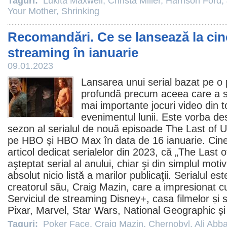
Taguri:
Lukita Maxwell
,
Christa Miller
,
Harrison Ford
,
Your Mother
,
Shrinking
Recomandări. Ce se lansează la cin
streaming în ianuarie
09.01.2023
Lansarea unui serial bazat pe o 
profundă precum aceea care a su
mai importante jocuri video din t
evenimentul lunii. Este vorba de
sezon al serialul de nouă episoade
The Last of 
pe HBO și HBO Max în data de 16 ianuarie. Cine
articol dedicat serialelor din 2023
, că „The Last o
aşteptat serial al anului, chiar şi din simplul moti
absolut nicio listă a marilor publicaţii. Serialul e
creatorul său,
Craig Mazin
, care a impresionat 
Serviciul de streaming Disney+, casa filmelor și s
Pixar, Marvel, Star Wars, National Geographic și S
Taguri:
Poker Face
,
Craig Mazin
,
Chernobyl
,
Ali Abba