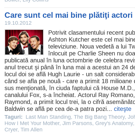
Care sunt cel mai bine plătiţi actori
19.10.2012
Potrivit clasamentului recent publ
Ashton Kutcher
este cel mai bine 
televiziune. Noua vedetă a lui
Tw
înlocuit pe
Charlie Sheen
nu doar 
publicată anual în luna octombrie de celebra revi
anul trecut şi până în luna mai a acestui an 24 d
locul doi se află
Hugh Laurie
- un salt considerabi
când se afla pe nouă - care a primit 18 milioane 
sus menţionată, în ciuda faptului că
House M.D.
canalului Fox, s-a încheiat. Actorul
Ray Romano
Raymond
, a primit locul trei, la o cifră asemănăt
Baldwin
se află pe cea de-a patra pozi...
citeşte
Taguri:
Last Man Standing
,
The Big Bang Theory
,
Jo
How I Met Your Mother
,
Jim Parsons
,
Grey's Anatomy
Cryer
,
Tim Allen