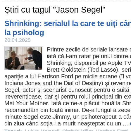
Ştiri cu tagul "Jason Segel"
Shrinking: serialul la care te uiţi 
la psiholog
20.04.2023
Printre zecile de seriale lansate 
iată că l-am ratat pe unul dintre
Shrinking
, disponibil pe Apple TV.
Brett Goldstein (Ted Lasso), seri
apariţie a lui
Harrison Ford
pe micile ecrane (îl 
Indiana Jones and the Dial of Destiny) şi revenir
Segel
, actor şi scenarist cunoscut pentru o suit
ireverenţioase, dar şi pentru rolul principal din 
Met Your Mother
. Iată ce ne-a plăcut nouă la Shr
recomandăm din toată inima. De-a lungul a zece
minute Segel este Jimmy, un psihoterapeut a căru
din ziua când soţia i-a murit neaşteptat cu un ...