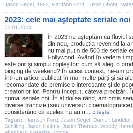
Jason Segel
,
1923
,
Harrison Ford
,
Lukas Dhont
,
Nata
2023: cele mai aşteptate seriale noi 
02.01.2023
În 2023 ne aşteptăm ca fluviul se
din nou, producţia revenind la a
nu mai puţin de 500 de seriale e
Hollywood
. Având în vedere timpu
este pur şi simplu copleşitor: cum să alegi o pro
binging de weekend? În acest context, ne-am pr
într-un articol publicat în mai multe părţi şi să al
recomandate de premisele interesante şi de popul
creatorilor lor. Pentru început, câteva precizări. 
numai seriale noi. În al doilea rând, am omis se
diverse francize (sau universuri cinematografice)
considerând că acelea nu au n...
citeşte
Taguri:
Harrison Ford
,
Jason Segel
,
Damon Lindelof
Schilling
,
Jason Katims
,
Justin Theroux
,
Woody Harre
Plumbers
,
Natasha Lyonne