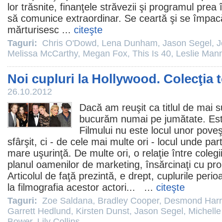
lor trăsnite, finanţele străvezii şi programul prea
să comunice extraordinar. Se ceartă şi se împacă
mărturisesc ...
citeşte
Taguri:
Chris O'Dowd
,
Lena Dunham
,
Jason Segel
,
J
Melissa McCarthy
,
Megan Fox
,
This Is 40
,
Leslie Man
Noi cupluri la Hollywood. Colecţia
26.10.2012
Dacă am reuşit ca titlul de mai su
bucurăm numai pe jumătate. Est
Filmului nu este locul unor poveş
sfârşit, ci - de cele mai multe ori - locul unde pa
mare uşurinţă. De multe ori, o relaţie între colegii
planul oamenilor de marketing, însărcinaţi cu pro
Articolul de faţă prezintă, e drept, cuplurile perio
la filmografia acestor actori... ...
citeşte
Taguri:
Zoe Saldana
,
Bradley Cooper
,
Desmond Harr
Garrett Hedlund
,
Kirsten Dunst
,
Jason Segel
,
Michelle
Bower
,
Lily Collins