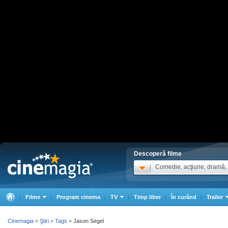
Descoperă filme
Comedie, acţiune, dramă, .
Filme
Program cinema
TV
Timp liber
În curând
Trailer
Cinemagia
Ştiri
Tags
Jason Segel
>
>
>