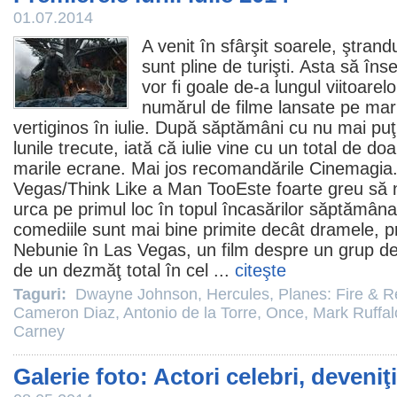
01.07.2014
A venit în sfârşit soarele, ştrandu
sunt pline de turişti. Asta să î
vor fi goale de-a lungul viitoare
numărul de
filme
lansate pe mar
vertiginos în iulie. După săptămâni cu nu mai pu
lunile trecute, iată că iulie vine cu un total de d
marile ecrane. Mai jos recomandările Cinemagia.4
Vegas
/Think Like a Man TooEste foarte greu s
urca pe primul loc în topul încasărilor săptămâna 
comediile sunt mai bine primite decât dramele, 
Nebunie în Las Vegas, un film despre un grup de
de un dezmăţ total în cel ...
citeşte
Taguri:
Dwayne Johnson
,
Hercules
,
Planes: Fire & 
Cameron Diaz
,
Antonio de la Torre
,
Once
,
Mark Ruffal
Carney
Galerie foto: Actori celebri, deveni