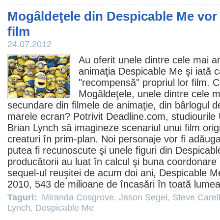
Mogâldeţele din Despicable Me vor 
film
24.07.2012
Au oferit unele dintre cele ma
animaţia
Despicable Me
şi iată 
"recompensă" propriul lor
film
. 
Mogâldeţele, unele dintre cele 
secundare din
filmele
de animaţie, din bârlogul de
marele ecran? Potrivit Deadline.com, studiourile 
Brian Lynch
să imagineze scenariul unui
film
orig
creaturi în prim-plan. Noi personaje vor fi adăuga
putea fi recunoscute şi unele figuri din Despicab
producătorii au luat în calcul şi buna coordonare a
sequel-ul reuşitei de acum doi ani,
Despicable M
2010
, 543 de milioane de încasări în toată lumea
Taguri:
Miranda Cosgrove
,
Jason Segel
,
Steve Carel
Lynch
,
Despicable Me