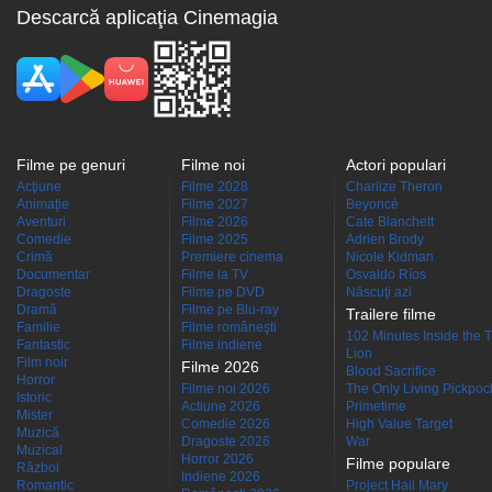
Descarcă aplicaţia Cinemagia
Filme pe genuri
Filme noi
Actori populari
Acţiune
Filme 2028
Charlize Theron
Animaţie
Filme 2027
Beyoncé
Aventuri
Filme 2026
Cate Blanchett
Comedie
Filme 2025
Adrien Brody
Crimă
Premiere cinema
Nicole Kidman
Documentar
Filme la TV
Osvaldo Ríos
Dragoste
Filme pe DVD
Născuţi azi
Dramă
Filme pe Blu-ray
Trailere filme
Familie
Filme româneşti
102 Minutes Inside the 
Fantastic
Filme indiene
Lion
Film noir
Filme 2026
Blood Sacrifice
Horror
Filme noi 2026
The Only Living Pickpocke
Istoric
Actiune 2026
Primetime
Mister
Comedie 2026
High Value Target
Muzică
Dragoste 2026
War
Muzical
Horror 2026
Filme populare
Război
Indiene 2026
Romantic
Project Hail Mary