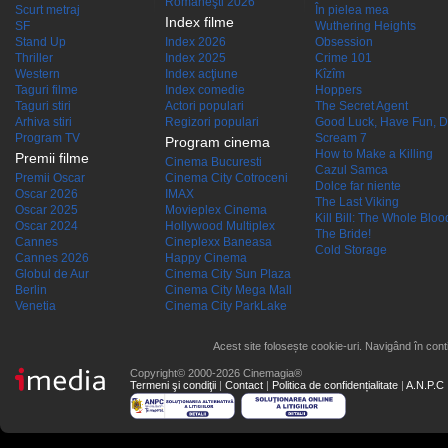
Româneşti 2026
Scurt metraj
În pielea mea
Index filme
SF
Wuthering Heights
Stand Up
Index 2026
Obsession
Thriller
Index 2025
Crime 101
Western
Index acţiune
Kîzîm
Taguri filme
Index comedie
Hoppers
Taguri stiri
Actori populari
The Secret Agent
Arhiva stiri
Regizori populari
Good Luck, Have Fun, D
Program TV
Scream 7
Program cinema
How to Make a Killing
Premii filme
Cinema Bucuresti
Cazul Samca
Premii Oscar
Cinema City Cotroceni
Dolce far niente
Oscar 2026
IMAX
The Last Viking
Oscar 2025
Movieplex Cinema
Kill Bill: The Whole Blood
Oscar 2024
Hollywood Multiplex
The Bride!
Cannes
Cineplexx Baneasa
Cold Storage
Cannes 2026
Happy Cinema
Globul de Aur
Cinema City Sun Plaza
Berlin
Cinema City Mega Mall
Venetia
Cinema City ParkLake
Acest site folosește cookie-uri. Navigând în conti
Copyright© 2000-2026 Cinemagia®
Termeni şi condiţii
|
Contact
|
Politica de confidențialitate
|
A.N.P.C