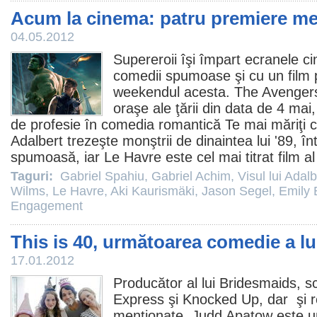
Acum la cinema: patru premiere m
04.05.2012
Supereroii îşi împart ecranele c
comedii spumoase şi cu un
film
p
weekendul acesta.
The Avenger
oraşe ale ţării din data de 4 mai
de profesie în comedia romantică
Te mai măriţi 
Adalbert
trezeşte monştrii de dinaintea lui '89, î
spumoasă, iar
Le Havre
este cel mai titrat
film
al
Taguri:
Gabriel Spahiu
,
Gabriel Achim
,
Visul lui Adalb
Wilms
,
Le Havre
,
Aki Kaurismäki
,
Jason Segel
,
Emily 
Engagement
This is 40, următoarea comedie a l
17.01.2012
Producător al lui
Bridesmaids
, s
Express şi
Knocked Up
, dar şi r
menţionate,
Judd Apatow
este u