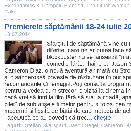
Expendables 3
,
Pompeii
,
Blended
,
The Other Woman
Cake
Premierele săptămânii 18-24 iulie 2
18.07.2014
Sfârşitul de săptămână vine cu t
diferite, care ne-ar putea face s
blockbuster nu se lansează în a
comedie
fără... haine cu
Jason 
Cameron Diaz
, o nouă aventură animată cu Strop
şi o sângeroasă poveste de răzbunare în pur spir
recomandările Cinemagia.Poţi consulta programul 
pentru a vedea cum strecori o vizită la
cinema
în
dacă vrei să intri la
film
fără să stai la coadă, a
bilet" de sub afişele filmelor pentru a folosi cea m
modernă şi lipsită de bătăi de cap metodă de achiz
Tape
După ce au dovedit că trec...
citeşte
Taguri:
Stellan Skarsgård
,
Jason Segel
,
Cameron Di