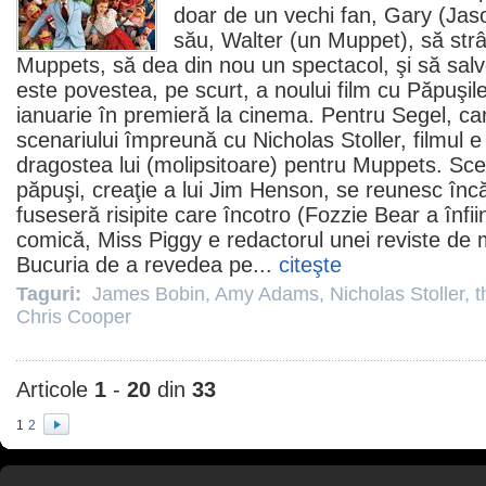
doar de un vechi fan, Gary (
Jas
său, Walter (un Muppet), să str
Muppets, să dea din nou un spectacol, şi să salv
este povestea, pe scurt, a noului
film
cu
Păpuşil
ianuarie în premieră la
cinema
. Pentru Segel, ca
scenariului împreună cu
Nicholas Stoller
,
filmul
e 
dragostea lui (molipsitoare) pentru Muppets. Sce
păpuşi, creaţie a lui Jim Henson, se reunesc înc
fuseseră risipite care încotro (Fozzie Bear a înfiin
comică, Miss Piggy e redactorul unei reviste de 
Bucuria de a revedea pe...
citeşte
Taguri:
James Bobin
,
Amy Adams
,
Nicholas Stoller
,
t
Chris Cooper
Articole
1
-
20
din
33
1
2