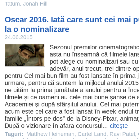
Tatum
,
Jonah Hill
Oscar 2016. Iată care sunt cei mai p
la o nominalizare
24.06.2015
Sezonul premiilor cinematografic
asta nu înseamnă că
filmele
lans
pot alege cu nominalizari sau c
adevăr, anul trecut, trei dintre 
pentru Cel mai bun
film
au fost lansate în prima 
urmare, pentru că suntem la mijlocul anului 201
ne uităm la prima jumătate a anului pentru a înc
filmele și ce oameni au cele mai bune şanse de
Academiei şi după sfârșitul anului. Cel mai pute
acum este cel care a fost lansat în week-endul t
familie „
Întors pe dos
” de la Disney-Pixar, animaţ
După o vizionare în afara concursul...
citeşte
Taguri:
Matthew Heineman
,
Cartel Land
,
Ravi Patel
,