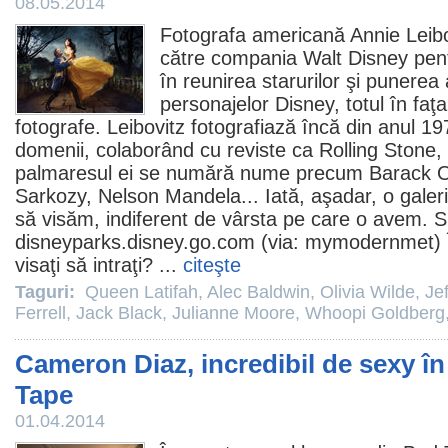
08.05.2014
Fotografa americană Annie Leibo
către compania Walt Disney pent
în reunirea starurilor şi punerea
personajelor Disney, totul în faţa
fotografe. Leibovitz fotografiază încă din anul 1970
domenii, colaborând cu reviste ca Rolling Stone, 
palmaresul ei se numără nume precum Barack O
Sarkozy, Nelson Mandela... Iată, aşadar, o galerie
să visăm, indiferent de vârsta pe care o avem. S
disneyparks.disney.go.com
(via:
mymodernmet
)
visaţi să intraţi? ...
citeşte
Taguri:
Queen Latifah
,
Alec Baldwin
,
Olivia Wilde
,
Je
Ferrell
,
Jack Black
,
Julianne Moore
,
Whoopi Goldberg
Cameron Diaz, incredibil de sexy în 
Tape
01.04.2014