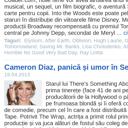
Collider.com, noile
filme
vor avea lansarea anul vi
musical, un sequel, un
film
biografic, o aventură
carte pentru copii.
Into the Woods
este poate pel
staruri în distribuție din viitoarele
filme
Disney. Mu
producții Broadway recompensată cu
premiul
Ton
central pe
Johnny Depp
, secondat de
Meryl
...
c
Taguri:
Elysium
,
After Earth
,
Oblivion
,
Hugh Laurie
,
G
Tomorrowland
,
Saving Mr. Banks
,
Lisa Cholodenko
,
Al
Horrible No Good Very Bad Day
,
Ray Liotta
Cameron Diaz, panică și umor în S
19.04.2013
Starul lui
There's Something Ab
prima tinerețe (face 41 de ani p
producătorii de la Hollywood o 
pe frumoasa blondă și îi oferă co
de
comedie
, precum cel în care a fost distribuită
Tape. Potrivit The Wrap, actrița a primit rolul pri
producție și va juca alături de fostul său coleg d