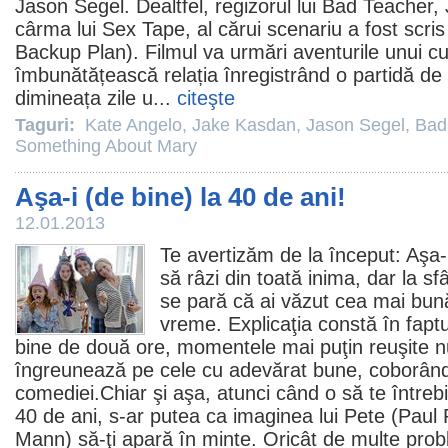
Jason Segel
. Dealtfel, regizorul lui
Bad Teacher
,
cârma lui Sex Tape, al cărui scenariu a fost scri
Backup Plan).
Filmul
va urmări aventurile unui cu
îmbunătățească relația înregistrând o partidă de
dimineața zile u...
citeşte
Taguri:
Kate Angelo
,
Jake Kasdan
,
Jason Segel
,
Bad
Something About Mary
Aşa-i (de bine) la 40 de ani!
12.01.2013
Te avertizăm de la început:
Aşa-
să râzi din toată inima, dar la sfâ
se pară că ai văzut cea mai bu
vreme. Explicaţia constă în faptu
bine de două ore, momentele mai puţin reuşite nu-ş
îngreunează pe cele cu adevărat bune, coborân
comediei.Chiar şi aşa, atunci când o să te întrebi 
40 de ani, s-ar putea ca imaginea lui Pete (
Paul
Mann
) să-ţi apară în minte. Oricât de multe prob