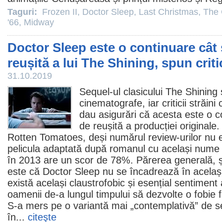
Taguri:
Frozen II
,
Doctor Sleep
,
Last Christmas
,
The 
'66
,
Midway
Doctor Sleep este o continuare cât
reușită a lui The Shining, spun critic
31.10.2019
Sequel-ul clasicului The Shining 
cinematografe
, iar criticii străi
dau asigurări că acesta este o c
de reușită a producției original
Rotten Tomatoes, deși numărul review-urilor nu 
pelicula adaptată după romanul cu același nume
în 2013 are un scor de 78%. Părerea generală, și
este că
Doctor Sleep
nu se încadrează în același 
există același claustrofobic și esențial sentiment a
oamenii de-a lungul timpului să dezvolte o fobie fa
S-a mers pe o variantă mai „contemplativă” de s
în...
citeşte