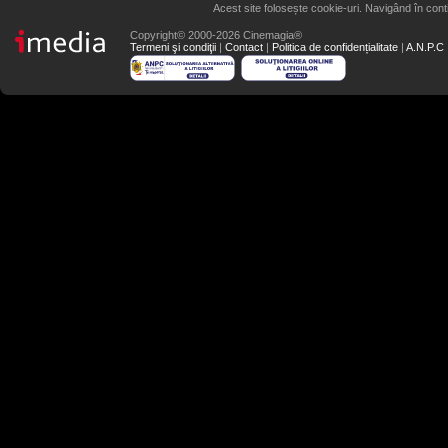
Acest site folosește cookie-uri. Navigând în conti
Copyright© 2000-2026 Cinemagia®
Termeni şi condiţii
|
Contact
|
Politica de confidențialitate
|
A.N.P.C