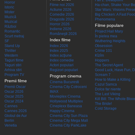
Fall 2: Deadpoint
Horror
Filme noi 2026
Ha-chan, Shake Your Bo
Istoric
Actiune 2026
Star Wars: Visions Presen
Mister
Comedie 2026
Big Chicken: A Fast Food
Muzică
Dragoste 2026
Phenomena
Muzical
Horror 2026
Filme populare
Război
Indiene 2026
Romantic
Project Hail Mary
Româneşti 2026
Scurt metraj
În pielea mea
Index filme
SF
Wuthering Heights
Stand Up
Index 2026
Obsession
Thriller
Index 2025
Crime 101
Western
Index acţiune
Kîzîm
Taguri filme
Index comedie
Hoppers
Taguri stiri
Actori populari
The Secret Agent
Arhiva stiri
Regizori populari
Good Luck, Have Fun, D
Program TV
Scream 7
Program cinema
How to Make a Killing
Premii filme
Cinema Bucuresti
Cazul Samca
Premii Oscar
Cinema City Cotroceni
Dolce far niente
Oscar 2026
IMAX
The Last Viking
Oscar 2025
Movieplex Cinema
Kill Bill: The Whole Blood
Oscar 2024
Hollywood Multiplex
The Bride!
Cannes
Cineplexx Baneasa
Cold Storage
Cannes 2026
Happy Cinema
Globul de Aur
Cinema City Sun Plaza
Berlin
Cinema City Mega Mall
Venetia
Cinema City ParkLake