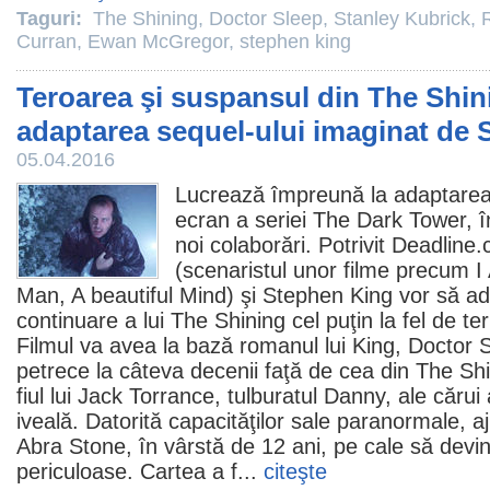
Taguri:
The Shining
,
Doctor Sleep
,
Stanley Kubrick
,
Curran
,
Ewan McGregor
,
stephen king
Teroarea şi suspansul din The Shini
adaptarea sequel-ului imaginat de
05.04.2016
Lucrează împreună la adaptarea
ecran a seriei The Dark Tower, î
noi colaborări. Potrivit Deadlin
(scenaristul unor
filme
precum I 
Man, A beautiful Mind) şi
Stephen King
vor să a
continuare a lui
The Shining
cel puţin la fel de te
Filmul
va avea la bază romanul lui King,
Doctor 
petrece la câteva decenii faţă de cea din The Shi
fiul lui Jack Torrance, tulburatul Danny, ale cărui 
iveală. Datorită capacităţilor sale paranormale,
Abra Stone, în vârstă de 12 ani, pe cale să devin
periculoase. Cartea a f...
citeşte