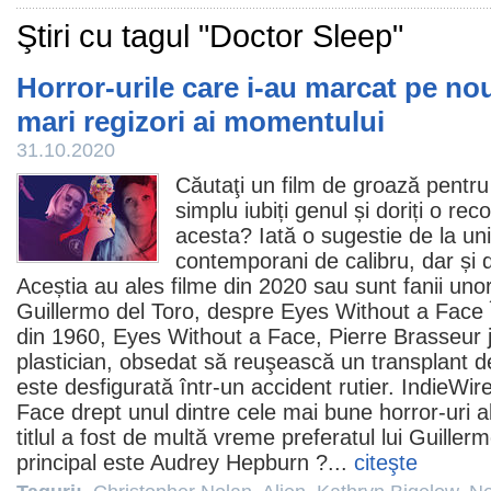
Ştiri cu tagul "Doctor Sleep"
Horror-urile care i-au marcat pe nou
mari regizori ai momentului
31.10.2020
Căutaţi un
film
de groază pentru 
simplu iubiți genul și doriți o r
acesta? Iată o sugestie de la unii
contemporani de calibru, dar și d
Aceștia au ales
filme
din 2020 sau sunt fanii unor 
Guillermo del Toro
, despre
Eyes Without a Face
din 1960, Eyes Without a Face, Pierre Brasseur j
plastician, obsedat să reuşească un transplant de
este desfigurată într-un accident rutier. IndieWi
Face drept unul dintre cele mai bune horror-uri ale
titlul a fost de multă vreme preferatul lui Guiller
principal este
Audrey Hepburn
?...
citeşte