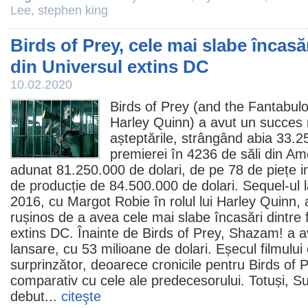
Lee
,
stephen king
Birds of Prey, cele mai slabe încasăr
din Universul extins DC
10.02.2020
Birds of Prey (and the Fantabu
Harley Quinn) a avut un succes
așteptările, strângând abia 33.2
premierei în 4236 de săli din Am
adunat 81.250.000 de dolari, de pe 78 de piețe in
de producție de 84.500.000 de dolari. Sequel-ul 
2016, cu Margot Robie în rolul lui Harley Quinn,
rușinos de a avea cele mai slabe încasări dintre
extins DC. Înainte de Birds of Prey,
Shazam!
a a
lansare, cu 53 milioane de dolari. Eșecul filmului e
surprinzător, deoarece cronicile pentru Birds of 
comparativ cu cele ale predecesorului. Totuși, S
debut...
citeşte