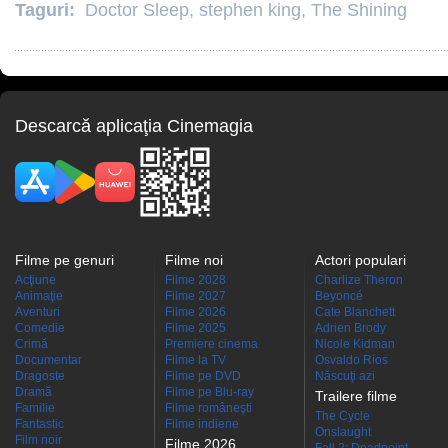
Taguri:
Doctor Sleep
,
stephen king
,
The Shining
Descarcă aplicaţia Cinemagia
Filme pe genuri
Filme noi
Actori populari
Acţiune
Filme 2028
Charlize Theron
Animaţie
Filme 2027
Beyoncé
Aventuri
Filme 2026
Cate Blanchett
Comedie
Filme 2025
Adrien Brody
Crimă
Premiere cinema
Nicole Kidman
Documentar
Filme la TV
Osvaldo Ríos
Dragoste
Filme pe DVD
Născuţi azi
Dramă
Filme pe Blu-ray
Trailere filme
Familie
Filme româneşti
The Cycle
Fantastic
Filme indiene
Onslaught
Film noir
Filme 2026