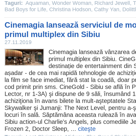
Taguri:
Aquaman
,
Wonder Woman
,
Richard Jewell
,
T
Bad Boys for Life
,
Christina Hodson
,
Cathy Yan
,
Dolitt
Cinemagia lansează serviciul de mob
primul multiplex din Sibiu
27.11.2019
Cinemagia lansează vânzarea de 
primul multiplex din Sibiu. Cine
destinație de entertainment din S
așadar - de cea mai rapidă tehnologie de achiziți
la
film
se face imediat, fără stat la coadă, doar p
cod primit prin sms. CineGold - Sibiu se află în
Lector, nr 1-3A) şi dispune de 9 săli, însumând 14
achiziţiona în avans bilete la mult-aşteptatele
Sta
Skywalker
şi
Jumanji: The Next Level
, pentru a-
locuri în sală. Săptămâna aceasta rulează în av
Sibiu action-ul
Charlie's Angels
, plus comediile
Je
Frozen 2
,
Doctor Sleep
, ...
citeşte