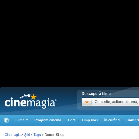
Descoperă filme
Comedie, acţiune, dramă, .
Filme
Program cinema
TV
Timp liber
În curând
Trailer
Cinemagia
Ştiri
Tags
Doctor Sleep
>
>
>