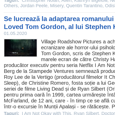
Taguri:
Christopher Nolan
,
Alien
,
Kathryn Bigelow
,
Ne
Others
,
Jordan Peele
,
Misery
,
Quentin Tarantino
,
Odis
Se lucrează la adaptarea romanului
Loved Tom Gordon, al lui Stephen 
01.05.2020
Village Roadshow Pictures a achi
ecranizare ale
horror
-ului psiho
Tom Gordon, scris de
Stephen K
marele ecran de către Christy Ha
producător executiv pentru seria Netflix
I Am Not
Berg de la Stampede Ventures semnează producția
Roy Lee
de la Vertigo (producătorul filmelor
It C
Sleep
), de Christine Romero, fosta soție a lui 
seriei de
filme
Living Dead și de
Ryan Silbert
(Ori
pentru prima oară în 1999, cartea urmărește întâ
McFarland, de 12 ani, care - în timp ce se află c
într-o excursie în Munții Apalași - se rătăcește. 
Taguri:
I Am Not Okay with This
,
Ryan Silbert
,
Doctor