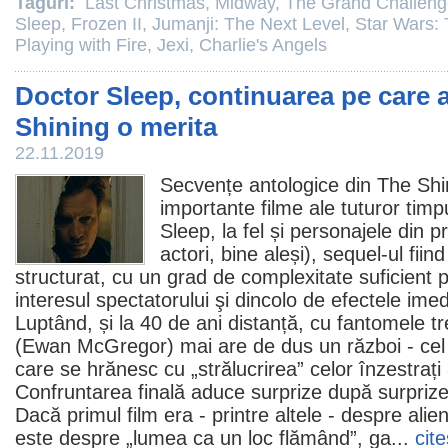
Taguri:
Last Christmas
,
Midway
,
The Grand Challeng
Sleep
,
Frozen II
,
Jumanji: The Next Level
,
Star Wars: 
Playing with Fire
,
Jexi
,
Charlie's Angels
Doctor Sleep, continuarea pe care 
Shining o merita
22.11.2019
Secvențe antologice din The Shin
importante
filme
ale tuturor timpu
Sleep
, la fel și personajele din 
actori, bine aleși), sequel-ul fiin
structurat, cu un grad de complexitate suficient 
interesul spectatorului şi dincolo de efectele imed
Luptând, și la 40 de ani distanță, cu fantomele t
(
Ewan McGregor
) mai are de dus un război - cel 
care se hrănesc cu „strălucrirea” celor înzestraț
Confruntarea finală aduce surprize după surprize
Dacă primul
film
era - printre altele - despre alie
este despre „lumea ca un loc flămând”, ga...
cit