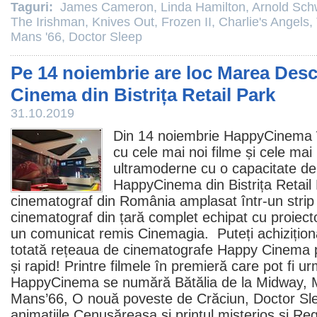
Taguri:
James Cameron
,
Linda Hamilton
,
Arnold Sch
The Irishman
,
Knives Out
,
Frozen II
,
Charlie's Angels
,
Mans '66
,
Doctor Sleep
Pe 14 noiembrie are loc Marea Des
Cinema din Bistrița Retail Park
31.10.2019
Din 14 noiembrie HappyCinema îi
cu cele mai noi
filme
și cele mai 
ultramoderne cu o capacitate de 
HappyCinema din Bistrița Retail 
cinematograf
din România amplasat într-un strip 
cinematograf din țară complet echipat cu proiecto
un comunicat remis Cinemagia. Puteți achiziționa
totată rețeaua de
cinematografe
Happy
Cinema
p
și rapid! Printre
filmele
în premieră care pot fi ur
HappyCinema se numără
Bătălia de la Midway
, 
Mans’66,
O nouă poveste de Crăciun
,
Doctor Sl
animațiile Cenușăreasa și prințul misterios și
Reg