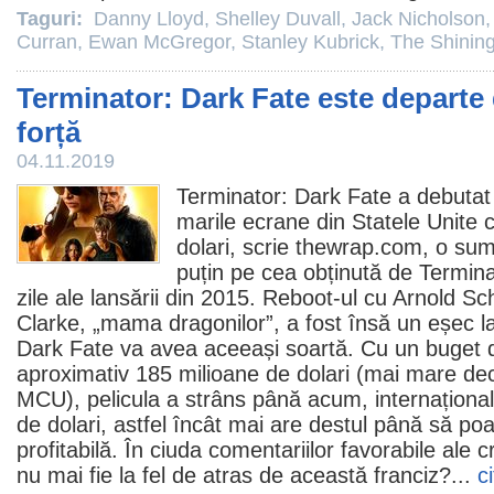
Taguri:
Danny Lloyd
,
Shelley Duvall
,
Jack Nicholson
Curran
,
Ewan McGregor
,
Stanley Kubrick
,
The Shinin
Terminator: Dark Fate este departe
forță
04.11.2019
Terminator: Dark Fate
a debutat
marile ecrane din Statele Unite 
dolari, scrie thewrap.com, o sum
puțin pe cea obținută de
Termina
zile ale lansării din 2015. Reboot-ul cu
Arnold Sc
Clarke
, „mama dragonilor”, a fost însă un eșec la
Dark Fate va avea aceeași soartă. Cu un buget 
aproximativ 185 milioane de dolari (mai mare dec
MCU), pelicula a strâns până acum, internațional,
de dolari, astfel încât mai are destul până să poa
profitabilă. În ciuda comentariilor favorabile ale cr
nu mai fie la fel de atras de această franciz?...
c