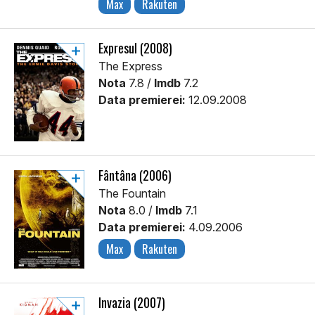
Max
Rakuten
Expresul (2008)
The Express
Nota
7.8 /
Imdb
7.2
Data premierei:
12.09.2008
Fântâna (2006)
The Fountain
Nota
8.0 /
Imdb
7.1
Data premierei:
4.09.2006
Max
Rakuten
Invazia (2007)