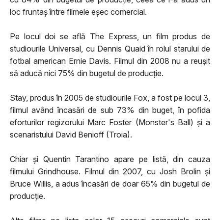
loc fruntaş între filmele eşec comercial.
Pe locul doi se află The Express, un film produs de
studiourile Universal, cu Dennis Quaid în rolul starului de
fotbal american Ernie Davis. Filmul din 2008 nu a reuşit
să aducă nici 75% din bugetul de producţie.
Stay, produs în 2005 de studiourile Fox, a fost pe locul 3,
filmul având încasări de sub 73% din buget, în pofida
eforturilor regizorului Marc Foster (Monster's Ball) şi a
scenaristului David Benioff (Troia).
Chiar şi Quentin Tarantino apare pe listă, din cauza
filmului Grindhouse. Filmul din 2007, cu Josh Brolin şi
Bruce Willis, a adus încasări de doar 65% din bugetul de
producţie.