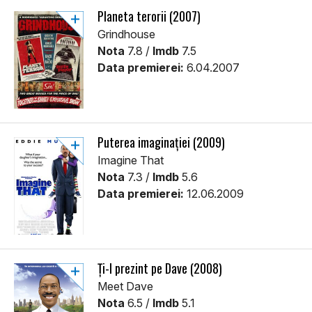
Planeta terorii (2007)
Grindhouse
Nota
7.8 /
Imdb
7.5
Data premierei:
6.04.2007
Puterea imaginației (2009)
Imagine That
Nota
7.3 /
Imdb
5.6
Data premierei:
12.06.2009
Ți-l prezint pe Dave (2008)
Meet Dave
Nota
6.5 /
Imdb
5.1