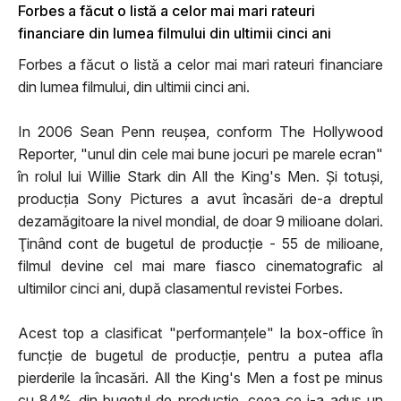
Forbes a făcut o listă a celor mai mari rateuri
financiare din lumea filmului din ultimii cinci ani
Forbes a făcut o listă a celor mai mari rateuri financiare
din lumea filmului, din ultimii cinci ani.
In 2006 Sean Penn reuşea, conform The Hollywood
Reporter, "unul din cele mai bune jocuri pe marele ecran"
în rolul lui Willie Stark din All the King's Men. Şi totuşi,
producţia Sony Pictures a avut încasări de-a dreptul
dezamăgitoare la nivel mondial, de doar 9 milioane dolari.
Ţinând cont de bugetul de producţie - 55 de milioane,
filmul devine cel mai mare fiasco cinematografic al
ultimilor cinci ani, după clasamentul revistei Forbes.
Acest top a clasificat "performanţele" la box-office în
funcţie de bugetul de producţie, pentru a putea afla
pierderile la încasări. All the King's Men a fost pe minus
cu 84% din bugetul de producţie, ceea ce i-a adus un