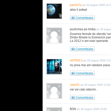
par4zi7u
pe 28 august 2009 12:1
abia il astept
pushchea pe limba
pe 28 augus
Doamne fereste de sfarsitu' lum
Dintre filmele lu Emmerich parc
La 2012 n-am mari sperante.
A4TDI3.0
pe 28 august 2009 13:
nu prea mai am rabdare pana i
sven01
pe 28 august 2009 13:56
vai vai cata ratacire..
BSN
pe 28 august 2009 15:08