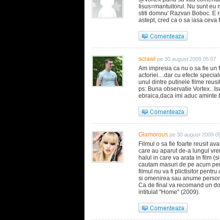
Iisus=mantuitorul. Nu sunt eu m
stiti domnu' Razvan Boboc. E re
astept, cred ca o sa iasa ceva
scrawl
pe 30 august 2009 05:07
Am impresia ca nu o sa fie un f
actoriei....dar cu efecte special
unul dintre putinele filme reusi
ps: Buna observatie Vortex...I
ebraica,daca imi aduc aminte b
Glamorous
pe 30 august 2009 0
Filmul o sa fie foarte reusit av
care au aparut de-a lungul vre
halul in care va arata in film (
cautam masuri de pe acum pentr
filmul nu va fi plictisitor pent
si omenirea sau anume person
Ca de final va recomand un do
intitulat "Home" (2009).