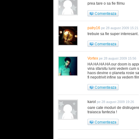
prea tare o sa fie filmu
patry16
pe 28 august 2009 15:21
trebuie sa fie super interesant..
Vortex
pe 28 august 2009 15:56
HA HA HA HA our doom is appro
vina sfarsitu lumi vedem cum s
haos devine o planeta rosie s
fi nepotrivit infine sa vedem fil
karol
pe 28 august 2009 19:26
oare cate moduri de distrugere
traiasca fantezia !