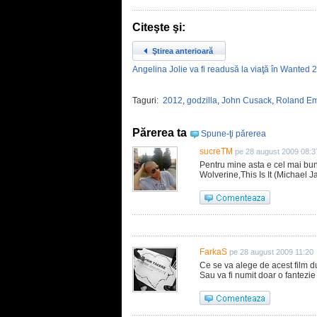
Citeşte şi:
Ştirea anterioară
Angelina Jolie va fi readusă la viaţă în Wanted 2
Taguri:
2012
,
godzilla
,
John Cusack
,
Roland E
Părerea ta
Spune-ţi părerea
sucreTM
pe 28 august 2009 08:3
Pentru mine asta e cel mai bun
Wolverine,This Is It (Michael 
FarkaS
pe 28 august 2009 11:20
Ce se va alege de acest film d
Sau va fi numit doar o fantezie