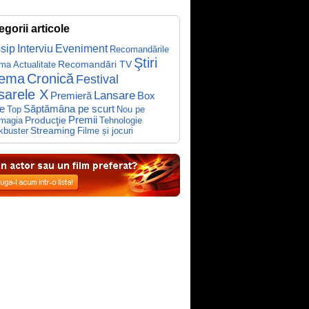
egorii articole
sip
Interviu
Eveniment
Recomandările
Ştiri
Recomandări TV
ema
Actualitate
nema
Cronică
Festival
sarele X
Lansare
Premieră
Box
Săptămâna pe scurt
ce
Top
Nou pe
Producţie
Premii
Tehnologie
magia
kbuster
Streaming
Filme și jocuri