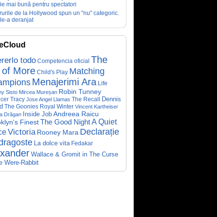
fie mai bună pentru spectatori
rurile de la Hollywood spun un "nu" categoric.
le-a deranjat
eCloud
The
rerlo todo
Competencia oficial
 of More
Matching
Child's Play
Menajerimi Ara
ampions
Life
Robin Tunney
y Sisto
Mircea Mureșan
Dennis
cer Tracy
The Recall
Jose Angel Llamas
d
The Goonies
Royal Winter
Vincent Kartheiser
Andreea Raicu
Inside Job
a Drăgan
A Quiet
klyn's Finest
The Good Night
Declarație
Victoria
ce
Rooney Mara
dragoste
La dolce vita
Fedakar
exander
Wallace & Gromit in The Curse
he Were-Rabbit