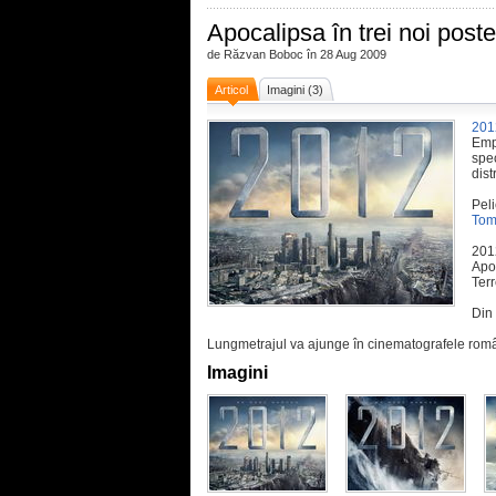
Apocalipsa în trei noi poste
de Răzvan Boboc în 28 Aug 2009
Articol
Imagini (3)
201
Emp
spe
dist
Pel
Tom
201
Apo
Terr
Din 
Lungmetrajul va ajunge în cinematografele româ
Imagini