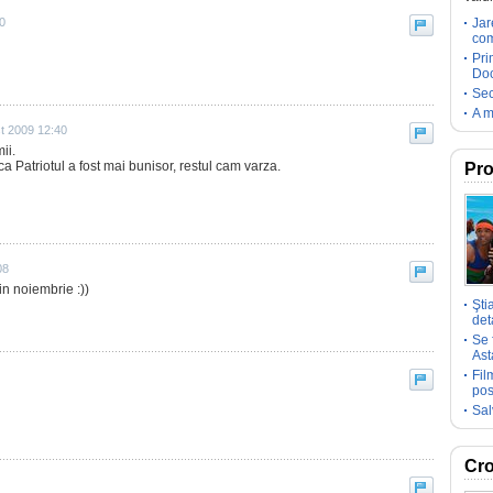
0
Jar
com
Pri
Doc
Sec
A m
t 2009 12:40
ii.
a Patriotul a fost mai bunisor, restul cam varza.
Pro
08
n noiembrie :))
Şti
deta
Se 
Ast
Fil
pos
Sal
Cro