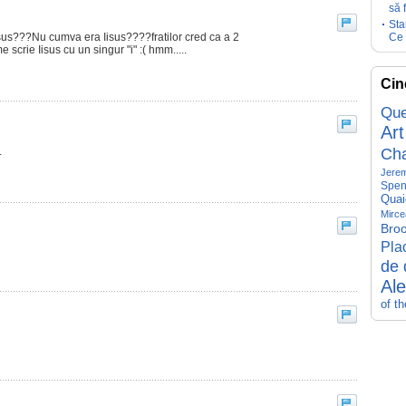
să 
Sta
Isus???Nu cumva era Iisus????fratilor cred ca a 2
Ce 
 scrie Iisus cu un singur "i" :( hmm.....
Cin
Que
Art
Ch
.
Jerem
Spen
Quai
Mirce
Broo
Pla
de 
Al
of t