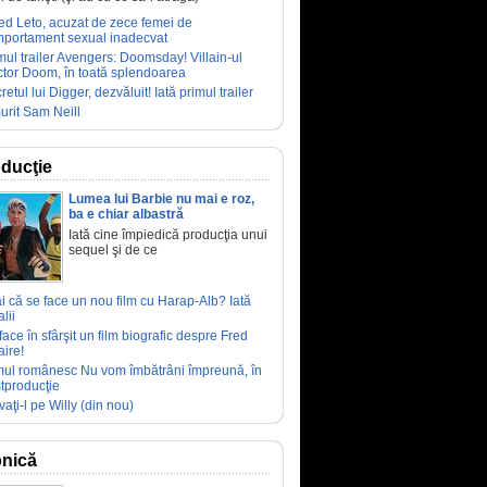
ed Leto, acuzat de zece femei de
portament sexual inadecvat
mul trailer Avengers: Doomsday! Villain-ul
tor Doom, în toată splendoarea
retul lui Digger, dezvăluit! Iată primul trailer
urit Sam Neill
ducţie
Lumea lui Barbie nu mai e roz,
ba e chiar albastră
Iată cine împiedică producţia unui
sequel şi de ce
ai că se face un nou film cu Harap-Alb? Iată
lii
face în sfârşit un film biografic despre Fred
aire!
mul românesc Nu vom îmbătrâni împreună, în
tproducţie
vaţi-l pe Willy (din nou)
nică