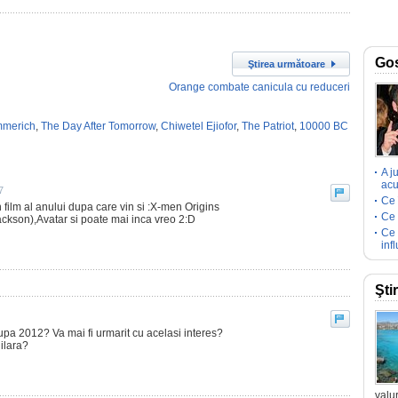
Go
Ştirea următoare
Orange combate canicula cu reduceri
mmerich
,
The Day After Tomorrow
,
Chiwetel Ejiofor
,
The Patriot
,
10000 BC
A j
acu
7
Ce 
 film al anului dupa care vin si :X-men Origins
Ce 
Jackson),Avatar si poate mai inca vreo 2:D
Ce 
inf
Şti
upa 2012? Va mai fi urmarit cu acelasi interes?
 ilara?
valur