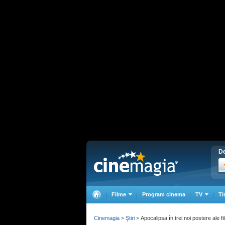
De
Filme
Program cinema
TV
Ti
Cinemagia
Ştiri
Apocalipsa în trei noi postere ale f
>
>