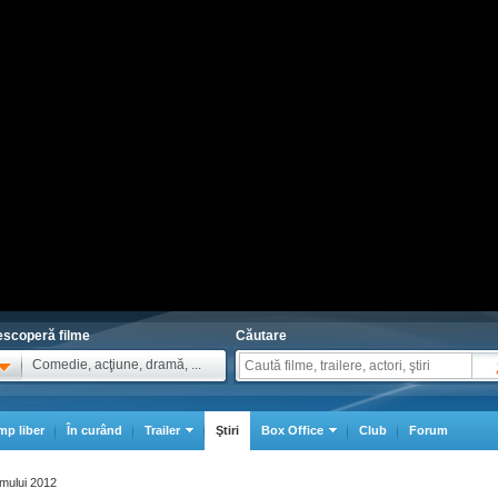
scoperă filme
Căutare
Comedie, acţiune, dramă, ...
mp liber
În curând
Trailer
Ştiri
Box Office
Club
Forum
ilmului 2012