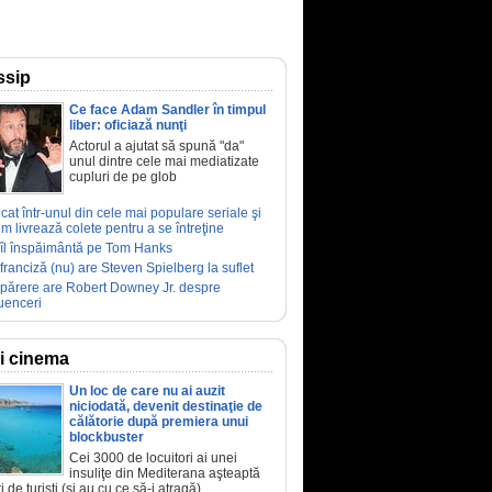
ssip
Ce face Adam Sandler în timpul
liber: oficiază nunţi
Actorul a ajutat să spună "da"
unul dintre cele mai mediatizate
cupluri de pe glob
ucat într-unul din cele mai populare seriale şi
m livrează colete pentru a se întreţine
îl înspăimântă pe Tom Hanks
franciză (nu) are Steven Spielberg la suflet
părere are Robert Downey Jr. despre
luenceri
ri cinema
Un loc de care nu ai auzit
niciodată, devenit destinaţie de
călătorie după premiera unui
blockbuster
Cei 3000 de locuitori ai unei
insuliţe din Mediterana aşteaptă
i de turişti (şi au cu ce să-i atragă)