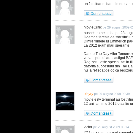
un film foarte foarte interesan
MovieCritic
pe 29 august 2009 0
pushchea pe limba pe 28 augu
Doamne fereste de sfarsitu' lum
Dintre filmele lu Emmerich parc
La 2012 n-am mari sperante.
Dar de The Day After Tomorrow
varza.. primul are castigat BAF
Regizorul este specializat in f
datorita succesului din The Da
nu la reflecat deloc ca regizorul
elkyry
pe 29 august 2009 02:39
movie esty terminat au fost fil
12 ani la minte 2012 o sa fie un
victor
pe 29 august 2009 09:14
@Vortex pana sa vad comentari