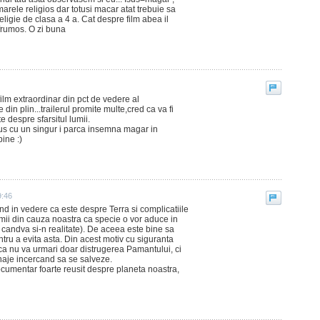
arele religios dar totusi macar atat trebuie sa
ligie de clasa a 4 a. Cat despre film abea il
 frumos. O zi buna
ilm extraordinar din pct de vedere al
e din plin...trailerul promite multe,cred ca va fi
te despre sfarsitul lumii.
sus cu un singur i parca insemna magar in
ine :)
9:46
and in vedere ca este despre Terra si complicatiile
mii din cauza noastra ca specie o vor aduce in
si candva si-n realitate). De aceea este bine sa
u a evita asta. Din acest motiv cu siguranta
ru ca nu va urmari doar distrugerea Pamantului, ci
aje incercand sa se salveze.
cumentar foarte reusit despre planeta noastra,