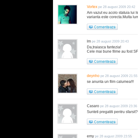
Vortex
pe 28 august 2009 20:42
Am vazut eu acolo statuia lui 
varianta este corecta.Multa lume
lm
pe 28 august 2009 20:43
Da,traiasca fantezia!
Cele mai bune filme au fost SF
deynho
pe 28 august 2009 21:55
se anunta un film calumea!!!
Casaro
pe 28 august 2009 23:36
Sunteti pregatiti pentru sfarsit?
emy
pe 28 august 2009 23:55