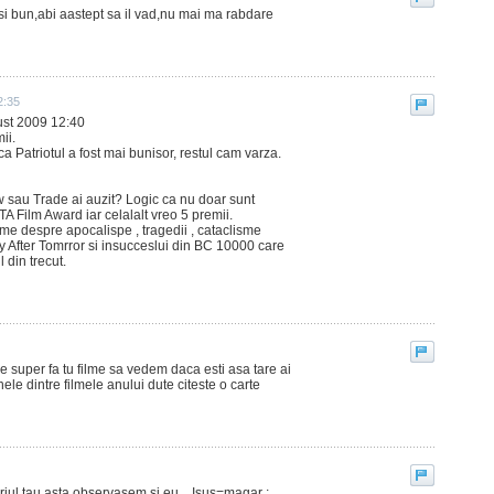
t si bun,abi aastept sa il vad,nu mai ma rabdare
2:35
st 2009 12:40
ii.
a Patriotul a fost mai bunisor, restul cam varza.
 sau Trade ai auzit? Logic ca nu doar sunt
TA Film Award iar celalalt vreo 5 premii.
ilme despre apocalispe , tragedii , cataclisme
y After Tomrror si insucceslui din BC 10000 care
 din trecut.
me super fa tu filme sa vedem daca esti asa tare ai
ele dintre filmele anului dute citeste o carte
ul tau asta observasem si eu... Isus=magar ;