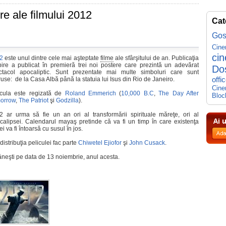
re ale filmului 2012
Cat
Gos
Cin
ci
2
este unul dintre cele mai aşteptate
filme
ale sfârşitului de an. Publicaţia
ire a publicat în premieră trei noi postere care prezintă un adevărat
Do
ctacol apocaliptic. Sunt prezentate mai multe simboluri care sunt
ruse: de la Casa Albă până la statuia lui Isus din Rio de Janeiro.
offi
Cine
icula este regizată de
Roland Emmerich
(
10,000 B.C
,
The Day After
Bloc
orrow
,
The Patriot
şi
Godzilla
).
2 ar urma să fie un an ori al transformării spirituale măreţe, ori al
calipsei. Calendarul mayaş pretinde că va fi un timp în care existenţa
ei va fi întoarsă cu susul în jos.
distribuţia peliculei fac parte
Chiwetel Ejiofor
şi
John Cusack
.
neşti pe data de 13 noiembrie, anul acesta.