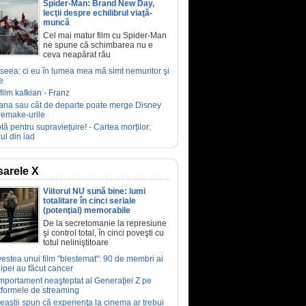
Spider-Man: Brand New Day,
lecţii despre echilibrul viaţă-
muncă
Cel mai matur film cu Spider-Man
ne spune că schimbarea nu e
ceva neapărat rău
seea: ci eu în lumea mea mă simt nemuritor şi
e
film kafkian - Franz
ana sau cât de departe poate merge Disney
remake-urile
tă pentru supraviețuire! - Cartea morților:
ul din iad
arele X
Viitorul NU sună bine: lumi
totalitare în cinci seriale
(potenţial) memorabile
De la secretomanie la represiune
şi control total, în cinci poveşti cu
totul neliniştitoare
estea unui film "blestemat": 90 de membri ai
ipei au făcut cancer
portament neaşteptat al Generaţiei Z pe
tformele de streaming
eaştii spun că experienţa la cinema ar trebui