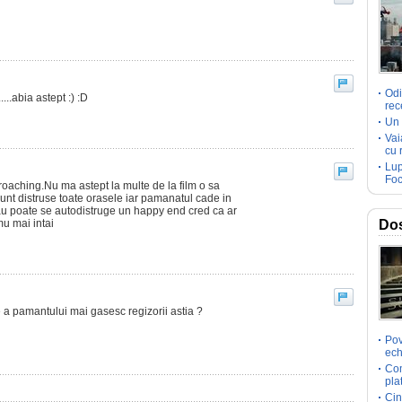
Odi
....abia astept :) :D
rec
Un 
Vai
cu 
Lup
Foc
aching.Nu ma astept la multe de la film o sa
unt distruse toate orasele iar pamanatul cade in
au poate se autodistruge un happy end cred ca ar
mu mai intai
Dos
 a pamantului mai gasesc regizorii astia ?
Pov
ech
Com
pla
Cin