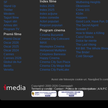
Index filme
SF
Wuthering Heights
Stand Up
Index 2026
Obsession
Thriller
Index 2025
Crime 101
Western
Index acţiune
Kîzîm
Taguri filme
Index comedie
Hoppers
Taguri stiri
Actori populari
Good Luck, Have Fun, D
Arhiva stiri
Regizori populari
The Secret Agent
Program TV
Scream 7
Program cinema
How to Make a Killing
Premii filme
Cinema Bucuresti
Cazul Samca
Premii Oscar
Cinema City Cotroceni
Dolce far niente
Oscar 2026
IMAX
The Last Viking
Oscar 2025
Movieplex Cinema
Kill Bill: The Whole Blood
Oscar 2024
Hollywood Multiplex
The Bride!
Cannes
Cineplexx Baneasa
Cold Storage
Cannes 2026
Happy Cinema
Globul de Aur
Cinema City Sun Plaza
Berlin
Cinema City Mega Mall
Venetia
Cinema City ParkLake
Acest site folosește cookie-uri. Navigând în conti
Copyright© 2000-2026 Cinemagia®
Termeni şi condiţii
|
Contact
|
Politica de confidențialitate
|
A.N.P.C