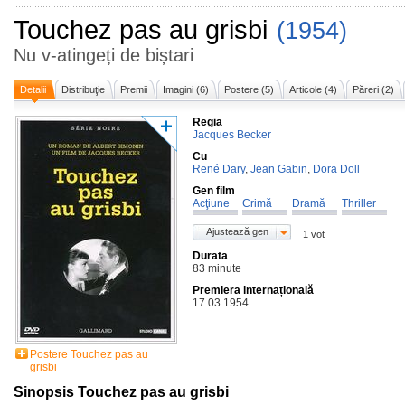
Touchez pas au grisbi
(1954)
Nu v-atingeți de biștari
Detalii
Distribuţie
Premii
Imagini (6)
Postere (5)
Articole (4)
Păreri (2)
Regia
Jacques Becker
Cu
René Dary
,
Jean Gabin
,
Dora Doll
Gen film
Acţiune
Crimă
Dramă
Thriller
Ajustează gen
1 vot
Durata
83 minute
Premiera internațională
17.03.1954
Postere Touchez pas au
grisbi
Sinopsis Touchez pas au grisbi