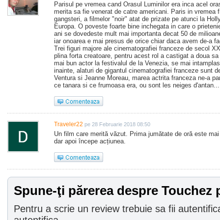
Parisul pe vremea cand Orasul Luminilor era inca acel or
merita sa fie venerat de catre americani. Paris in vremea f
gangsteri, a filmelor "noir" atat de prizate pe atunci la Hol
Europa. O poveste foarte bine inchegata in care o prietenie
ani se dovedeste mult mai importanta decat 50 de milioan
iar onoarea e mai presus de orice chiar daca avem de-a fa
Trei figuri majore ale cinematografiei franceze de secol X
plina forta creatoare, pentru acest rol a castigat a doua sa
mai bun actor la festivalul de la Venezia, se mai intamplas
inainte, alaturi de gigantul cinematografiei franceze sunt d
Ventura si Jeanne Moreau, marea actrita franceza ne-a par
ce tanara si ce frumoasa era, ou sont les neiges d'antan...
Traveler22
pe 28 Februarie 2018 08:50
Un film care merită văzut. Prima jumătate de oră este mai p
dar apoi începe acțiunea.
Spune-ţi părerea despre Touchez p
Pentru a scrie un review trebuie sa fii autentific