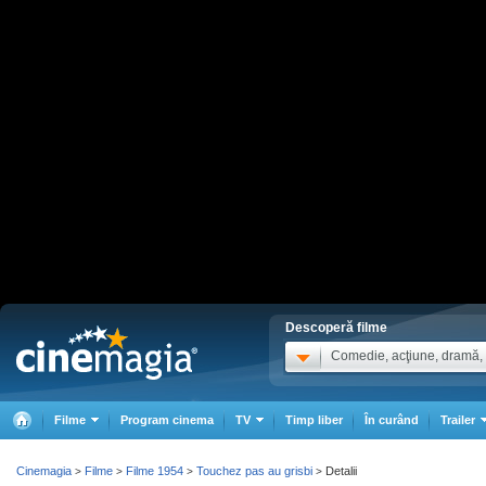
Descoperă filme
Comedie, acţiune, dramă, .
Filme
Program cinema
TV
Timp liber
În curând
Trailer
Cinemagia
Filme
Filme 1954
Touchez pas au grisbi
Detalii
>
>
>
>