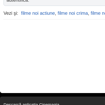
autentifica.
Vezi şi:
filme noi actiune
,
filme noi crima
,
filme 
Descarcă aplicaţia Cinemagia