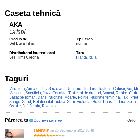
Caseta tehnică
AKA
Grisbi
Produs de
Tip Ecran
Del Duca Films
normal
Distribuitorul international
Țara
Les Films Corona
Franta
,
Italia
Taguri
Mitraliera
,
Arma de foc
,
Secretara
,
Urmarire
,
Tradare
,
Topless
,
Catuse
,
Aur
,
Mi
Masacru
,
Sacrificiu
,
Jazz
,
Cocaina
,
Traficant de droguri
,
Avocat
,
Rapire
,
Club
Bazat pe roman
,
Dans
,
Nuditate
,
Moarte
,
Politie
,
Nuditate feminina
,
Taxi
,
Prie
Sange
,
Sarut
,
Relatie iubit - iubita
,
Sani
,
Violenta
,
Hotel
,
Paris
,
Tortura
,
Spital
Ostatic
,
Jaf
,
Franta
,
Rivalitate
Părerea ta
Spune-ţi părerea
Ordon
sabinalin
pe 25 Septembrie 2017 18:48