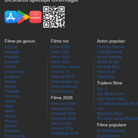
Filme pe genuri
Filme noi
Actori populari
Acţiune
Filme 2028
Charlize Theron
Animaţie
Filme 2027
Cate Blanchett
Aventuri
Filme 2026
Nicole Kidman
Comedie
Filme 2025
Adrien Brody
Crimă
Premiere cinema
Osvaldo Ríos
Documentar
Filme la TV
Hilary Duff
Dragoste
Filme pe DVD
Născuţi azi
Dramă
Filme pe Blu-ray
Trailere filme
Familie
Filme româneşti
S to X
Fantastic
Filme indiene
Our Sticky Love
Film noir
Filme 2026
Let's Marry Harry
Horror
Filme noi 2026
102 Minutes Inside the 
Istoric
Actiune 2026
Lion
Mister
Comedie 2026
Blood Sacrifice
Muzică
Dragoste 2026
The Only Living Pickpocke
Muzical
Horror 2026
Filme populare
Război
Indiene 2026
Romantic
Project Hail Mary
Româneşti 2026
Scurt metraj
În pielea mea