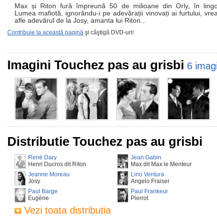
Max și Riton fură împreună 50 de milioane din Orly, în lingo
Lumea mafiotă, ignorându-i pe adevărații vinovați ai furtului, vre
afle adevărul de la Josy, amanta lui Riton...
Contribuie la această pagină
şi câştigă DVD-uri!
Imagini Touchez pas au grisbi
6 imagi
Distributie Touchez pas au grisbi
René Dary
Jean Gabin
Henri Ducros dit Riton
Max dit Max le Menteur
Jeanne Moreau
Lino Ventura
Josy
Angelo Fraiser
Paul Barge
Paul Frankeur
Eugène
Pierrot
Vezi toata distributia