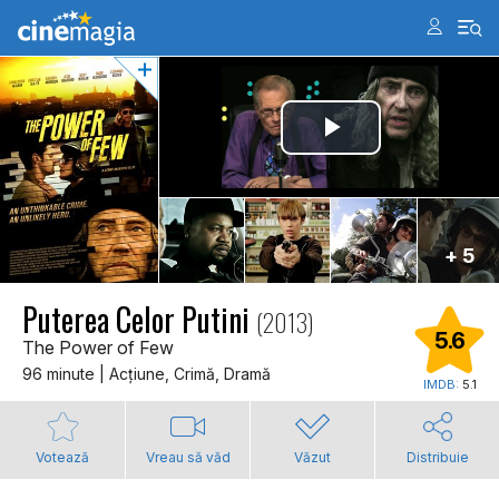
+ 5
Puterea Celor Putini
(2013)
5.6
The Power of Few
96 minute | Acţiune, Crimă, Dramă
IMDB:
5.1
Votează
Vreau să văd
Văzut
Distribuie