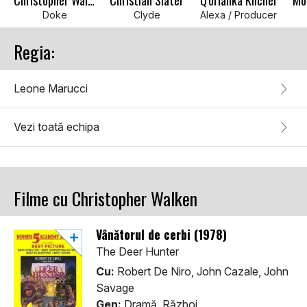
Christopher Walken
Christian Slater
Q'orianka Kilcher
Mo
Doke
Clyde
Alexa / Producer
Regia:
Leone Marucci
Vezi toată echipa
Filme cu Christopher Walken
Vânătorul de cerbi (1978)
The Deer Hunter
Cu:
Robert De Niro, John Cazale, John
Savage
Gen:
Dramă, Război