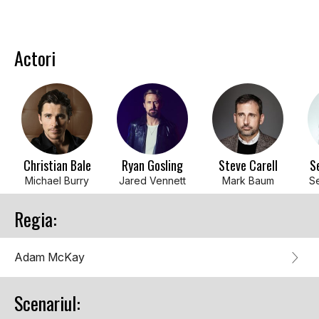
Actori
Christian Bale
Ryan Gosling
Steve Carell
S
Michael Burry
Jared Vennett
Mark Baum
S
Regia:
Adam McKay
Scenariul: