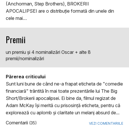
(Anchorman, Step Brothers), BROKERII
APOCALIPSEI are o distribuție formată din unele din
cele mai…
Premii
un premiu şi 4 nominalizări Oscar + alte 8
premii/nominalizări
Părerea criticului
Sunt luni bune de când ne-a frapat eticheta de "comedie
financiară" trântită în mai toate prezentările lui The Big
Short/Brokerii apocalipsei. Ei bine da, filmul regizat de
Adam McKay îşi merită cu prisosinţă eticheta, pentru că
explorează cu aplomb şi claritate un melanj absurd de...
Comentarii
(35)
VEZI COMENTARIILE