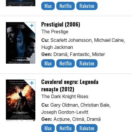
Max
Netflix
Rakuten
Prestigiul (2006)
The Prestige
Cu:
Scarlett Johansson, Michael Caine,
Hugh Jackman
Gen:
Dramă, Fantastic, Mister
Max
Netflix
Rakuten
Cavalerul negru: Legenda
renaște (2012)
The Dark Knight Rises
Cu:
Gary Oldman, Christian Bale,
Joseph Gordon-Levitt
Gen:
Acţiune, Crimă, Dramă
Max
Netflix
Rakuten