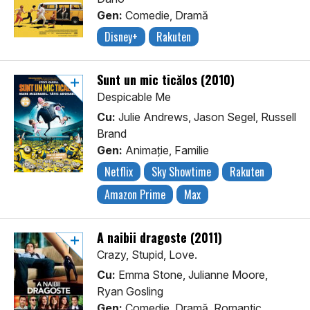
Gen:
Comedie, Dramă
Disney+
Rakuten
Sunt un mic ticălos (2010)
Despicable Me
Cu:
Julie Andrews, Jason Segel, Russell
Brand
Gen:
Animaţie, Familie
Netflix
Sky Showtime
Rakuten
Amazon Prime
Max
A naibii dragoste (2011)
Crazy, Stupid, Love.
Cu:
Emma Stone, Julianne Moore,
Ryan Gosling
Gen:
Comedie, Dramă, Romantic