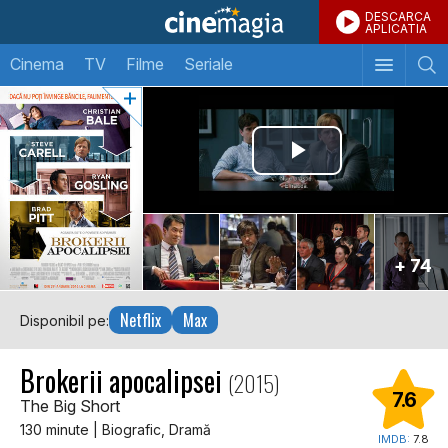
DESCARCA
APLICATIA
Cinema
TV
Filme
Seriale
+ 74
Netflix
Max
Disponibil pe:
Brokerii apocalipsei
(2015)
7.6
The Big Short
130 minute | Biografic, Dramă
IMDB:
7.8