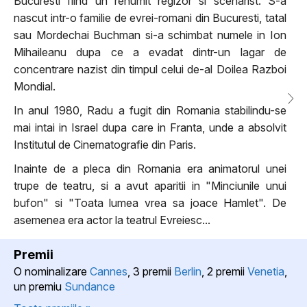
Bucuresti fiind un renumit regizor si scenarist. S-a
nascut intr-o familie de evrei-romani din Bucuresti, tatal
sau Mordechai Buchman si-a schimbat numele in Ion
Mihaileanu dupa ce a evadat dintr-un lagar de
concentrare nazist din timpul celui de-al Doilea Razboi
Mondial.
In anul 1980, Radu a fugit din Romania stabilindu-se
mai intai in Israel dupa care in Franta, unde a absolvit
Institutul de Cinematografie din Paris.
Inainte de a pleca din Romania era animatorul unei
trupe de teatru, si a avut aparitii in "Minciunile unui
bufon" si "Toata lumea vrea sa joace Hamlet". De
asemenea era actor la teatrul Evreiesc...
Premii
O nominalizare
Cannes
, 3 premii
Berlin
, 2 premii
Venetia
,
un premiu
Sundance