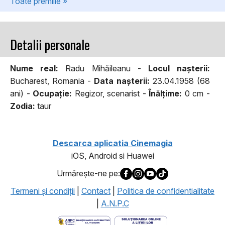
Toate premiile »
Detalii personale
Nume real:
Radu Mihăileanu -
Locul naşterii:
Bucharest, Romania -
Data naşterii:
23.04.1958 (68
ani) -
Ocupaţie:
Regizor, scenarist -
Înălţime:
0 cm -
Zodia:
taur
Descarca aplicatia Cinemagia
iOS, Android si Huawei
Urmăreşte-ne pe:
Termeni şi condiţii
|
Contact
|
Politica de confidentialitate
|
A.N.P.C