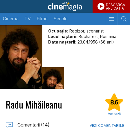
DESCARCA
APLICATIA
Cinema
TV
Filme
Seriale
Ocupație:
Regizor, scenarist
Locul naşterii:
Bucharest, Romania
Data naşterii:
23.04.1958 (68 ani)
Radu Mihăileanu
8.6
Votează
Comentarii (14)
VEZI COMENTARIILE