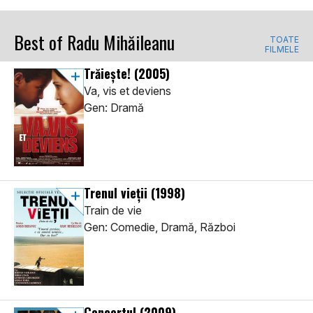
Best of Radu Mihăileanu
TOATE
FILMELE
Trăiește!
(2005)
Va, vis et deviens
Gen: Dramă
Trenul vieții
(1998)
Train de vie
Gen: Comedie, Dramă, Război
Concertul
(2009)