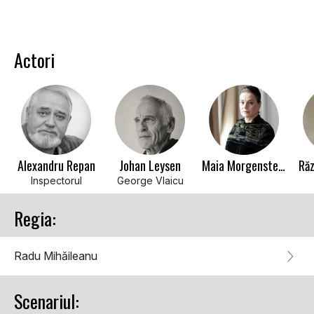
Actori
Alexandru Repan
Johan Leysen
Maia Morgenstern
Răz
Inspectorul
George Vlaicu
Regia:
Radu Mihăileanu
Scenariul: