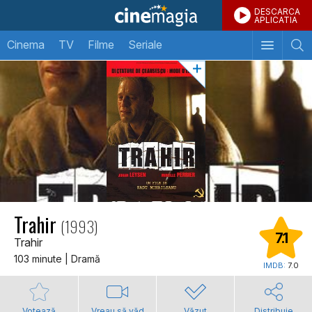
DESCARCA
APLICATIA
Cinema
TV
Filme
Seriale
Trahir
(1993)
7.1
Trahir
103 minute | Dramă
IMDB:
7.0
Votează
Vreau să văd
Văzut
Distribuie