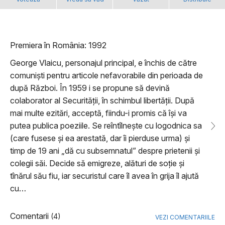
Premiera în România: 1992
George Vlaicu, personajul principal, e închis de către
comuniști pentru articole nefavorabile din perioada de
după Război. În 1959 i se propune să devină
colaborator al Securității, în schimbul libertății. După
mai multe ezitări, acceptă, fiindu-i promis că își va
putea publica poeziile. Se reîntîlnește cu logodnica sa
(care fusese și ea arestată, dar îi pierduse urma) și
timp de 19 ani „dă cu subsemnatul” despre prietenii și
colegii săi. Decide să emigreze, alături de soție și
tînărul său fiu, iar securistul care îl avea în grija îl ajută
cu…
Comentarii
(4)
VEZI COMENTARIILE