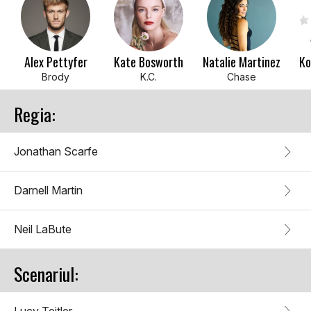
Alex Pettyfer
Kate Bosworth
Natalie Martinez
Ko
Brody
K.C.
Chase
Regia:
Jonathan Scarfe
Darnell Martin
Neil LaBute
Scenariul: