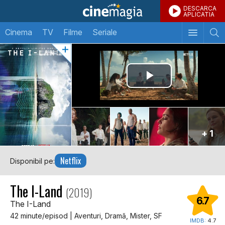
DESCARCA
APLICATIA
Cinema
TV
Filme
Seriale
+ 1
Netflix
Disponibil pe:
The I-Land
(2019)
6.7
The I-Land
42 minute/episod | Aventuri, Dramă, Mister, SF
IMDB:
4.7