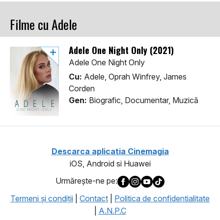
Filme cu Adele
Adele One Night Only (2021)
Adele One Night Only
Cu:
Adele, Oprah Winfrey, James
Corden
Gen:
Biografic, Documentar, Muzică
Descarca aplicatia Cinemagia
iOS, Android si Huawei
Urmăreşte-ne pe:
Termeni şi condiţii
|
Contact
|
Politica de confidentialitate
|
A.N.P.C