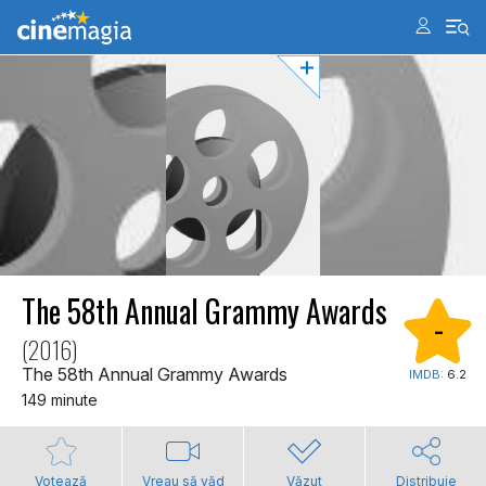
The 58th Annual Grammy Awards
-
(2016)
The 58th Annual Grammy Awards
IMDB:
6.2
149 minute
Votează
Vreau să văd
Văzut
Distribuie