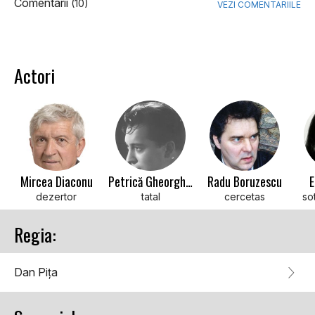
Comentarii
(10)
VEZI COMENTARIILE
Actori
Mircea Diaconu
Petrică Gheorghiu
Radu Boruzescu
E
dezertor
tatal
cercetas
so
Regia:
Dan Pița