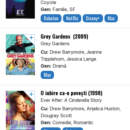
Coyote
Gen:
Familie, SF
Rakuten
Netflix
Disney+
Max
Grey Gardens (2009)
Grey Gardens
Cu:
Drew Barrymore, Jeanne
Tripplehorn, Jessica Lange
Gen:
Dramă
Max
O iubire ca-n povești (1998)
Ever After: A Cinderella Story
Cu:
Drew Barrymore, Anjelica Huston,
Dougray Scott
Gen:
Comedie, Romantic