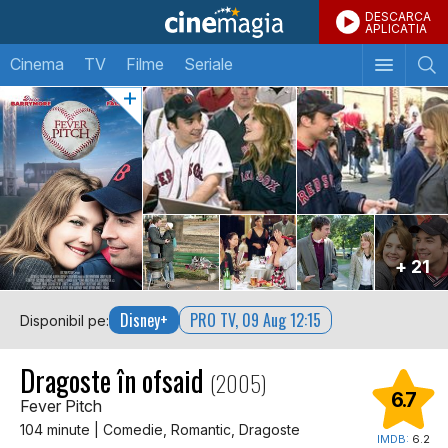
DESCARCA
APLICATIA
Cinema
TV
Filme
Seriale
+ 21
Disney+
PRO TV, 09 Aug 12:15
Disponibil pe:
Dragoste în ofsaid
(2005)
6.7
Fever Pitch
104 minute | Comedie, Romantic, Dragoste
IMDB:
6.2