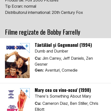
Produs de:
Fox 2000 Pictures
Tip Ecran:
normal
Distribuitorul international:
20th Century Fox
Filme regizate de Bobby Farrelly
Tăntălăul și Gogomanul (1994)
Dumb and Dumber
Cu:
Jim Carrey, Jeff Daniels, Zen
Gesner
Gen:
Aventuri, Comedie
Mary cea cu vino-ncoa' (1998)
There's Something About Mary
Cu:
Cameron Diaz, Ben Stiller, Chris
Elliott