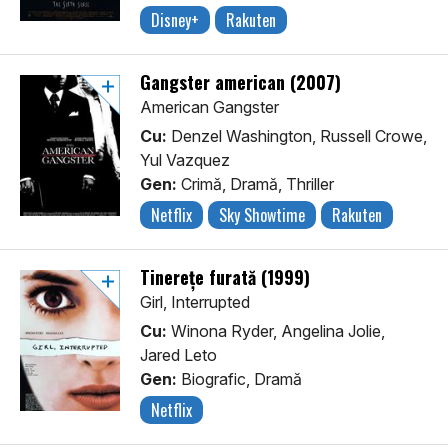
Disney+
Rakuten
Gangster american (2007)
American Gangster
Cu:
Denzel Washington, Russell Crowe,
Yul Vazquez
Gen:
Crimă, Dramă, Thriller
Netflix
Sky Showtime
Rakuten
Tinerețe furată (1999)
Girl, Interrupted
Cu:
Winona Ryder, Angelina Jolie,
Jared Leto
Gen:
Biografic, Dramă
Netflix